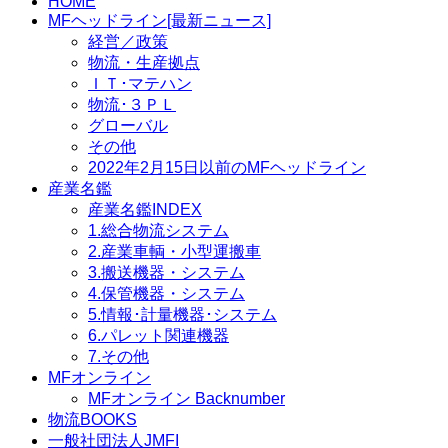
HOME
MFヘッドライン[最新ニュース]
経営／政策
物流・生産拠点
ＩＴ･マテハン
物流･３ＰＬ
グローバル
その他
2022年2月15日以前のMFヘッドライン
産業名鑑
産業名鑑INDEX
1.総合物流システム
2.産業車輌・小型運搬車
3.搬送機器・システム
4.保管機器・システム
5.情報･計量機器･システム
6.パレット関連機器
7.その他
MFオンライン
MFオンライン Backnumber
物流BOOKS
一般社団法人JMFI