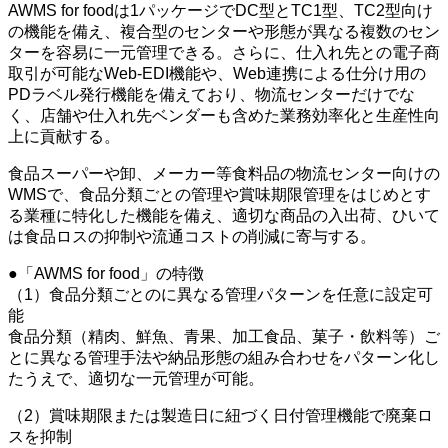
AWMS for foodは1パッケージでDC型とTC1型、TC2型向け
の機能を備え、複合型のセンターや形態が異なる複数のセン
ターを容易に一元管理できる。さらに、仕入れ先との電子商
取引が可能なWeb-EDI機能や、Web連携による仕分け用の
PDラベル発行機能を備えており、物流センターだけでな
く、店舗や仕入れ先ベンダーも含めた業務効率化と生産性向
上に貢献する。
食品スーパーや卸、メーカー等食料品の物流センター向けの
WMSで、食品分類ごとの管理や賞味期限管理をはじめとす
る業種に特化した機能を備え、適切な商品の入出荷、ひいて
は食品ロスの抑制や流通コストの削減に寄与する。
●「AWMS for food」の特徴
（1）食品分類ごとのに異なる管理パターンを任意に設定可
能
食品分類（精肉、鮮魚、青果、加工食品、菓子・飲料等）ご
とに異なる管理手法や納品形態の組み合わせをパターン化し
たうえで、適切な一元管理が可能。
（2）賞味期限または製造日に紐づく日付管理機能で廃棄ロ
スを抑制