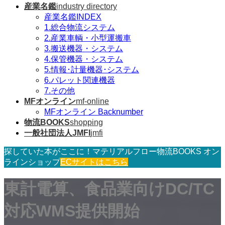
産業名鑑
industry directory
産業名鑑INDEX
1.総合物流システム
2.産業車輌・小型運搬車
3.搬送機器・システム
4.保管機器・システム
5.情報･計量機器･システム
6.パレット関連機器
7.その他
MFオンライン
mf-online
MFオンライン Backnumber
物流BOOKS
shopping
一般社団法人JMFI
jmfi
探していた本がここに！マテリアルフロー物流BOOKS オン
ラインショップ
ECサイトはこちら
東計電算、食品業向けDC/TC
対応WMS提供開始