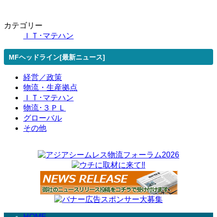
カテゴリー
ＩＴ･マテハン
MFヘッドライン[最新ニュース]
経営／政策
物流・生産拠点
ＩＴ･マテハン
物流･３ＰＬ
グローバル
その他
HOME