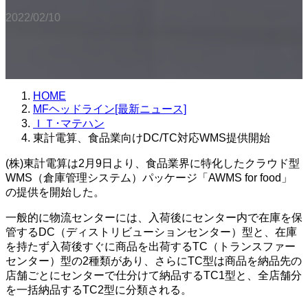
2022/02/10
HOME
MFヘッドライン[最新ニュース]
ＩＴ･マテハン
東計電算、食品業向けDC/TC対応WMS提供開始
(株)東計電算は2月9日より、食品業界に特化したクラウド型
WMS（倉庫管理システム）パッケージ「AWMS for food」
の提供を開始した。
一般的に物流センターには、入荷後にセンター内で在庫を保
管するDC（ディストリビューションセンター）型と、在庫
を持たず入荷後すぐに商品を出荷するTC（トランスファー
センター）型の2種類があり、さらにTC型は商品を納品先の
店舗ごとにセンターで仕分けて納品するTC1型と、全店舗分
を一括納品するTC2型に分類される。