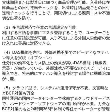
賞味期限または製造日に紐づく商品管理が可能。入荷時は在
庫商品との日付逆転チェックを、出荷時は納品先ごとの日付
逆転チェックを行うことで、期限切れによる廃棄ロスや不適
切な出荷を防ぐ。
（3）多言語対応で任意の言語設定が可能
利用する言語を事前にマスタ登録することで、ユーザーごと
に任意の言語設定が可能。人手不足による外国人労働者の受
け入れに容易に対応できる。
（4）DAS機能を内包、外部連携不要でスピーディなマテハ
ン導入を実現（オプション）
仕分けの効率化とミス防止の効果が高いDAS機能（無線表
示器）が備わっている。外部連携が不要なのでスピーディに
導入でき、将来的にマテハン導入を検討する場合に機能追加
が可能。
（5）クラウド型で、システムの運用保守が不要。災害時な
どBCP対策も万全
同社運用の国内データセンターで稼働するクラウドサービス
で、ハードウェア・ソフトウェアの運用保守が不要。万全な
BCP対策のもと24時間365日体制で専任オペレーターが管理