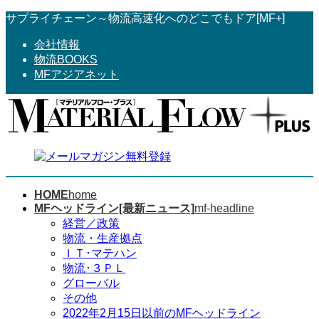
コ
ナ
サプライチェーン～物流高速化へのどこでもドア[MF+]
ン
ビ
会社情報
テ
ゲ
物流BOOKS
ン
ー
MFアジアネット
ツ
シ
へ
ョ
ス
ン
キ
に
ッ
移
プ
動
HOME
home
MFヘッドライン[最新ニュース]
mf-headline
経営／政策
物流・生産拠点
ＩＴ･マテハン
物流･３ＰＬ
グローバル
その他
2022年2月15日以前のMFヘッドライン