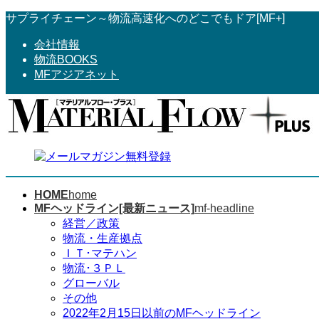
コ
ナ
サプライチェーン～物流高速化へのどこでもドア[MF+]
ン
ビ
会社情報
テ
ゲ
物流BOOKS
ン
ー
MFアジアネット
ツ
シ
へ
ョ
ス
ン
キ
に
ッ
移
プ
動
HOME
home
MFヘッドライン[最新ニュース]
mf-headline
経営／政策
物流・生産拠点
ＩＴ･マテハン
物流･３ＰＬ
グローバル
その他
2022年2月15日以前のMFヘッドライン