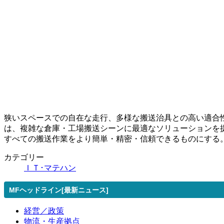
狭いスペースでの自在な走行、多様な搬送治具との高い適合性、全工
は、複雑な倉庫・工場搬送シーンに最適なソリューションを
すべての搬送作業をより簡単・精密・信頼できるものにする
カテゴリー
ＩＴ･マテハン
MFヘッドライン[最新ニュース]
経営／政策
物流・生産拠点