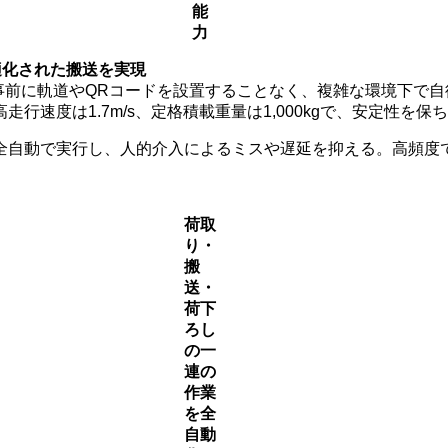
能
力
適化された搬送を実現
り、事前に軌道やQRコードを設置することなく、複雑な環境下
行速度は1.7m/s、定格積載重量は1,000kgで、安定性を
全自動で実行し、人的介入によるミスや遅延を抑える。高頻度
荷取
り・
搬
送・
荷下
ろし
の一
連の
作業
を全
自動