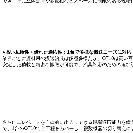
でき、特に立体倉庫や多段棚などスペースに制限のある現場
●高い互換性・優れた適応性：1台で多様な搬送ニーズに対応
業界ごとに資材用の搬送治具は多種多様だが、OT10は高い
安定した積載と精密な搬送が可能で、治具対応のための追加
さらにエレベータを自律的に出入りできる現場適応能力を備
で、1台のOT10で全工程をカバーし、複数機器の切り替え