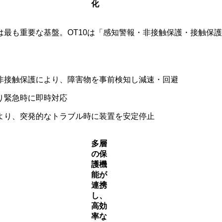
化
最も重要な基盤。OT10は「感知警報・非接触保護・接触保
非接触保護により、障害物を事前検知し減速・回避
り緊急時に即時対応
より、突発的なトラブル時に装置を安定停止
多層
の保
護機
能が
連携
し、
高効
率な