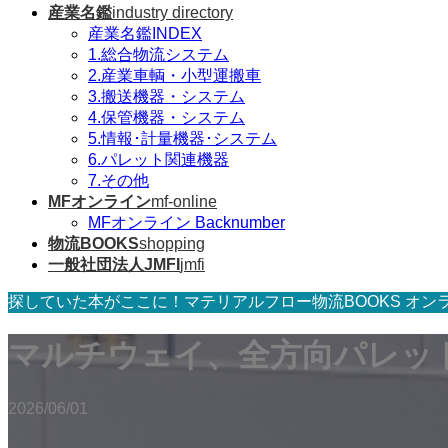
産業名鑑
industry directory
産業名鑑INDEX
1.総合物流システム
2.産業車輌・小型運搬車
3.搬送機器・システム
4.保管機器・システム
5.情報･計量機器･システム
6.パレット関連機器
7.その他
MFオンライン
mf-online
MFオンライン Backnumber
物流BOOKS
shopping
一般社団法人JMFI
jmfi
探していた本がここに！マテリアルフロー物流BOOKS オン
マルチウェイ、全方向パレッ
2026/06/01