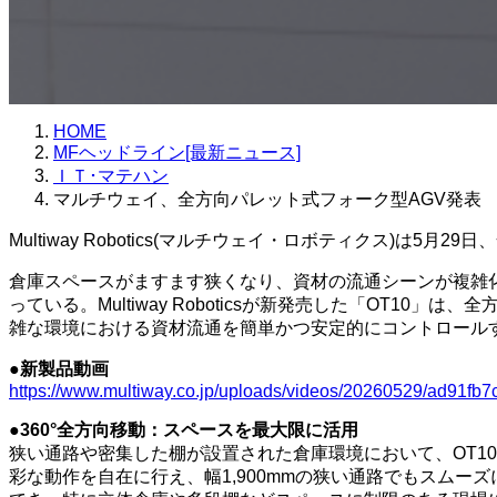
HOME
MFヘッドライン[最新ニュース]
ＩＴ･マテハン
マルチウェイ、全方向パレット式フォーク型AGV発表
Multiway Robotics(マルチウェイ・ロボティクス)は
倉庫スペースがますます狭くなり、資材の流通シーンが複雑
っている。Multiway Roboticsが新発売した「OT
雑な環境における資材流通を簡単かつ安定的にコントロール
●新製品動画
https://www.multiway.co.jp/uploads/videos/20260529/ad91
●360°全方向移動：スペースを最大限に活用
狭い通路や密集した棚が設置された倉庫環境において、OT1
彩な動作を自在に行え、幅1,900mmの狭い通路でもスム