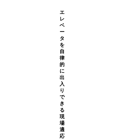
エ
レ
ベ
ー
タ
を
自
律
的
に
出
入
り
で
き
る
現
場
適
応