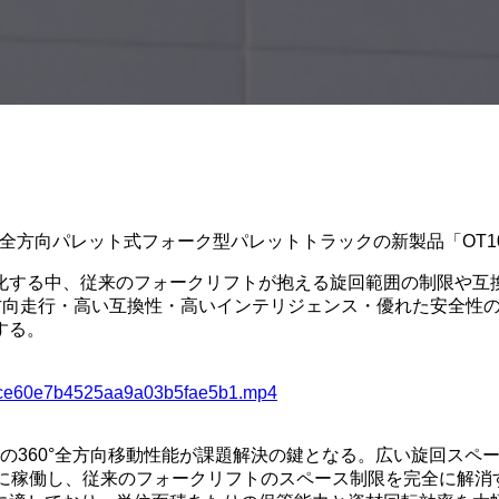
5月29日、全方向パレット式フォーク型パレットトラックの新製品「OT
化する中、従来のフォークリフトが抱える旋回範囲の制限や互
10」は、全方向走行・高い互換性・高いインテリジェンス・優れた安
する。
fb7ce60e7b4525aa9a03b5fae5b1.mp4
0の360°全方向移動性能が課題解決の鍵となる。広い旋回ス
ーズに稼働し、従来のフォークリフトのスペース制限を完全に解