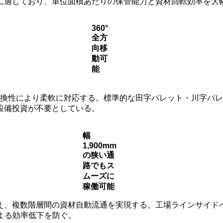
に適しており、単位面積あたりの保管能力と資材回転効率を大
360°
全方
向移
動可
能
互換性により柔軟に対応する。標準的な田字パレット・川字パ
設備投資が不要としている。
幅
1,900mm
の狭い通
路でもス
ムーズに
稼働可能
え、複数階層間の資材自動流通を実現する。工場ラインサイド
による効率低下を防ぐ。