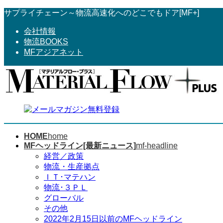
コ
ナ
サプライチェーン～物流高速化へのどこでもドア[MF+]
ン
ビ
会社情報
テ
ゲ
物流BOOKS
ン
ー
MFアジアネット
ツ
シ
へ
ョ
ス
ン
キ
に
ッ
移
プ
動
HOME
home
MFヘッドライン[最新ニュース]
mf-headline
経営／政策
物流・生産拠点
ＩＴ･マテハン
物流･３ＰＬ
グローバル
その他
2022年2月15日以前のMFヘッドライン