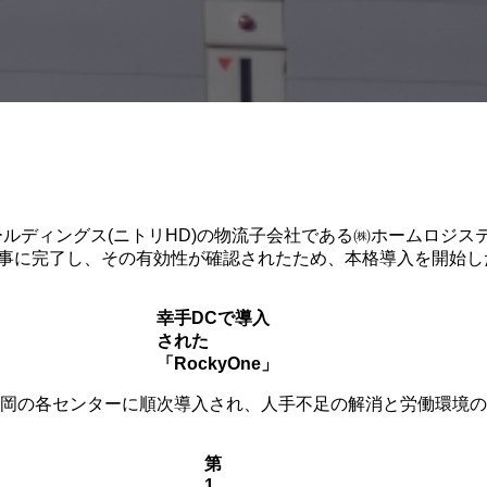
㈱ニトリホールディングス(ニトリHD)の物流子会社である㈱ホーム
験を無事に完了し、その有効性が確認されたため、本格導入を開始
幸手DCで導入
された
「RockyOne」
福岡の各センターに順次導入され、人手不足の解消と労働環境
第
1