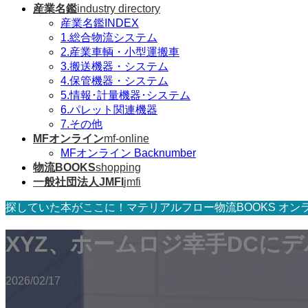
産業名鑑
industry directory
産業名鑑INDEX
1.総合物流システム
2.産業車輌・小型運搬車
3.搬送機器・システム
4.保管機器・システム
5.情報･計量機器･システム
6.パレット関連機器
7.その他
MFオンライン
mf-online
MFオンライン Backnumber
物流BOOKS
shopping
一般社団法人JMFI
jmfi
探していた本がここに！マテリアルフロー物流BOOKS オン
XYZ、ホームロジ幸手DCに
2026/02/17