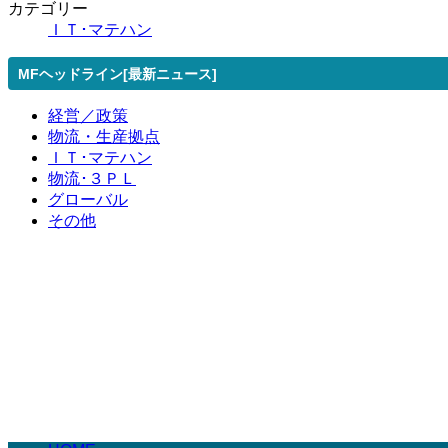
カテゴリー
ＩＴ･マテハン
MFヘッドライン[最新ニュース]
経営／政策
物流・生産拠点
ＩＴ･マテハン
物流･３ＰＬ
グローバル
その他