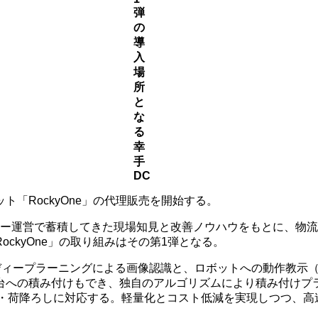
弾
の
導
入
場
所
と
な
る
幸
手
DC
「RockyOne」の代理販売を開始する。
ター運営で蓄積してきた現場知見と改善ノウハウをもとに、物
ckyOne」の取り組みはその第1弾となる。
種のディープラーニングによる画像認識と、ロボットへの動作教
への積み付けもでき、独自のアルゴリズムにより積み付けプラン
荷積み・荷降ろしに対応する。軽量化とコスト低減を実現しつつ、