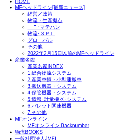
HOME
MFヘッドライン[最新ニュース]
経営／政策
物流・生産拠点
ＩＴ･マテハン
物流･３ＰＬ
グローバル
その他
2022年2月15日以前のMFヘッドライン
産業名鑑
産業名鑑INDEX
1.総合物流システム
2.産業車輌・小型運搬車
3.搬送機器・システム
4.保管機器・システム
5.情報･計量機器･システム
6.パレット関連機器
7.その他
MFオンライン
MFオンライン Backnumber
物流BOOKS
一般社団法人JMFI