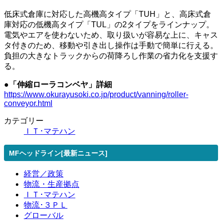
低床式倉庫に対応した高機高タイプ「TUH」と、高床式倉
庫対応の低機高タイプ「TUL」の2タイプをラインナップ。
電気やエアを使わないため、取り扱いが容易な上に、キャス
タ付きのため、移動や引き出し操作は手動で簡単に行える。
負担の大きなトラックからの荷降ろし作業の省力化を支援す
る。
●「伸縮ローラコンベヤ」詳細
https://www.okurayusoki.co.jp/product/vanning/roller-
conveyor.html
カテゴリー
ＩＴ･マテハン
MFヘッドライン[最新ニュース]
経営／政策
物流・生産拠点
ＩＴ･マテハン
物流･３ＰＬ
グローバル