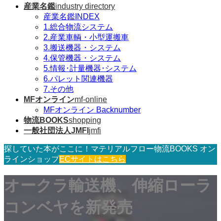
産業名鑑
industry directory
産業名鑑INDEX
1.総合物流システム
2.産業車輌・小型運搬車
3.搬送機器・システム
4.保管機器・システム
5.情報･計量機器･システム
6.パレット関連機器
7.その他
MFオンライン
mf-online
MFオンライン Backnumber
物流BOOKS
shopping
一般社団法人JMFI
jmfi
探していた本がここに！マテリアルフロー物流BOOKS オン
ラインショップ
ECサイトはこちら
オークラ輸送機、伸縮ローラ
コンベヤを新発売