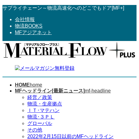
コ
ナ
サプライチェーン～物流高速化へのどこでもドア[MF+]
ン
ビ
会社情報
テ
ゲ
物流BOOKS
ン
ー
MFアジアネット
ツ
シ
へ
ョ
ス
ン
キ
に
ッ
移
プ
動
HOME
home
MFヘッドライン[最新ニュース]
mf-headline
経営／政策
物流・生産拠点
ＩＴ･マテハン
物流･３ＰＬ
グローバル
その他
2022年2月15日以前のMFヘッドライン