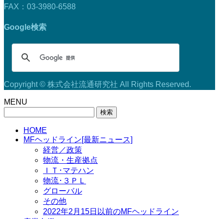
FAX：03-3980-6588
Google検索
Copyright © 株式会社流通研究社 All Rights Reserved.
MENU
検
索:
HOME
MFヘッドライン[最新ニュース]
経営／政策
物流・生産拠点
ＩＴ･マテハン
物流･３ＰＬ
グローバル
その他
2022年2月15日以前のMFヘッドライン