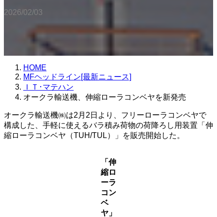
2026/02/03
HOME
MFヘッドライン[最新ニュース]
ＩＴ･マテハン
オークラ輸送機、伸縮ローラコンベヤを新発売
オークラ輸送機㈱は2月2日より、フリーローラコンベヤで
構成した、手軽に使えるバラ積み荷物の荷降ろし用装置「伸
縮ローラコンベヤ（TUH/TUL）」を販売開始した。
「伸
縮ロ
ーラ
コン
ベ
ヤ」