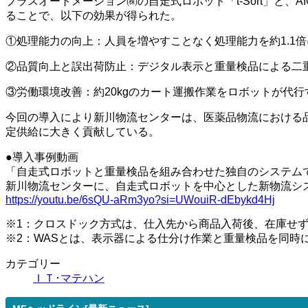
プラスオートメーション㈱の自走式ロボット「t-Sort」と、
ることで、以下の効果が得られた。
①処理能力の向上：人員を増やすことなく処理能力を約1.1倍
②品質向上と誤出荷防止：デジタル表示と重量検品による二
③労働環境改善：約20kgのカート運搬作業をロボットが代
今回の導入により新川物流センターは、医薬品物流における
定供給に大きく貢献している。
●導入事例動画
「自走式ロボットと重量検品を組み合わせた独自のシステム
新川物流センターに、自走式ロボットを中心とした新物流シ
https://youtu.be/6sQU-aRm3yo?si=UWouiR-dEbykd4Hj
※1：クロスドック方式は、仕入先から商品入荷後、在庫せ
※2：WASとは、表示器による仕分け作業と重量検品を同時
カテゴリー
ＩＴ･マテハン