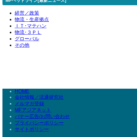
MFヘッドライン[最新ニュース]
経営／政策
物流・生産拠点
ＩＴ･マテハン
物流･３ＰＬ
グローバル
その他
HOME
会社情報／流通研究社
メルマガ登録
MFアジアネット
バナー広告/お問い合わせ
プライバシーポリシー
サイトポリシー