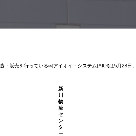
・販売を行っている㈱アイオイ・システム(AIOI)は5月28
。
新
川
物
流
セ
ン
タ
ー