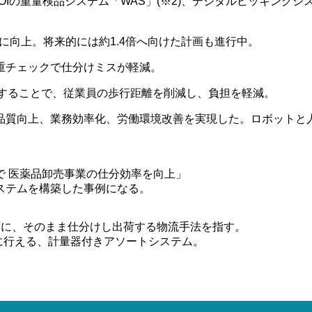
AIOIの重量検品システム「WAS」(※2)、デジタルピッキン
に向上。将来的には約1.4倍へ向けた計画も進行中。
重チェックで仕分けミスが軽減。
行することで、従業員の歩行距離を削減し、負担を軽減。
品質向上、業務効率化、労働環境改善を実現した。ロボットと
で 医薬品卸売事業の仕分効率を向上」
ステムを構築した事例になる。
ずに、そのまま仕分けし出荷する物流手法を指す。
に行える、計量器付きアソートシステム。