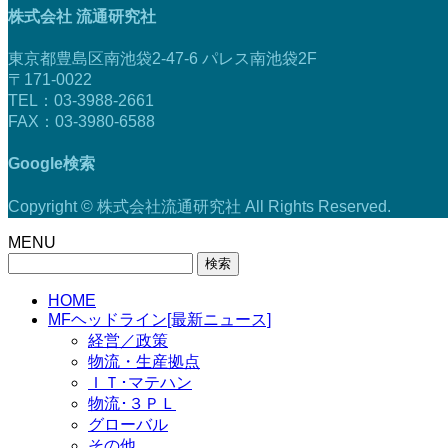
株式会社 流通研究社
東京都豊島区南池袋2-47-6 パレス南池袋2F
〒171-0022
TEL：03-3988-2661
FAX：03-3980-6588
Google検索
Copyright © 株式会社流通研究社 All Rights Reserved.
MENU
検
索:
HOME
MFヘッドライン[最新ニュース]
経営／政策
物流・生産拠点
ＩＴ･マテハン
物流･３ＰＬ
グローバル
その他