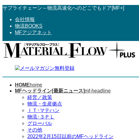
コ
ナ
サプライチェーン～物流高速化へのどこでもドア[MF+]
ン
ビ
会社情報
テ
ゲ
物流BOOKS
ン
ー
MFアジアネット
ツ
シ
へ
ョ
ス
ン
キ
に
ッ
移
プ
動
HOME
home
MFヘッドライン[最新ニュース]
mf-headline
経営／政策
物流・生産拠点
ＩＴ･マテハン
物流･３ＰＬ
グローバル
その他
2022年2月15日以前のMFヘッドライン