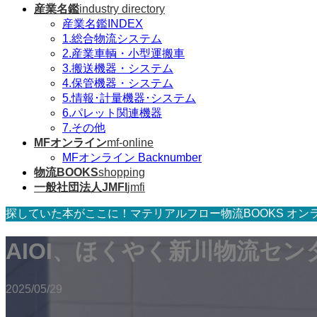
産業名鑑
industry directory
産業名鑑INDEX
1.総合物流システム
2.産業車輌・小型運搬車
3.搬送機器・システム
4.保管機器・システム
5.情報･計量機器･システム
6.パレット関連機器
7.その他
MFオンライン
mf-online
MFオンライン Backnumber
物流BOOKS
shopping
一般社団法人JMFI
jmfi
探していた本がここに！マテリアルフロー物流BOOKS オン
AIOI、ほくやく新川物流セ
2025/05/29