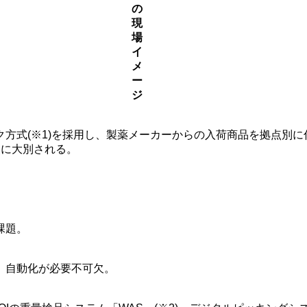
の
現
場
イ
メ
ー
ジ
方式(※1)を採用し、製薬メーカーからの入荷商品を拠点別
点に大別される。
課題。
、自動化が必要不可欠。