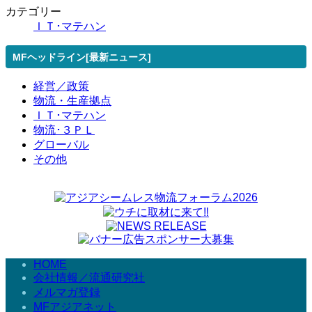
カテゴリー
ＩＴ･マテハン
MFヘッドライン[最新ニュース]
経営／政策
物流・生産拠点
ＩＴ･マテハン
物流･３ＰＬ
グローバル
その他
HOME
会社情報／流通研究社
メルマガ登録
MFアジアネット