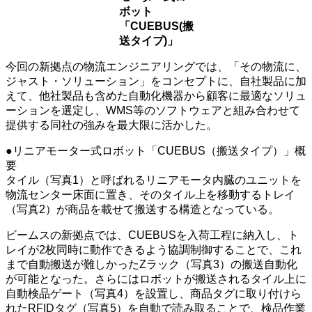
ボット
「CUEBUS(搬
送タイプ)」
今回の新拠点の物流エンジニアリングでは、「その物流に、
ジャスト・ソリューション」をコンセプトに、自社製品に加
えて、他社製品も含めた自動化機器から顧客に最適なソリュ
ーションを選定し、WMS等のソフトウェアと組み合わせて
提供する同社の強みを最大限に活かした。
●リニアモーター式ロボット「CUEBUS（搬送タイプ）」概
要
タイル（写真1）と呼ばれるリニアモータ内臓のユニットを
物流センター床面に置き、そのタイル上を移動するトレイ
（写真2）が商品を載せて搬送する構造となっている。
ビームスの新拠点では、CUEBUSを入荷工程に納入し、ト
レイが2枚同時に動作できるよう協調制御することで、これ
まで自動搬送が難しかったZラック（写真3）の搬送自動化
が可能となった。さらにはロボットが搬送されるタイル上に
自動検品ゲート（写真4）を設置し、商品タグに取り付けら
れたRFIDタグ（写真5）を自動で読み取ることで、検品作業