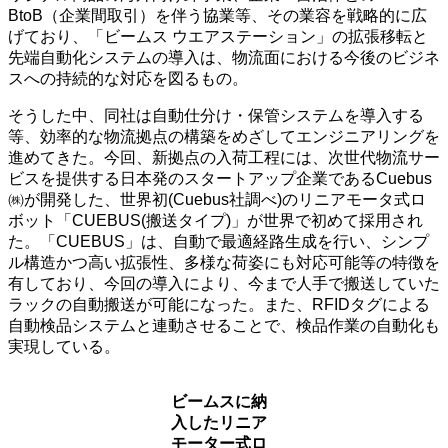
BtoB（企業間取引）を伴う協業等、その業容を戦略的に広
げており、「ビームス ウエアステーション」の拡張移転と
先端自動化システムの導入は、物流面における今後のビジネ
スへの持続的な対応を図るもの。
そうした中、同社は自動仕分け・保管システムを導入する
等、効率的な物流拠点の構築をめざしてエンジニアリングを
進めてきた。今回、新拠点の入荷工程には、次世代物流サー
ビスを提供する日本発のスタートアップ企業であるCuebus
㈱が開発した、世界初(Cuebus社調べ)のリニアモータ式ロ
ボット「CUEBUS(搬送タイプ)」が世界で初めて採用され
た。「CUEBUS」は、自動で最適経路生成を行い、シンプ
ル構造かつ高い拡張性、多様な荷姿にも対応可能等の特徴を
有しており、今回の導入により、今まで人手で搬送していた
ラックの自動搬送が可能になった。また、RFIDタグによる
自動検品システムと連動させることで、検品作業の自動化も
実現している。
ビームスに納
入したリニア
モーター式ロ