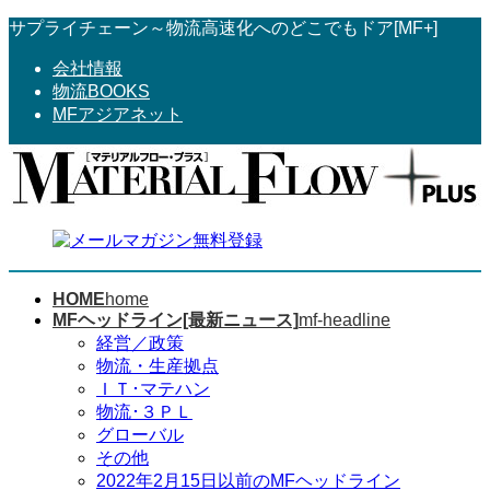
コ
ナ
サプライチェーン～物流高速化へのどこでもドア[MF+]
ン
ビ
会社情報
テ
ゲ
物流BOOKS
ン
ー
MFアジアネット
ツ
シ
へ
ョ
ス
ン
キ
に
ッ
移
プ
動
HOME
home
MFヘッドライン[最新ニュース]
mf-headline
経営／政策
物流・生産拠点
ＩＴ･マテハン
物流･３ＰＬ
グローバル
その他
2022年2月15日以前のMFヘッドライン