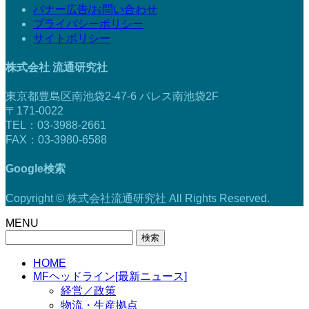
バナー広告/お問い合わせ
プライバシーポリシー
サイトポリシー
株式会社 流通研究社
東京都豊島区南池袋2-47-6 パレス南池袋2F
〒171-0022
TEL：03-3988-2661
FAX：03-3980-6588
Google検索
Copyright © 株式会社流通研究社 All Rights Reserved.
MENU
検
索:
HOME
MFヘッドライン[最新ニュース]
経営／政策
物流・生産拠点