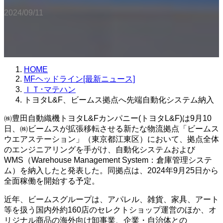
2024/09/11
HOME
MFヘッドライン[最新ニュース]
ＩＴ･マテハン
トヨタL&F、ビームス拠点へ先端自動化システム納入
㈱豊田自動織機トヨタL&Fカンパニー(トヨタL&F)は9月10
日、㈱ビームスが拡張移転させる新たな物流拠点「ビームス
ウエアステーション」（東京都江東区）において、拠点全体
のエンジニアリングを手がけ、自動化システムおよび
WMS（Warehouse Management System：倉庫管理システ
ム）を納入したと発表した。同拠点は、2024年9月25日から
全面稼働を開始する予定。
近年、ビームスグループは、アパレル、雑貨、家具、アート
等を扱う国内外約160店のセレクトショップ運営のほか、オ
リジナル商品の海外向け卸事業、企業・自治体との