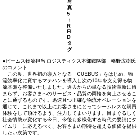
写
真
5
：
R
FI
D
タ
グ
●ビームス物流担当 ロジスティクス本部戦略部 幡野広樹氏
のコメント
この度、世界初の導入となる「CUEBUS」をはじめ、物
流効率化に資するマテハンを導入し次の10年を支え得る物
流基盤を整備いたしました。過去からの単なる技術革新に留
まらず、お客さまへのサービス・品質の両輪を向上させるこ
とに通ずるものです。迅速且つ正確な物流オペレーションを
通じて、これまで以上にお客さまにとってシームレスな購買
体験をして頂けるよう、注力してまいります。目まぐるしく
社会情勢が変化する今日、今後も多様化する時代の要請にタ
イムリーに応えるべく、お客さまの期待を超える価値を提供
したい次第です。