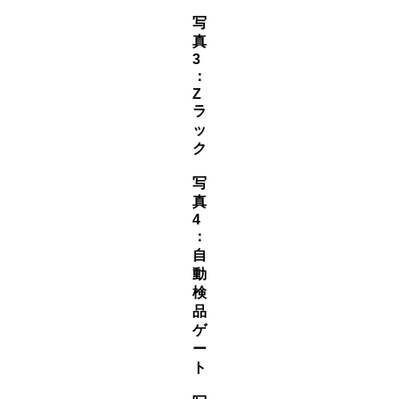
写
真
3
：
Z
ラ
ッ
ク
写
真
4
：
自
動
検
品
ゲ
ー
ト