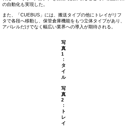
の自動化も実現した。
また、「CUEBUS」には、搬送タイプの他にトレイがリフ
タで各段へ移動し、保管倉庫機能をもつ立体タイプがあり、
アパレルだけでなく幅広い業界への導入が期待される。
写
真
1
：
タ
イ
ル
写
真
2
：
ト
レ
イ