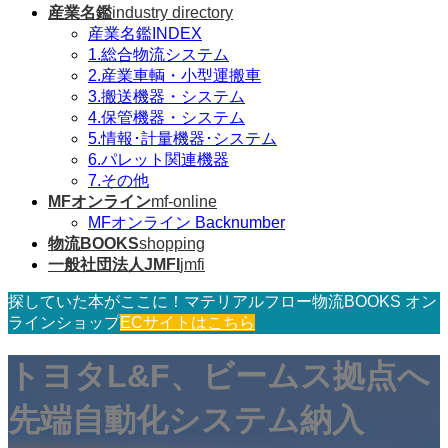
産業名鑑
industry directory
産業名鑑INDEX
1.総合物流システム
2.産業車輌・小型運搬車
3.搬送機器・システム
4.保管機器・システム
5.情報･計量機器･システム
6.パレット関連機器
7.その他
MFオンライン
mf-online
MFオンライン Backnumber
物流BOOKS
shopping
一般社団法人JMFI
jmfi
探していた本がここに！マテリアルフロー物流BOOKS オン
ラインショップ
ECサイトはこちら
トヨタL&F、ビームス拠点へ
先端自動化システム納入