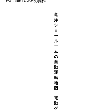
・eve auto DASHの操作
竜
洋
シ
ョ
ー
ル
ー
ム
の
自
動
運
転
地
図
電
動
ゲ