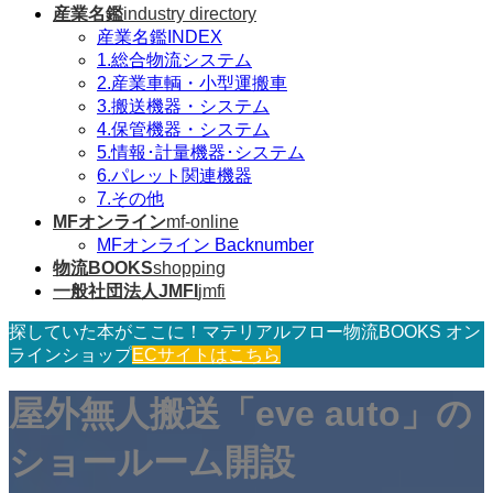
産業名鑑
industry directory
産業名鑑INDEX
1.総合物流システム
2.産業車輌・小型運搬車
3.搬送機器・システム
4.保管機器・システム
5.情報･計量機器･システム
6.パレット関連機器
7.その他
MFオンライン
mf-online
MFオンライン Backnumber
物流BOOKS
shopping
一般社団法人JMFI
jmfi
探していた本がここに！マテリアルフロー物流BOOKS オン
ラインショップ
ECサイトはこちら
屋外無人搬送「eve auto」の
ショールーム開設