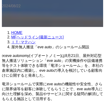
2024/08/22
HOME
MFヘッドライン[最新ニュース]
ＩＴ･マテハン
屋外無人搬送「eve auto」のショールーム開設
㈱eve autonomy(イブオートノミー)は8月21日、屋外対応型
無人搬送ソリューション「eve auto」の実機操作や設備連携
等をテスト体験できる環境「竜洋ショールーム」を、本社の
倉庫施設内に構築し、eve autoの導入を検討している顧客向
けに公開すると発表した。
竜洋ショールームで実際にeve autoの機能性や安全性、さら
に限界値等を顧客に体験してもらうことで、eve auto導入に
向けた理解を深め、製品やサービスに関する疑問の解消して
もらえる施設として活用する。