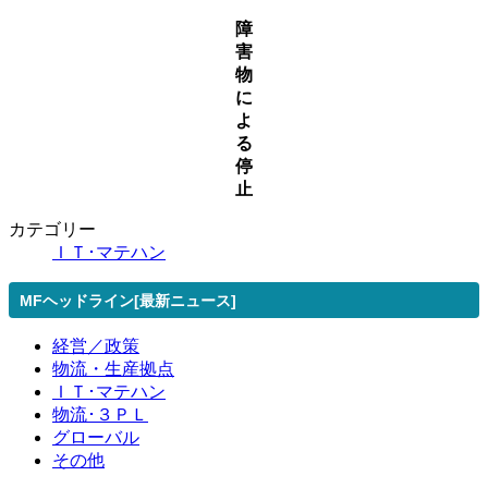
障
害
物
に
よ
る
停
止
カテゴリー
ＩＴ･マテハン
MFヘッドライン[最新ニュース]
経営／政策
物流・生産拠点
ＩＴ･マテハン
物流･３ＰＬ
グローバル
その他