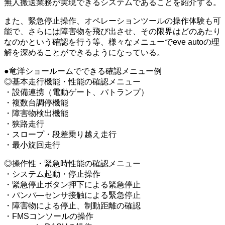
無人搬送業務が実現できるシステムであることを紹介する。
また、緊急停止操作、オペレーションツールの操作体験も可
能で、さらには障害物を飛び出させ、その限界はどのあたり
なのかという確認を行う等、様々なメニューでeve autoの理
解を深めることができるようになっている。
●竜洋ショールームでできる確認メニュー例
◎基本走行機能・性能の確認メニュー
・設備連携（電動ゲート、パトランプ）
・複数台調停機能
・障害物検出機能
・狭路走行
・スロープ・段差乗り越え走行
・最小旋回走行
◎操作性・緊急時性能の確認メニュー
・システム起動・停止操作
・緊急停止ボタン押下による緊急停止
・パンパ―センサ接触による緊急停止
・障害物による停止、制動距離の確認
・FMSコンソールの操作