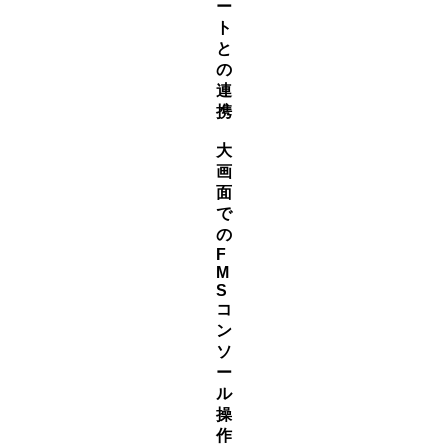
ー
ト
と
の
連
携
大
画
面
で
の
F
M
S
コ
ン
ソ
ー
ル
操
作