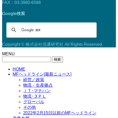
FAX：03-3980-6588
Google検索
Copyright © 株式会社流通研究社 All Rights Reserved.
MENU
検
索:
HOME
MFヘッドライン[最新ニュース]
経営／政策
物流・生産拠点
ＩＴ･マテハン
物流･３ＰＬ
グローバル
その他
2022年2月15日以前のMFヘッドライン