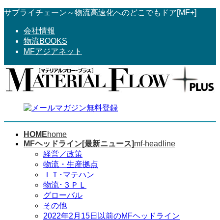
コ
ナ
サプライチェーン～物流高速化へのどこでもドア[MF+]
ン
ビ
会社情報
テ
ゲ
物流BOOKS
ン
ー
MFアジアネット
ツ
シ
へ
ョ
ス
ン
キ
に
ッ
移
プ
動
HOME
home
MFヘッドライン[最新ニュース]
mf-headline
経営／政策
物流・生産拠点
ＩＴ･マテハン
物流･３ＰＬ
グローバル
その他
2022年2月15日以前のMFヘッドライン