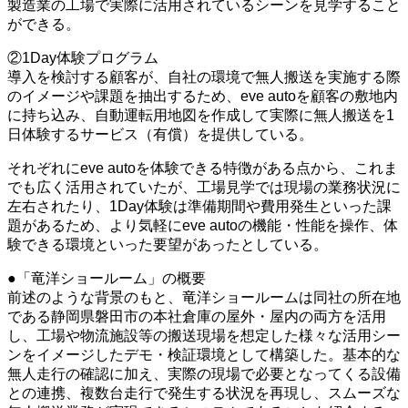
製造業の工場で実際に活用されているシーンを見学すること
ができる。
②1Day体験プログラム
導入を検討する顧客が、自社の環境で無人搬送を実施する際
のイメージや課題を抽出するため、eve autoを顧客の敷地内
に持ち込み、自動運転用地図を作成して実際に無人搬送を1
日体験するサービス（有償）を提供している。
それぞれにeve autoを体験できる特徴がある点から、これま
でも広く活用されていたが、工場見学では現場の業務状況に
左右されたり、1Day体験は準備期間や費用発生といった課
題があるため、より気軽にeve autoの機能・性能を操作、体
験できる環境といった要望があったとしている。
●「竜洋ショールーム」の概要
前述のような背景のもと、竜洋ショールームは同社の所在地
である静岡県磐田市の本社倉庫の屋外・屋内の両方を活用
し、工場や物流施設等の搬送現場を想定した様々な活用シー
ンをイメージしたデモ・検証環境として構築した。基本的な
無人走行の確認に加え、実際の現場で必要となってくる設備
との連携、複数台走行で発生する状況を再現し、スムーズな