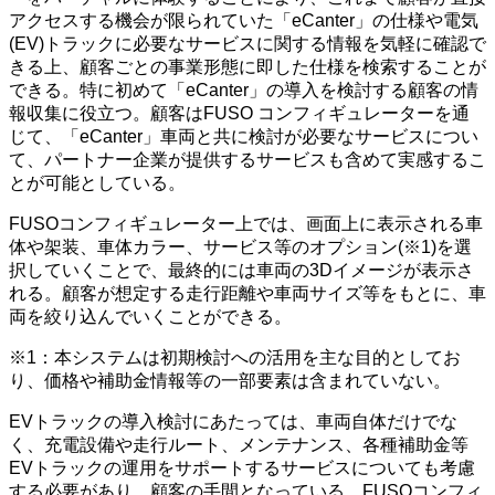
アクセスする機会が限られていた「eCanter」の仕様や電気
(EV)トラックに必要なサービスに関する情報を気軽に確認で
きる上、顧客ごとの事業形態に即した仕様を検索することが
できる。特に初めて「eCanter」の導入を検討する顧客の情
報収集に役立つ。顧客はFUSO コンフィギュレーターを通
じて、「eCanter」車両と共に検討が必要なサービスについ
て、パートナー企業が提供するサービスも含めて実感するこ
とが可能としている。
FUSOコンフィギュレーター上では、画面上に表示される車
体や架装、車体カラー、サービス等のオプション(※1)を選
択していくことで、最終的には車両の3Dイメージが表示さ
れる。顧客が想定する走行距離や車両サイズ等をもとに、車
両を絞り込んでいくことができる。
※1：本システムは初期検討への活用を主な目的としてお
り、価格や補助金情報等の一部要素は含まれていない。
EVトラックの導入検討にあたっては、車両自体だけでな
く、充電設備や走行ルート、メンテナンス、各種補助金等
EVトラックの運用をサポートするサービスについても考慮
する必要があり、顧客の手間となっている。FUSOコンフィ