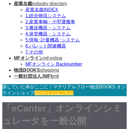
産業名鑑
industry directory
産業名鑑INDEX
1.総合物流システム
2.産業車輌・小型運搬車
3.搬送機器・システム
4.保管機器・システム
5.情報･計量機器･システム
6.パレット関連機器
7.その他
MFオンライン
mf-online
MFオンライン Backnumber
物流BOOKS
shopping
一般社団法人JMFI
jmfi
探していた本がここに！マテリアルフロー物流BOOKS オン
ラインショップ
ECサイトはこちら
「eCanter」オンラインシミ
ュレータを一般公開