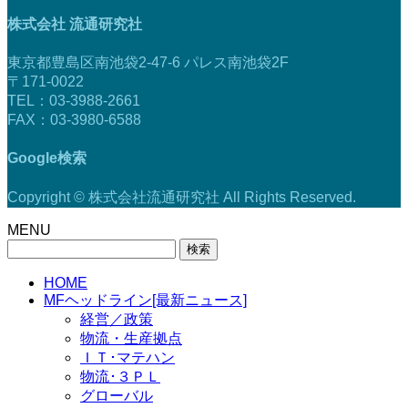
株式会社 流通研究社
東京都豊島区南池袋2-47-6 パレス南池袋2F
〒171-0022
TEL：03-3988-2661
FAX：03-3980-6588
Google検索
Copyright © 株式会社流通研究社 All Rights Reserved.
MENU
検
索:
HOME
MFヘッドライン[最新ニュース]
経営／政策
物流・生産拠点
ＩＴ･マテハン
物流･３ＰＬ
グローバル