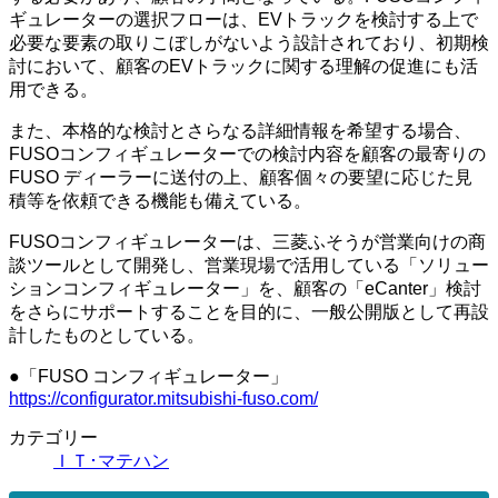
ギュレーターの選択フローは、EVトラックを検討する上で
必要な要素の取りこぼしがないよう設計されており、初期検
討において、顧客のEVトラックに関する理解の促進にも活
用できる。
また、本格的な検討とさらなる詳細情報を希望する場合、
FUSOコンフィギュレーターでの検討内容を顧客の最寄りの
FUSO ディーラーに送付の上、顧客個々の要望に応じた見
積等を依頼できる機能も備えている。
FUSOコンフィギュレーターは、三菱ふそうが営業向けの商
談ツールとして開発し、営業現場で活用している「ソリュー
ションコンフィギュレーター」を、顧客の「eCanter」検討
をさらにサポートすることを目的に、一般公開版として再設
計したものとしている。
●「FUSO コンフィギュレーター」
https://configurator.mitsubishi-fuso.com/
カテゴリー
ＩＴ･マテハン