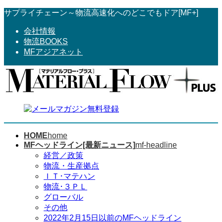
コ
ナ
サプライチェーン～物流高速化へのどこでもドア[MF+]
ン
ビ
会社情報
テ
ゲ
物流BOOKS
ン
ー
MFアジアネット
ツ
シ
へ
ョ
ス
ン
キ
に
ッ
移
プ
動
HOME
home
MFヘッドライン[最新ニュース]
mf-headline
経営／政策
物流・生産拠点
ＩＴ･マテハン
物流･３ＰＬ
グローバル
その他
2022年2月15日以前のMFヘッドライン