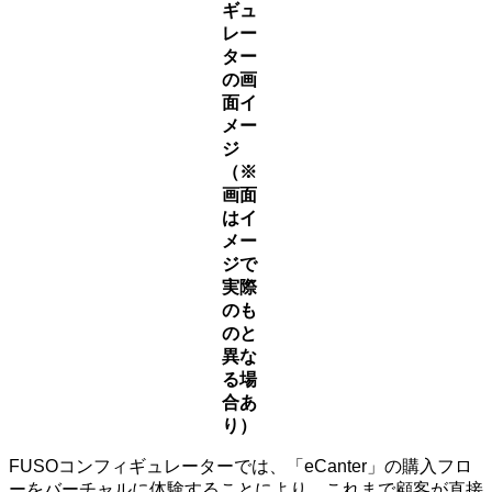
ギュ
レー
ター
の画
面イ
メー
ジ
（※
画面
はイ
メー
ジで
実際
のも
のと
異な
る場
合あ
り）
FUSOコンフィギュレーターでは、「eCanter」の購入フロ
ーをバーチャルに体験することにより、これまで顧客が直接