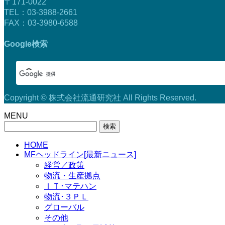
〒171-0022
TEL：03-3988-2661
FAX：03-3980-6588
Google検索
Copyright © 株式会社流通研究社 All Rights Reserved.
MENU
検
索:
HOME
MFヘッドライン[最新ニュース]
経営／政策
物流・生産拠点
ＩＴ･マテハン
物流･３ＰＬ
グローバル
その他