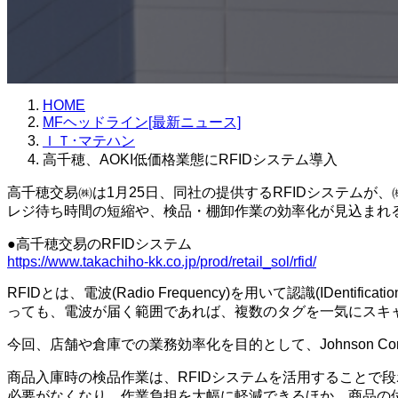
HOME
MFヘッドライン[最新ニュース]
ＩＴ･マテハン
高千穂、AOKI低価格業態にRFIDシステム導入
高千穂交易㈱は1月25日、同社の提供するRFIDシステムが、
レジ待ち時間の短縮や、検品・棚卸作業の効率化が見込まれ
●高千穂交易のRFIDシステム
https://www.takachiho-kk.co.jp/prod/retail_sol/rfid/
RFIDとは、電波(Radio Frequency)を用いて認識(ID
っても、電波が届く範囲であれば、複数のタグを一気にスキ
今回、店舗や倉庫での業務効率化を目的として、Johnson Co
商品入庫時の検品作業は、RFIDシステムを活用することで
必要がなくなり、作業負担を大幅に軽減できるほか、商品の位