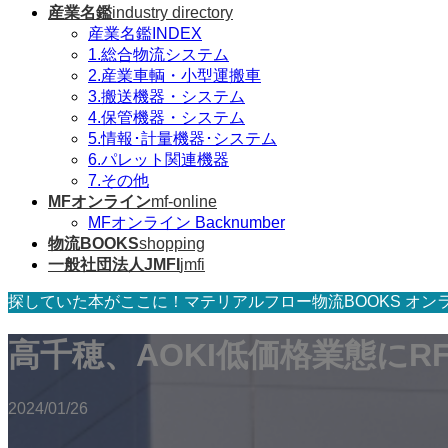
産業名鑑
industry directory
産業名鑑INDEX
1.総合物流システム
2.産業車輌・小型運搬車
3.搬送機器・システム
4.保管機器・システム
5.情報･計量機器･システム
6.パレット関連機器
7.その他
MFオンライン
mf-online
MFオンライン Backnumber
物流BOOKS
shopping
一般社団法人JMFI
jmfi
探していた本がここに！マテリアルフロー物流BOOKS オン
高千穂、AOKI低価格業態にR
2024/01/26