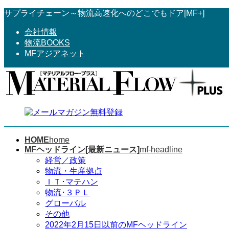
コ
ナ
サプライチェーン～物流高速化へのどこでもドア[MF+]
ン
ビ
会社情報
テ
ゲ
物流BOOKS
ン
ー
MFアジアネット
ツ
シ
へ
ョ
ス
ン
キ
に
ッ
移
プ
動
HOME
home
MFヘッドライン[最新ニュース]
mf-headline
経営／政策
物流・生産拠点
ＩＴ･マテハン
物流･３ＰＬ
グローバル
その他
2022年2月15日以前のMFヘッドライン