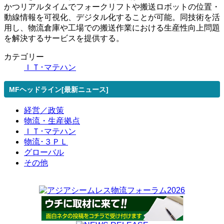
かつリアルタイムでフォークリフトや搬送ロボットの位置・
動線情報を可視化、デジタル化することが可能。同技術を活
用し、物流倉庫や工場での搬送作業における生産性向上問題
を解決するサービスを提供する。
カテゴリー
ＩＴ･マテハン
MFヘッドライン[最新ニュース]
経営／政策
物流・生産拠点
ＩＴ･マテハン
物流･３ＰＬ
グローバル
その他