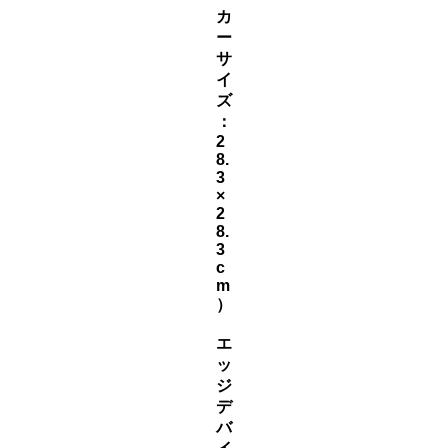
カ
ー
サ
イ
ズ
：
2
8.
3
×
2
8.
3
c
m
）
エ
ッ
ジ
デ
バ