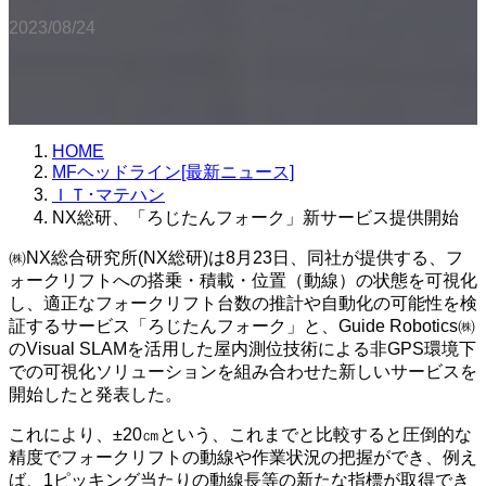
2023/08/24
HOME
MFヘッドライン[最新ニュース]
ＩＴ･マテハン
NX総研、「ろじたんフォーク」新サービス提供開始
㈱NX総合研究所(NX総研)は8月23日、同社が提供する、フ
ォークリフトへの搭乗・積載・位置（動線）の状態を可視化
し、適正なフォークリフト台数の推計や自動化の可能性を検
証するサービス「ろじたんフォーク」と、Guide Robotics㈱
のVisual SLAMを活用した屋内測位技術による非GPS環境下
での可視化ソリューションを組み合わせた新しいサービスを
開始したと発表した。
これにより、±20㎝という、これまでと比較すると圧倒的な
精度でフォークリフトの動線や作業状況の把握ができ、例え
ば、1ピッキング当たりの動線長等の新たな指標が取得でき