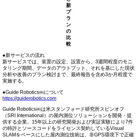
新
プ
ラ
ン
の
比
較
●新サービスの流れ
新サービスでは、装置の設定、設置から、3週間程度のモニ
タリング期間、データのアウトプット、それを基にした現状
分析や改善のプラン検討まで、最終報告を含め3か月程度で
実施する。
●Guide Robotics㈱について
https://guiderobotics.com
Guide Robotics㈱は米スタンフォード研究所スピンオフ
（SRI International）の屋内測位ソリューションを開発・提
供する企業。15年以上の研究開発および実証実験により7件
の特許とソースコードをライセンス契約しているVisual
SLAMをベースにした屋内測位技術は、非GPS環境下で正確