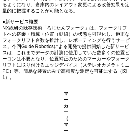
るようになり、倉庫内のレイアウト変更による改善効果を定
量的に把握することが可能となる。
●新サービス概要
NX総研の既存技術「ろじたんフォーク」は、フォークリフ
トへの搭乗・積載・位置（動線）の状態を可視化し、適正な
フォークリフト台数を推計し、レポーティングを行うサービ
ス。今回Guide Roboticsによる開発で提供開始した新サービ
スは、これまでデータの計測に使用していた数多くの位置ビ
ーコンは不要となり、位置補正のためのマーカーやフォーク
リフトに取り付けるエッジデバイス（ステレオカメラ＋ミニ
PC）等、簡易な装置のみで高精度な測定を可能にする（図
1）。
マ
ー
カ
ー
（
マ
ー