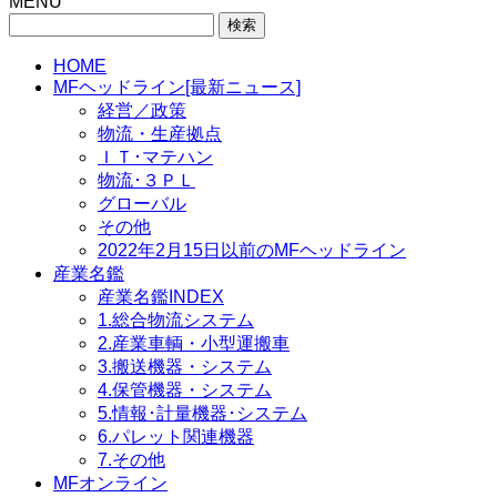
MENU
検
索:
HOME
MFヘッドライン[最新ニュース]
経営／政策
物流・生産拠点
ＩＴ･マテハン
物流･３ＰＬ
グローバル
その他
2022年2月15日以前のMFヘッドライン
産業名鑑
産業名鑑INDEX
1.総合物流システム
2.産業車輌・小型運搬車
3.搬送機器・システム
4.保管機器・システム
5.情報･計量機器･システム
6.パレット関連機器
7.その他
MFオンライン