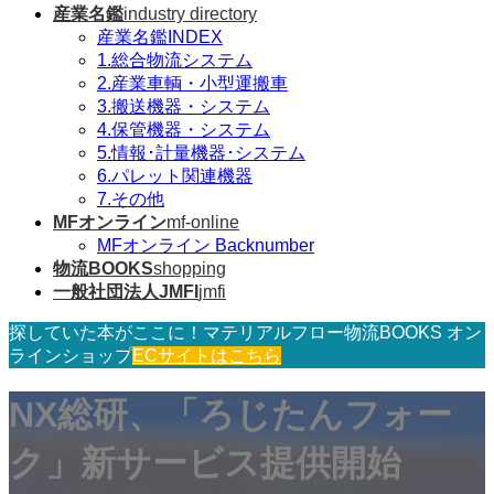
産業名鑑
industry directory
産業名鑑INDEX
1.総合物流システム
2.産業車輌・小型運搬車
3.搬送機器・システム
4.保管機器・システム
5.情報･計量機器･システム
6.パレット関連機器
7.その他
MFオンライン
mf-online
MFオンライン Backnumber
物流BOOKS
shopping
一般社団法人JMFI
jmfi
探していた本がここに！マテリアルフロー物流BOOKS オン
ラインショップ
ECサイトはこちら
NX総研、「ろじたんフォー
ク」新サービス提供開始