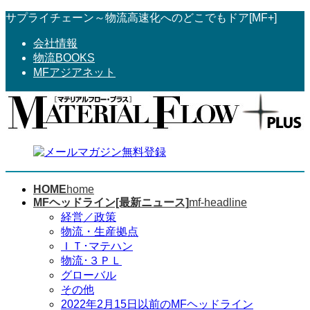
コ
ナ
サプライチェーン～物流高速化へのどこでもドア[MF+]
ン
ビ
会社情報
テ
ゲ
物流BOOKS
ン
ー
MFアジアネット
ツ
シ
へ
ョ
ス
ン
キ
に
ッ
移
プ
動
HOME
home
MFヘッドライン[最新ニュース]
mf-headline
経営／政策
物流・生産拠点
ＩＴ･マテハン
物流･３ＰＬ
グローバル
その他
2022年2月15日以前のMFヘッドライン