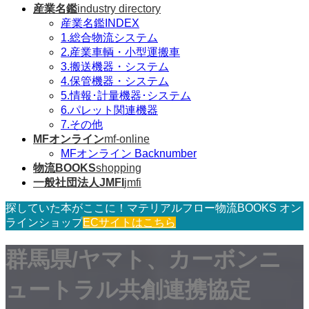
産業名鑑
industry directory
産業名鑑INDEX
1.総合物流システム
2.産業車輌・小型運搬車
3.搬送機器・システム
4.保管機器・システム
5.情報･計量機器･システム
6.パレット関連機器
7.その他
MFオンライン
mf-online
MFオンライン Backnumber
物流BOOKS
shopping
一般社団法人JMFI
jmfi
探していた本がここに！マテリアルフロー物流BOOKS オン
ラインショップ
ECサイトはこちら
群馬県/ヤマト、カーボンニ
ュートラル共創連携協定