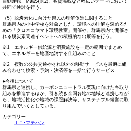
自動運転、MaaS(※2)、客貨混載など幅広いテーマにおいて
共同で検討を行う。
（5）脱炭素化に向けた県民の理解促進に関すること
群馬県内の小中学校を対象とした、環境への理解を深めるた
めの「クロネコヤマト環境教室」開催や、群馬県内で開催さ
れる脱炭素関連イベントへの積極的な出展等を行う。
※1：エネルギー供給源と消費施設を一定の範囲でまとめ
て、エネルギーを地産地消する仕組みのこと
※2：複数の公共交通やそれ以外の移動サービスを最適に組
み合わせて検索・予約・決済等を一括で行うサービス
●今後について
群馬県と連携し、カーボンニュートラル実現に向けた各取り
組みを推進するほか、引き続き全国各地の地域と連携しなが
ら、地域活性化や地域の課題解決等、サステナブル経営に取
り組んでいくとしている。
カテゴリー
ＩＴ･マテハン