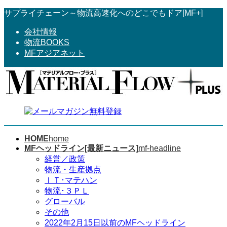
コ
ナ
サプライチェーン～物流高速化へのどこでもドア[MF+]
ン
ビ
会社情報
テ
ゲ
物流BOOKS
ン
ー
MFアジアネット
ツ
シ
へ
ョ
ス
ン
キ
に
ッ
移
プ
動
HOME
home
MFヘッドライン[最新ニュース]
mf-headline
経営／政策
物流・生産拠点
ＩＴ･マテハン
物流･３ＰＬ
グローバル
その他
2022年2月15日以前のMFヘッドライン