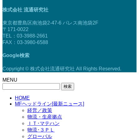
株式会社 流通研究社
東京都豊島区南池袋2-47-6 パレス南池袋2F
〒171-0022
TEL：03-3988-2661
FAX：03-3980-6588
Google検索
Copyright © 株式会社流通研究社 All Rights Reserved.
MENU
検
索:
HOME
MFヘッドライン[最新ニュース]
経営／政策
物流・生産拠点
ＩＴ･マテハン
物流･３ＰＬ
グローバル