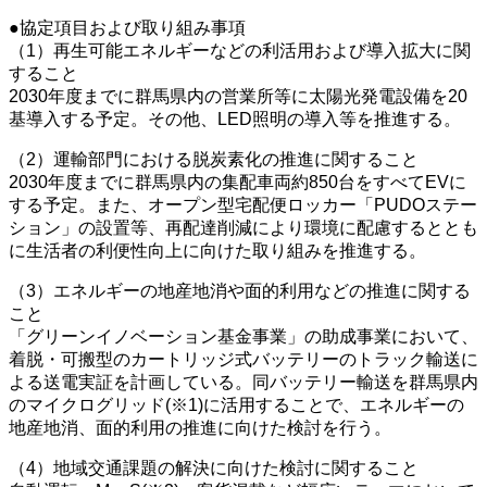
●協定項目および取り組み事項
（1）再生可能エネルギーなどの利活用および導入拡大に関
すること
2030年度までに群馬県内の営業所等に太陽光発電設備を20
基導入する予定。その他、LED照明の導入等を推進する。
（2）運輸部門における脱炭素化の推進に関すること
2030年度までに群馬県内の集配車両約850台をすべてEVに
する予定。また、オープン型宅配便ロッカー「PUDOステー
ション」の設置等、再配達削減により環境に配慮するととも
に生活者の利便性向上に向けた取り組みを推進する。
（3）エネルギーの地産地消や面的利用などの推進に関する
こと
「グリーンイノベーション基金事業」の助成事業において、
着脱・可搬型のカートリッジ式バッテリーのトラック輸送に
よる送電実証を計画している。同バッテリー輸送を群馬県内
のマイクログリッド(※1)に活用することで、エネルギーの
地産地消、面的利用の推進に向けた検討を行う。
（4）地域交通課題の解決に向けた検討に関すること