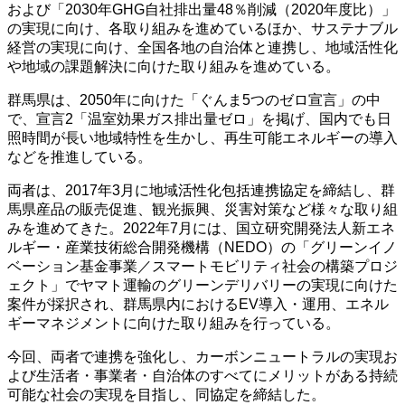
および「2030年GHG自社排出量48％削減（2020年度比）」
の実現に向け、各取り組みを進めているほか、サステナブル
経営の実現に向け、全国各地の自治体と連携し、地域活性化
や地域の課題解決に向けた取り組みを進めている。
群馬県は、2050年に向けた「ぐんま5つのゼロ宣言」の中
で、宣言2「温室効果ガス排出量ゼロ」を掲げ、国内でも日
照時間が長い地域特性を生かし、再生可能エネルギーの導入
などを推進している。
両者は、2017年3月に地域活性化包括連携協定を締結し、群
馬県産品の販売促進、観光振興、災害対策など様々な取り組
みを進めてきた。2022年7月には、国立研究開発法人新エネ
ルギー・産業技術総合開発機構（NEDO）の「グリーンイノ
ベーション基金事業／スマートモビリティ社会の構築プロジ
ェクト」でヤマト運輸のグリーンデリバリーの実現に向けた
案件が採択され、群馬県内におけるEV導入・運用、エネル
ギーマネジメントに向けた取り組みを行っている。
今回、両者で連携を強化し、カーボンニュートラルの実現お
よび生活者・事業者・自治体のすべてにメリットがある持続
可能な社会の実現を目指し、同協定を締結した。