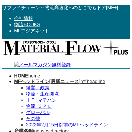
コ
ナ
サプライチェーン～物流高速化へのどこでもドア[MF+]
ン
ビ
会社情報
テ
ゲ
物流BOOKS
ン
ー
MFアジアネット
ツ
シ
へ
ョ
ス
ン
キ
に
ッ
移
プ
動
HOME
home
MFヘッドライン[最新ニュース]
mf-headline
経営／政策
物流・生産拠点
ＩＴ･マテハン
物流･３ＰＬ
グローバル
その他
2022年2月15日以前のMFヘッドライン
産業名鑑
industry directory