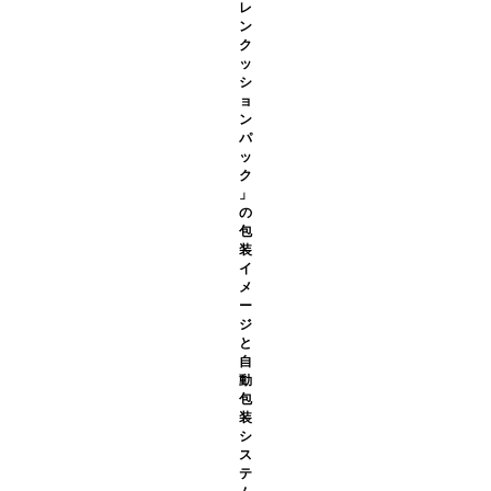
レ
ン
ク
ッ
シ
ョ
ン
パ
ッ
ク
」
の
包
装
イ
メ
ー
ジ
と
自
動
包
装
シ
ス
テ