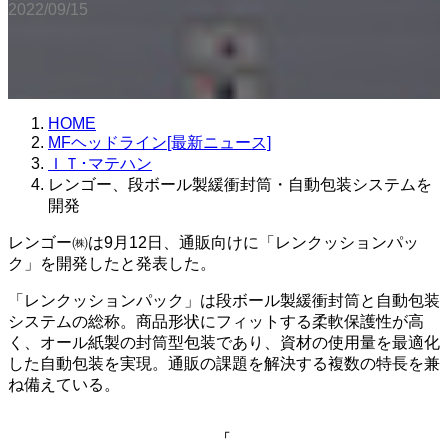
2022/09/15
HOME
MFヘッドライン[最新ニュース]
ＩＴ･マテハン
レンゴー、段ボール製緩衝封筒・自動包装システムを
開発
レンゴー㈱は9月12日、通販向けに「レンクッションパッ
ク」を開発したと発表した。
「レンクッションパック」は段ボール製緩衝封筒と自動包装
システムの総称。商品形状にフィットする柔軟保護性が高
く、オール紙製の封筒型包装であり、資材の使用量を最適化
した自動包装を実現。通販の課題を解決する複数の特長を兼
ね備えている。
「