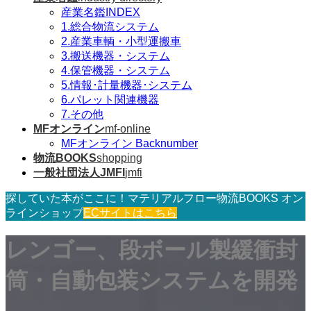
産業名鑑INDEX
1.総合物流システム
2.産業車輌・小型運搬車
3.搬送機器・システム
4.保管機器・システム
5.情報･計量機器･システム
6.パレット関連機器
7.その他
MFオンライン
mf-online
MFオンライン Backnumber
物流BOOKS
shopping
一般社団法人JMFI
jmfi
探していた本がここに！マテリアルフロー物流BOOKS オン
ラインショップ
ECサイトはこちら
レンゴー、段ボール製緩衝封
筒・自動包装システムを開発