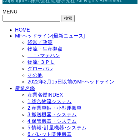
Copyright © 株式会社流通研究社 All Rights Reserved.
MENU
検
索:
HOME
MFヘッドライン[最新ニュース]
経営／政策
物流・生産拠点
ＩＴ･マテハン
物流･３ＰＬ
グローバル
その他
2022年2月15日以前のMFヘッドライン
産業名鑑
産業名鑑INDEX
1.総合物流システム
2.産業車輌・小型運搬車
3.搬送機器・システム
4.保管機器・システム
5.情報･計量機器･システム
6.パレット関連機器