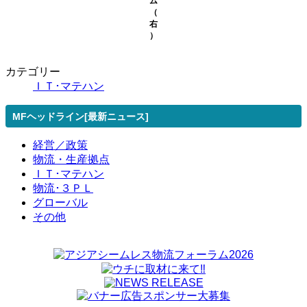
ム
（
右
）
カテゴリー
ＩＴ･マテハン
MFヘッドライン[最新ニュース]
経営／政策
物流・生産拠点
ＩＴ･マテハン
物流･３ＰＬ
グローバル
その他