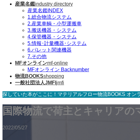
産業名鑑
industry directory
産業名鑑INDEX
1.総合物流システム
2.産業車輌・小型運搬車
3.搬送機器・システム
4.保管機器・システム
5.情報･計量機器･システム
6.パレット関連機器
7.その他
MFオンライン
mf-online
MFオンライン Backnumber
物流BOOKS
shopping
一般社団法人JMFI
jmfi
探していた本がここに！マテリアルフロー物流BOOKS オン
国際物流で荷主とキャリアの
2022/05/27