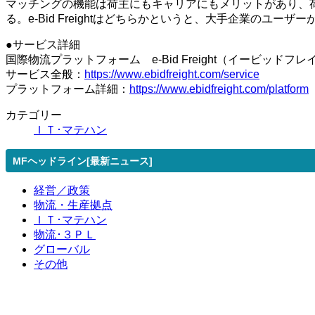
マッチングの機能は荷主にもキャリアにもメリットがあり、
る。e-Bid Freightはどちらかというと、大手企業の
●サービス詳細
国際物流プラットフォーム e-Bid Freight（イービッドフレ
サービス全般：
https://www.ebidfreight.com/service
プラットフォーム詳細：
https://www.ebidfreight.com/platform
カテゴリー
ＩＴ･マテハン
MFヘッドライン[最新ニュース]
経営／政策
物流・生産拠点
ＩＴ･マテハン
物流･３ＰＬ
グローバル
その他