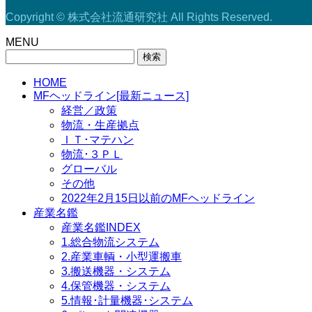
Copyright © 株式会社流通研究社 All Rights Reserved.
MENU
検
索:
HOME
MFヘッドライン[最新ニュース]
経営／政策
物流・生産拠点
ＩＴ･マテハン
物流･３ＰＬ
グローバル
その他
2022年2月15日以前のMFヘッドライン
産業名鑑
産業名鑑INDEX
1.総合物流システム
2.産業車輌・小型運搬車
3.搬送機器・システム
4.保管機器・システム
5.情報･計量機器･システム