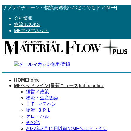
コ
ナ
サプライチェーン～物流高速化へのどこでもドア[MF+]
ン
ビ
会社情報
テ
ゲ
物流BOOKS
ン
ー
MFアジアネット
ツ
シ
へ
ョ
ス
ン
キ
に
ッ
移
プ
動
HOME
home
MFヘッドライン[最新ニュース]
mf-headline
経営／政策
物流・生産拠点
ＩＴ･マテハン
物流･３ＰＬ
グローバル
その他
2022年2月15日以前のMFヘッドライン