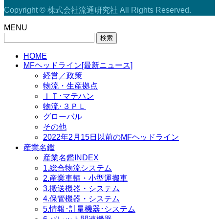
Copyright © 株式会社流通研究社 All Rights Reserved.
MENU
検
索:
HOME
MFヘッドライン[最新ニュース]
経営／政策
物流・生産拠点
ＩＴ･マテハン
物流･３ＰＬ
グローバル
その他
2022年2月15日以前のMFヘッドライン
産業名鑑
産業名鑑INDEX
1.総合物流システム
2.産業車輌・小型運搬車
3.搬送機器・システム
4.保管機器・システム
5.情報･計量機器･システム