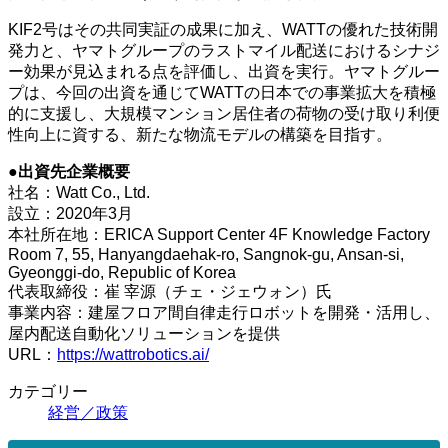
KIF2号はその共同実証の成果に加え、WATTの優れた技術開
発力と、ヤマトグループのラストマイル配送におけるシナジ
ー効果が見込まれる点を評価し、出資を実行。ヤマトグルー
プは、今回の出資を通じてWATTの日本での事業拡大を積極
的に支援し、大規模マンション居住者の荷物の受け取り利便
性向上に資する、新たな物流モデルの構築を目指す。
●出資先企業概要
社名：Watt Co., Ltd.
設立：2020年3月
本社所在地：ERICA Support Center 4F Knowledge Factory
Room 7, 55, Hanyangdaehak-ro, Sangnok-gu, Ansan-si,
Gyeonggi-do, Republic of Korea
代表取締役：崔 宰源（チェ・ジェウォン）氏
事業内容：建屋フロア間自律走行ロボットを開発・活用し、
屋内配送自動化ソリューションを提供
URL：
https://wattrobotics.ai/
カテゴリー
経営／政策