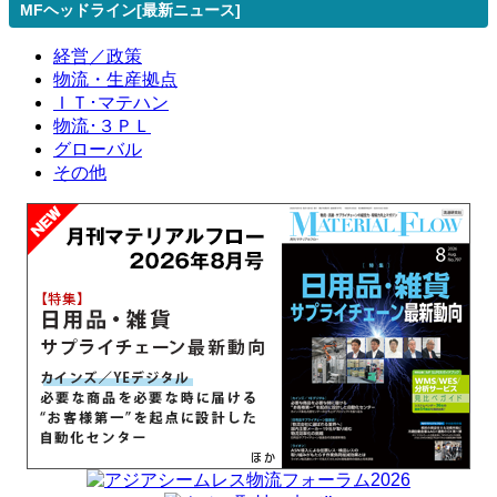
MFヘッドライン[最新ニュース]
経営／政策
物流・生産拠点
ＩＴ･マテハン
物流･３ＰＬ
グローバル
その他