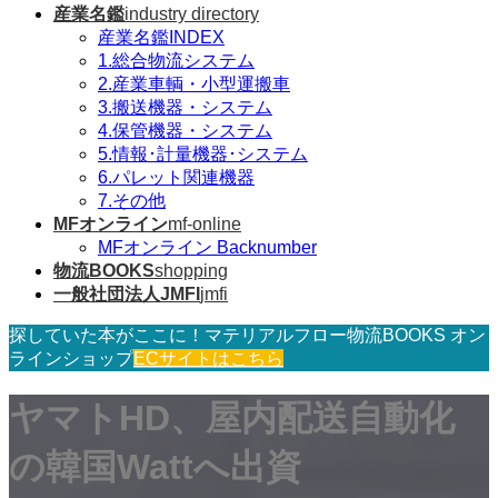
産業名鑑
industry directory
産業名鑑INDEX
1.総合物流システム
2.産業車輌・小型運搬車
3.搬送機器・システム
4.保管機器・システム
5.情報･計量機器･システム
6.パレット関連機器
7.その他
MFオンライン
mf-online
MFオンライン Backnumber
物流BOOKS
shopping
一般社団法人JMFI
jmfi
探していた本がここに！マテリアルフロー物流BOOKS オン
ラインショップ
ECサイトはこちら
ヤマトHD、屋内配送自動化
の韓国Wattへ出資