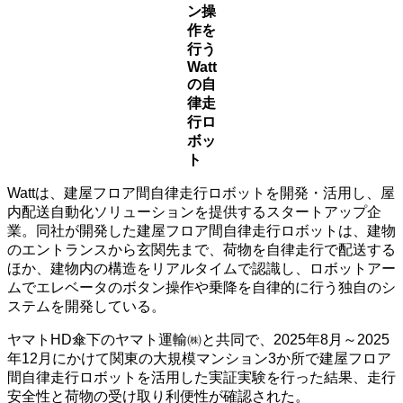
ン操
作を
行う
Watt
の自
律走
行ロ
ボッ
ト
Wattは、建屋フロア間自律走行ロボットを開発・活用し、屋
内配送自動化ソリューションを提供するスタートアップ企
業。同社が開発した建屋フロア間自律走行ロボットは、建物
のエントランスから玄関先まで、荷物を自律走行で配送する
ほか、建物内の構造をリアルタイムで認識し、ロボットアー
ムでエレベータのボタン操作や乗降を自律的に行う独自のシ
ステムを開発している。
ヤマトHD傘下のヤマト運輸㈱と共同で、2025年8月～2025
年12月にかけて関東の大規模マンション3か所で建屋フロア
間自律走行ロボットを活用した実証実験を行った結果、走行
安全性と荷物の受け取り利便性が確認された。