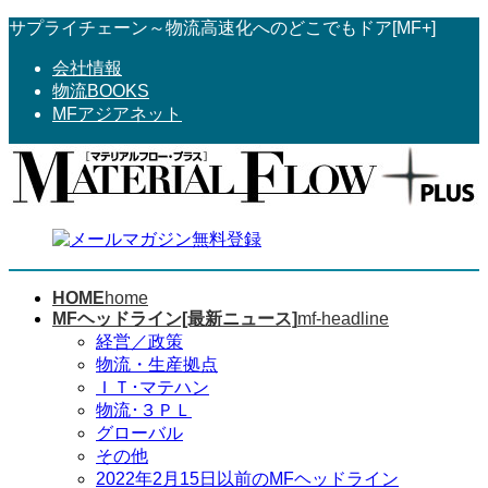
コ
ナ
サプライチェーン～物流高速化へのどこでもドア[MF+]
ン
ビ
会社情報
テ
ゲ
物流BOOKS
ン
ー
MFアジアネット
ツ
シ
へ
ョ
ス
ン
キ
に
ッ
移
プ
動
HOME
home
MFヘッドライン[最新ニュース]
mf-headline
経営／政策
物流・生産拠点
ＩＴ･マテハン
物流･３ＰＬ
グローバル
その他
2022年2月15日以前のMFヘッドライン