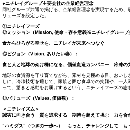
●ニチレイグループ主要会社の企業経営理念
同社グループ共通で掲げる、企業経営理念を実現するため、
リューズを設定した。
①ニチレイフーズ
◎ミッション（Mission, 使命・存在意義※ニチレイグルー
食からひろがる幸せを、ニチレイが未来へつなぐ
◎ビジョン（Vision, ありたい姿）：
食と人と地球の架け橋になる、価値創造カンパニー 冷凍の
地球の食資源を守り育てながら、素材を見極める目、おいし
しに、冷凍技術を通じて、家族と囲む食卓での笑顔や、一人
って、驚きと感動をお届けするという、ニチレイフーズの志
◎バリューズ（Values, 価値観）：
＜ニチレイズム＞
誠実に向き合う 質を追求する 期待を超えて挑む 力を合
“ハミダス”（つぎの一歩へ） もっと、チャレンジして も