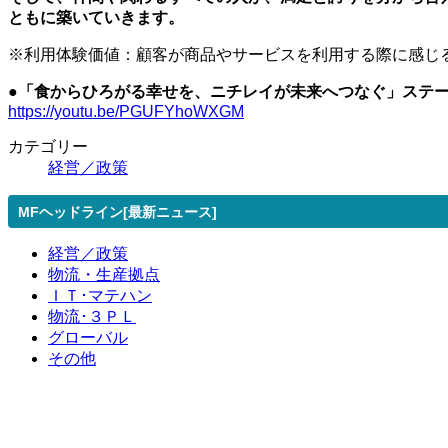
ともに築いていきます。
※利用体験価値：顧客が商品やサービスを利用する際に感じ
●「食からひろがる幸せを、ニチレイが未来へつなぐ」ステー
https://youtu.be/PGUFYhoWXGM
カテゴリー
経営／政策
MFヘッドライン[最新ニュース]
経営／政策
物流・生産拠点
ＩＴ･マテハン
物流･３ＰＬ
グローバル
その他