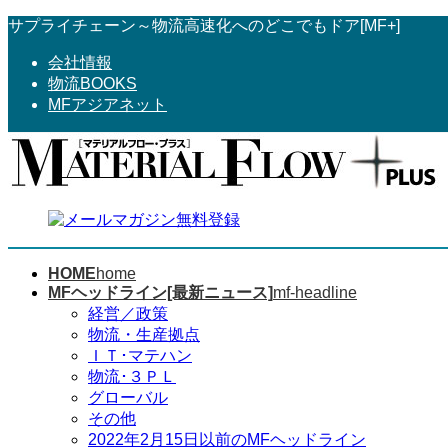
コ
ナ
サプライチェーン～物流高速化へのどこでもドア[MF+]
ン
ビ
会社情報
テ
ゲ
物流BOOKS
ン
ー
MFアジアネット
ツ
シ
へ
ョ
ス
ン
キ
に
ッ
移
プ
動
HOME
home
MFヘッドライン[最新ニュース]
mf-headline
経営／政策
物流・生産拠点
ＩＴ･マテハン
物流･３ＰＬ
グローバル
その他
2022年2月15日以前のMFヘッドライン