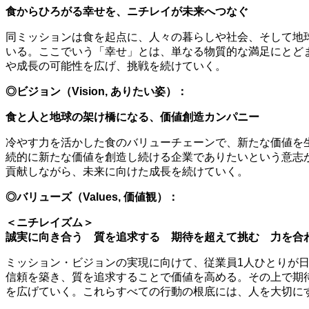
食からひろがる幸せを、ニチレイが未来へつなぐ
同ミッションは食を起点に、人々の暮らしや社会、そして地
いる。ここでいう「幸せ」とは、単なる物質的な満足にとど
や成長の可能性を広げ、挑戦を続けていく。
◎ビジョン（Vision, ありたい姿）：
食と人と地球の架け橋になる、価値創造カンパニー
冷やす力を活かした食のバリューチェーンで、新たな価値を
続的に新たな価値を創造し続ける企業でありたいという意志
貢献しながら、未来に向けた成長を続けていく。
◎バリューズ（Values, 価値観）：
＜ニチレイズム＞
誠実に向き合う 質を追求する 期待を超えて挑む 力を合
ミッション・ビジョンの実現に向けて、従業員1人ひとりが
信頼を築き、質を追求することで価値を高める。その上で期
を広げていく。これらすべての行動の根底には、人を大切に