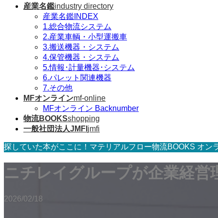
産業名鑑
industry directory
産業名鑑INDEX
1.総合物流システム
2.産業車輌・小型運搬車
3.搬送機器・システム
4.保管機器・システム
5.情報･計量機器･システム
6.パレット関連機器
7.その他
MFオンライン
mf-online
MFオンライン Backnumber
物流BOOKS
shopping
一般社団法人JMFI
jmfi
探していた本がここに！マテリアルフロー物流BOOKS オン
ニチレイグループが企業経営
2026/02/18