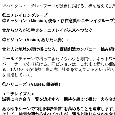
※ハミダス：ニチレイフーズが独自に掲げる、枠を越えて挑
②ニチレイロジグループ
◎ミッション（Mission, 使命・存在意義※ニチレイグルー
食からひろがる幸せを、ニチレイが未来へつなぐ
◎ビジョン（Vision, ありたい姿）：
食と人と地球の架け橋になる、価値創造カンパニー 挑み続
コールドチェーンで培ってきたノウハウと専門性、ネットワ
パートナーであり続ける。同ビジョンは、これまで新しい価
る。1人ひとりが情熱と高い志、社会を支えているという誇
を目指していく。
◎バリューズ（Values, 価値観）
＜ニチレイズム＞
誠実に向き合う 質を追求する 期待を超えて挑む 力を合
あらゆるシーンで“利用体験価値”を高めることを追求します
そして、仲間や関わるすべての人が、満足と誇りを分かち合