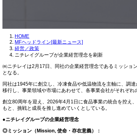
HOME
MFヘッドライン[最新ニュース]
経営／政策
ニチレイグループが企業経営理念を刷新
㈱ニチレイは2月17日、同社の企業経営理念であるミッション
となる。
同社は1945年に創立し、冷凍食品や低温物流を主軸に、調
移行し、事業領域や市場にあわせて、各事業会社がそれぞれ
創立80周年を迎え、2026年4月1日に食品事業の統合を
もと、挑戦と成長を推し進めていくとしている。
●ニチレイグループの企業経営理念
◎ミッション（Mission, 使命・存在意義）：