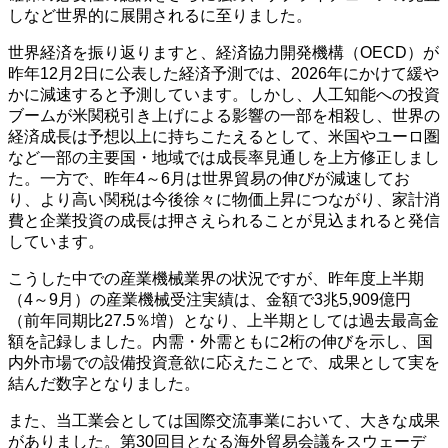
しなど世界的に展開されるに至りました。
世界経済を振り返りますと、経済協力開発機構（OECD）が
昨年12月2日に公表した経済予測では、2026年にかけて緩や
かに減速すると予測しています。しかし、人工知能への投資
ブームが米関税引き上げによる影響の一部を相殺し、世界の
経済成長は予想以上に持ちこたえるとして、米国やユーロ圏
など一部の主要国・地域では成長率見通しを上方修正しまし
た。一方で、昨年4～6月は世界貿易の伸びが減速してお
り、より高い関税は今後徐々に物価上昇につながり、家計消
費と企業投資の成長は押さえられることが見込まれると発信
しています。
こうした中での産業機械業界の状況ですが、昨年度上半期
（4～9月）の産業機械受注実績は、金額で3兆5,909億円
（前年同期比27.5％増）となり、上半期としては過去最高金
額を記録しました。内需・外需ともに2桁の伸びを示し、国
内外市場での設備投資意欲に応えたことで、成果として実を
結んだ数字となりました。
また、当工業会としては国際交流事業において、大きな成果
がありました。第30回目となる海外貿易会議をスウェーデ