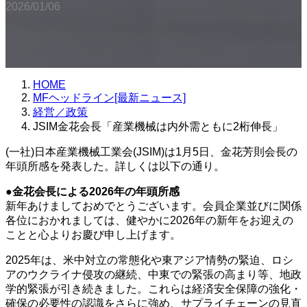
2026/01/06
HOME
MFヘッドライン[最新ニュース]
経営／政策
JSIM金花会長「産業機械は内外需ともに2桁伸長」
(一社)日本産業機械工業会(JSIM)は1月5日、金花芳則会長の
年頭所感を発表した。詳しくは以下の通り。
●金花会長による2026年の年頭所感
新年あけましておめでとうございます。会員企業並びに関係
各位におかれましては、健やかに2026年の新年をお迎えの
ことと心よりお慶び申し上げます。
2025年は、米中対立の常態化や東アジア情勢の緊迫、ロシ
アのウクライナ侵攻の継続、中東での緊張の高まり等、地政
学的緊張が引き続きました。これらは経済安全保障の強化・
確保の必要性の認識をさらに強め、サプライチェーンの見直