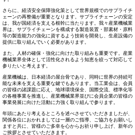
さらに、経済安全保障強化策として世界規模でのサプライチ
ェーンの再整備が重要となります。サプライチェーンの安定
は、我が国経済を支える根幹に当たります。我々産業機械業
界は、サプライチェーンを構成する製造装置・部素材・原料
等の製造能力の強化に資するよう技術を開発し、生産設備の
提供に取り組んでいく必要があります。
また、人材の確保・強化に向けた取り組みも重要です。産業
機械業界全体として活性化されるよう知恵を絞って対応して
参りたいと考えます。
産業機械は、日本経済の屋台骨であり、同時に世界の持続可
能な未来を支える重要な鍵でもあります。当工業会は、会員
の皆様の諸課題に応え、地球環境保全、国際交流、標準化等
の各種事業を推進し、産業機械業界並びに会員企業の皆様の
事業発展に向けた活動に力強く取り組んで参ります。
年頭にあたり考えるところを述べさせていただきましたが、
関係各位におかれましては一層のご指導、ご協力をお願いし
ますと共に、皆様のご多幸を心からお祈り申し上げ、新年の
ご挨拶とさせていただきます。