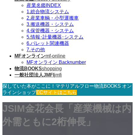
産業名鑑INDEX
1.総合物流システム
2.産業車輌・小型運搬車
3.搬送機器・システム
4.保管機器・システム
5.情報･計量機器･システム
6.パレット関連機器
7.その他
MFオンライン
mf-online
MFオンライン Backnumber
物流BOOKS
shopping
一般社団法人JMFI
jmfi
探していた本がここに！マテリアルフロー物流BOOKS オン
ラインショップ
ECサイトはこちら
JSIM金花会長「産業機械は内
外需ともに2桁伸長」