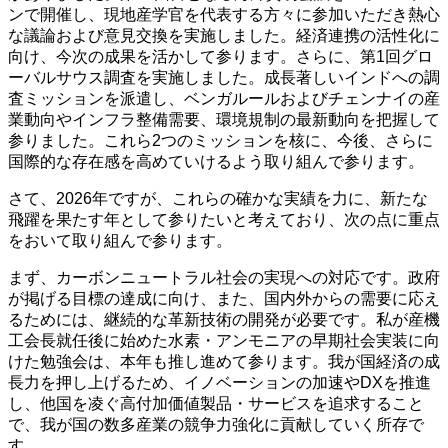
ンで開催し、現地産学官を代表する方々に参加いただき熱心
な議論および意見交換を実施しました。経済連携の活性化に
向け、今次の成果を活かして参ります。さらに、第1回グロ
ーバルサウス調査を実施しました。成長著しいインドへの調
査ミッションを派遣し、ベンガルールおよびチェンナイの産
業動向やインフラ整備需要、環境規制の最新動向を把握して
参りました。これら2つのミッションを核に、今後、さらに
国際的な存在感を高めていけるよう取り組んで参ります。
さて、2026年ですが、これらの確かな実績を力に、新たな
飛躍を果たす年として参りたいと考えており、次の点に重点
をおいて取り組んで参ります。
まず、カーボンニュートラル社会の実現への対応です。政府
が掲げる目標の達成に向け、また、国内外からの需要に応え
るためには、継続的な革新技術の開発が必要です。私が産機
工会長就任後に始めた水素・アンモニアの早期社会実装に向
けた勉強会は、本年も推し進めて参ります。我が国経済の成
長力を押し上げるため、イノベーションの加速やDXを推進
し、他国を凌ぐ高付加価値製品・サービスを追求すること
で、我が国の数多産業の競争力強化に貢献していく所存で
す。