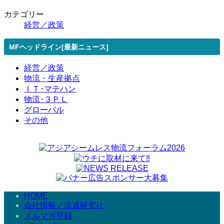
カテゴリー
経営／政策
MFヘッドライン[最新ニュース]
経営／政策
物流・生産拠点
ＩＴ･マテハン
物流･３ＰＬ
グローバル
その他
HOME
会社情報／流通研究社
メルマガ登録