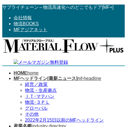
コ
ナ
サプライチェーン～物流高速化へのどこでもドア[MF+]
ン
ビ
会社情報
テ
ゲ
物流BOOKS
ン
ー
MFアジアネット
ツ
シ
へ
ョ
ス
ン
キ
に
ッ
移
プ
動
HOME
home
MFヘッドライン[最新ニュース]
mf-headline
経営／政策
物流・生産拠点
ＩＴ･マテハン
物流･３ＰＬ
グローバル
その他
2022年2月15日以前のMFヘッドライン
産業名鑑
industry directory