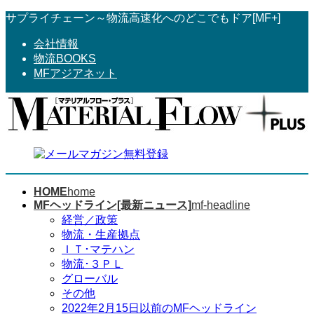
コ
ナ
サプライチェーン～物流高速化へのどこでもドア[MF+]
ン
ビ
会社情報
テ
ゲ
物流BOOKS
ン
ー
MFアジアネット
ツ
シ
へ
ョ
ス
ン
キ
に
ッ
移
プ
動
HOME
home
MFヘッドライン[最新ニュース]
mf-headline
経営／政策
物流・生産拠点
ＩＴ･マテハン
物流･３ＰＬ
グローバル
その他
2022年2月15日以前のMFヘッドライン