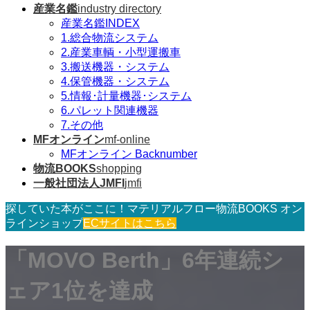
産業名鑑
industry directory
産業名鑑INDEX
1.総合物流システム
2.産業車輌・小型運搬車
3.搬送機器・システム
4.保管機器・システム
5.情報･計量機器･システム
6.パレット関連機器
7.その他
MFオンライン
mf-online
MFオンライン Backnumber
物流BOOKS
shopping
一般社団法人JMFI
jmfi
探していた本がここに！マテリアルフロー物流BOOKS オン
ラインショップ
ECサイトはこちら
「MOVO Berth」6年連続シ
ェア1位を達成