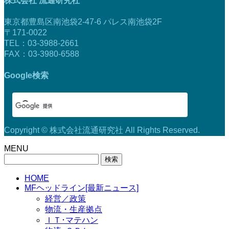
株式会社 流通研究社
東京都豊島区南池袋2-47-6 パレス南池袋2F
〒171-0022
TEL：03-3988-2661
FAX：03-3980-6588
Google検索
Copyright © 株式会社流通研究社 All Rights Reserved.
MENU
検
索:
HOME
MFヘッドライン[最新ニュース]
経営／政策
物流・生産拠点
ＩＴ･マテハン