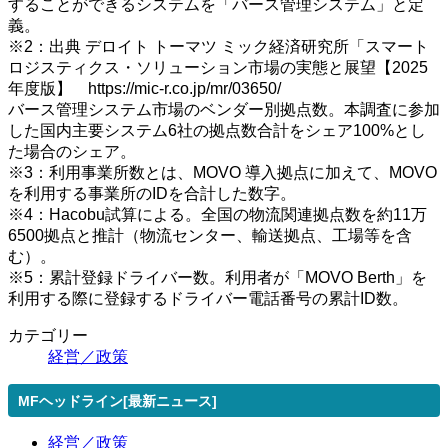
することができるシステムを「バース管理システム」と定
義。
※2：出典 デロイト トーマツ ミック経済研究所「スマート
ロジスティクス・ソリューション市場の実態と展望【2025
年度版】 https://mic-r.co.jp/mr/03650/
バース管理システム市場のベンダー別拠点数。本調査に参加
した国内主要システム6社の拠点数合計をシェア100%とし
た場合のシェア。
※3：利用事業所数とは、MOVO 導入拠点に加えて、MOVO
を利用する事業所のIDを合計した数字。
※4：Hacobu試算による。全国の物流関連拠点数を約11万
6500拠点と推計（物流センター、輸送拠点、工場等を含
む）。
※5：累計登録ドライバー数。利用者が「MOVO Berth」を
利用する際に登録するドライバー電話番号の累計ID数。
カテゴリー
経営／政策
MFヘッドライン[最新ニュース]
経営／政策