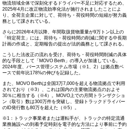
物流領域全体で深刻化するドライバー不足に対応するため、
2025年4月に改正物流効率化法が施行されましたことによ
り、全荷主企業に対して、荷待ち・荷役時間の短縮が努力義
務として課されている。
さらに2026年4月以降、年間取扱貨物重量が9万トン以上の
「特定荷主」には、荷待ち・荷役時間の削減に関する中長期
計画の作成と、定期報告の提出が法的義務として課される。
こうした法改正の流れを受け、荷待ち・荷役時間削減の具体
的な手段として「MOVO Berth」の導入が加速している。
2024年度、バース管理システム市場（※1、2）は拠点数ベ
ースで前年比178%の伸びを記録した。
また、MOVO Berthは全国3万7,000を超える物流拠点で利用
されており（※3）、これは国内の主要物流拠点のおよそ
30％に相当する（※4）。MOVO上での月間トランザクショ
ン（取引）数は300万件を突破し、登録トラックドライバー
のID発行数も80万を超えた（※5）。
※1：トラック事業者または運転手が、トラックの特定流通
業務施設への到着予定時刻を電子的な方法により事前に予約