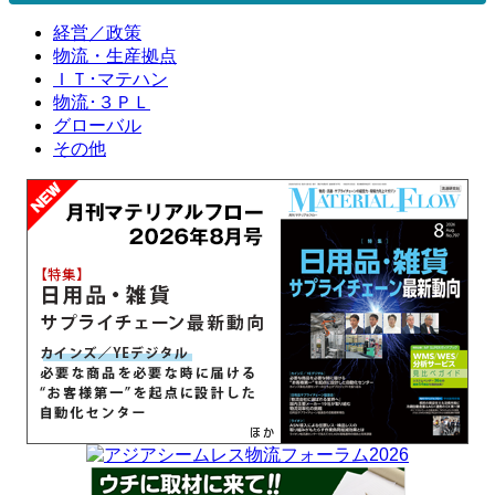
経営／政策
物流・生産拠点
ＩＴ･マテハン
物流･３ＰＬ
グローバル
その他