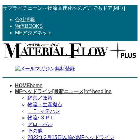
コ
ナ
サプライチェーン～物流高速化へのどこでもドア[MF+]
ン
ビ
会社情報
テ
ゲ
物流BOOKS
ン
ー
MFアジアネット
ツ
シ
へ
ョ
ス
ン
キ
に
ッ
移
プ
動
HOME
home
MFヘッドライン[最新ニュース]
mf-headline
経営／政策
物流・生産拠点
ＩＴ･マテハン
物流･３ＰＬ
グローバル
その他
2022年2月15日以前のMFヘッドライン