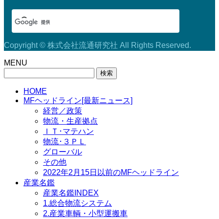
Copyright © 株式会社流通研究社 All Rights Reserved.
MENU
検
索:
HOME
MFヘッドライン[最新ニュース]
経営／政策
物流・生産拠点
ＩＴ･マテハン
物流･３ＰＬ
グローバル
その他
2022年2月15日以前のMFヘッドライン
産業名鑑
産業名鑑INDEX
1.総合物流システム
2.産業車輌・小型運搬車