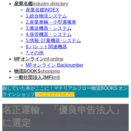
産業名鑑
industry directory
産業名鑑INDEX
1.総合物流システム
2.産業車輌・小型運搬車
3.搬送機器・システム
4.保管機器・システム
5.情報･計量機器･システム
6.パレット関連機器
7.その他
MFオンライン
mf-online
MFオンライン Backnumber
物流BOOKS
shopping
一般社団法人JMFI
jmfi
探していた本がここに！マテリアルフロー物流BOOKS オン
ラインショップ
ECサイトはこちら
名正運輸、「優良申告法人」
に選定