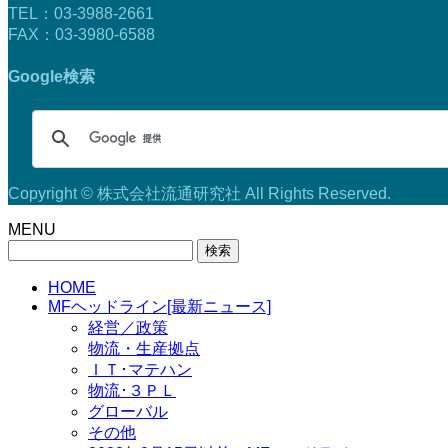
TEL：03-3988-2661
FAX：03-3980-6588
Google検索
Copyright © 株式会社流通研究社 All Rights Reserved.
MENU
検
索:
HOME
MFヘッドライン[最新ニュース]
経営／政策
物流・生産拠点
ＩＴ･マテハン
物流･３ＰＬ
グローバル
その他