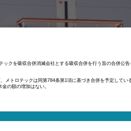
ロテックを吸収合併消滅会社とする吸収合併を行う旨の合併公
第2項、メトロテックは同第784条第1項に基づき合併を予定し
本金の額の増加はない。