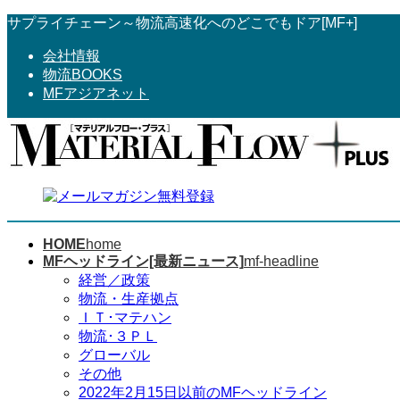
コ
ナ
サプライチェーン～物流高速化へのどこでもドア[MF+]
ン
ビ
会社情報
テ
ゲ
物流BOOKS
ン
ー
MFアジアネット
ツ
シ
へ
ョ
ス
ン
キ
に
ッ
移
プ
動
HOME
home
MFヘッドライン[最新ニュース]
mf-headline
経営／政策
物流・生産拠点
ＩＴ･マテハン
物流･３ＰＬ
グローバル
その他
2022年2月15日以前のMFヘッドライン