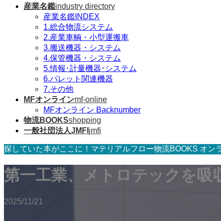
産業名鑑
industry directory
産業名鑑INDEX
1.総合物流システム
2.産業車輌・小型運搬車
3.搬送機器・システム
4.保管機器・システム
5.情報･計量機器･システム
6.パレット関連機器
7.その他
MFオンライン
mf-online
MFオンライン Backnumber
物流BOOKS
shopping
一般社団法人JMFI
jmfi
探していた本がここに！マテリアルフロー物流BOOKS オン
第一工業、メトロテックを吸
2025/11/21