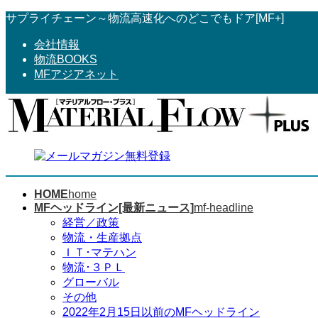
コ
ナ
サプライチェーン～物流高速化へのどこでもドア[MF+]
ン
ビ
会社情報
テ
ゲ
物流BOOKS
ン
ー
MFアジアネット
ツ
シ
へ
ョ
ス
ン
キ
に
ッ
移
プ
動
HOME
home
MFヘッドライン[最新ニュース]
mf-headline
経営／政策
物流・生産拠点
ＩＴ･マテハン
物流･３ＰＬ
グローバル
その他
2022年2月15日以前のMFヘッドライン