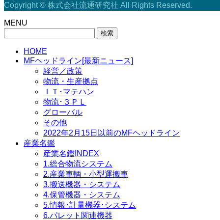
Copyright © 株式会社流通研究社 All Rights Reserved.
MENU
検
索:
HOME
MFヘッドライン[最新ニュース]
経営／政策
物流・生産拠点
ＩＴ･マテハン
物流･３ＰＬ
グローバル
その他
2022年2月15日以前のMFヘッドライン
産業名鑑
産業名鑑INDEX
1.総合物流システム
2.産業車輌・小型運搬車
3.搬送機器・システム
4.保管機器・システム
5.情報･計量機器･システム
6.パレット関連機器