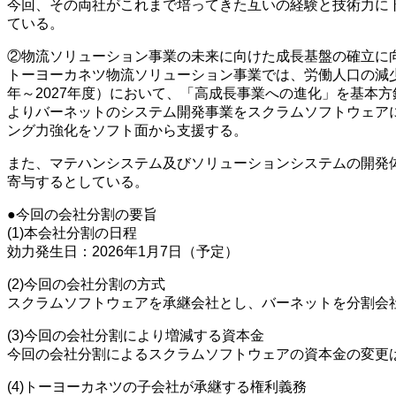
今回、その両社がこれまで培ってきた互いの経験と技術力に
ている。
②物流ソリューション事業の未来に向けた成長基盤の確立に
トーヨーカネツ物流ソリューション事業では、労働人口の減少
年～2027年度）において、「高成長事業への進化」を基本
よりバーネットのシステム開発事業をスクラムソフトウェア
ング力強化をソフト面から支援する。
また、マテハンシステム及びソリューションシステムの開発
寄与するとしている。
●今回の会社分割の要旨
(1)本会社分割の日程
効力発生日：2026年1月7日（予定）
(2)今回の会社分割の方式
スクラムソフトウェアを承継会社とし、バーネットを分割会
(3)今回の会社分割により増減する資本金
今回の会社分割によるスクラムソフトウェアの資本金の変更
(4)トーヨーカネツの子会社が承継する権利義務