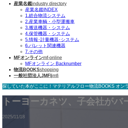
産業名鑑
industry directory
産業名鑑INDEX
1.総合物流システム
2.産業車輌・小型運搬車
3.搬送機器・システム
4.保管機器・システム
5.情報･計量機器･システム
6.パレット関連機器
7.その他
MFオンライン
mf-online
MFオンライン Backnumber
物流BOOKS
shopping
一般社団法人JMFI
jmfi
探していた本がここに！マテリアルフロー物流BOOKS オン
トーヨーカネツ、子会社がバ
2025/11/18