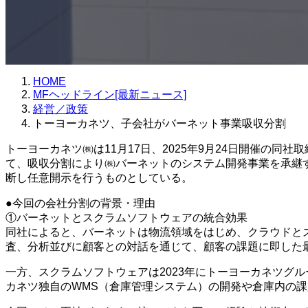
HOME
MFヘッドライン[最新ニュース]
経営／政策
トーヨーカネツ、子会社がバーネット事業吸収分割
トーヨーカネツ㈱は11月17日、2025年9月24日開催の同
て、吸収分割により㈱バーネットのシステム開発事業を承継
断し任意開示を行うものとしている。
●今回の会社分割の背景・理由
①バーネットとスクラムソフトウェアの統合効果
同社によると、バーネットは物流領域をはじめ、クラウドと
査、分析並びに顧客との対話を通じて、顧客の課題に即した
一方、スクラムソフトウェアは2023年にトーヨーカネツグ
カネツ独自のWMS（倉庫管理システム）の開発や倉庫内の