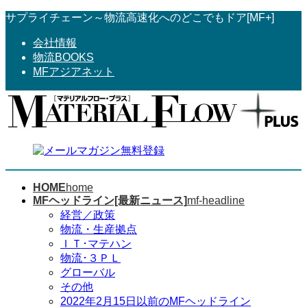
コ
ナ
サプライチェーン～物流高速化へのどこでもドア[MF+]
ン
ビ
会社情報
テ
ゲ
物流BOOKS
ン
ー
MFアジアネット
ツ
シ
へ
ョ
ス
ン
キ
に
ッ
移
プ
動
HOME
home
MFヘッドライン[最新ニュース]
mf-headline
経営／政策
物流・生産拠点
ＩＴ･マテハン
物流･３ＰＬ
グローバル
その他
2022年2月15日以前のMFヘッドライン