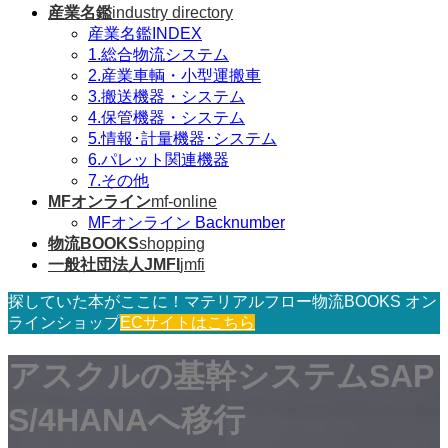
産業名鑑
industry directory
産業名鑑INDEX
1.総合物流システム
2.産業車輌・小型運搬車
3.搬送機器・システム
4.保管機器・システム
5.情報･計量機器･システム
6.パレット関連機器
7.その他
MFオンライン
mf-online
MFオンライン Backnumber
物流BOOKS
shopping
一般社団法人JMFI
jmfi
探していた本がここに！マテリアルフロー物流BOOKS オン
ラインショップ
ECサイトはこちら
アスクルの基幹システムSAP
S/4HANAへ移行