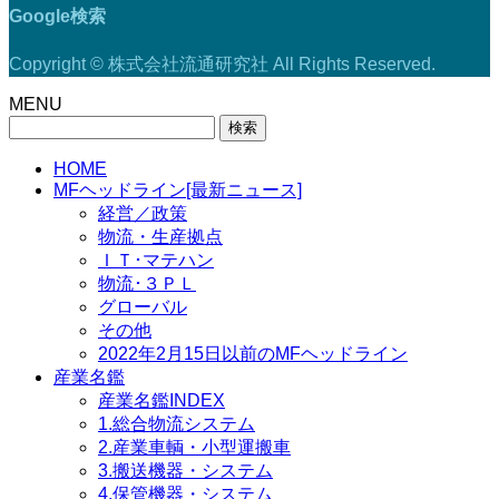
Google検索
Copyright © 株式会社流通研究社 All Rights Reserved.
MENU
検
索:
HOME
MFヘッドライン[最新ニュース]
経営／政策
物流・生産拠点
ＩＴ･マテハン
物流･３ＰＬ
グローバル
その他
2022年2月15日以前のMFヘッドライン
産業名鑑
産業名鑑INDEX
1.総合物流システム
2.産業車輌・小型運搬車
3.搬送機器・システム
4.保管機器・システム