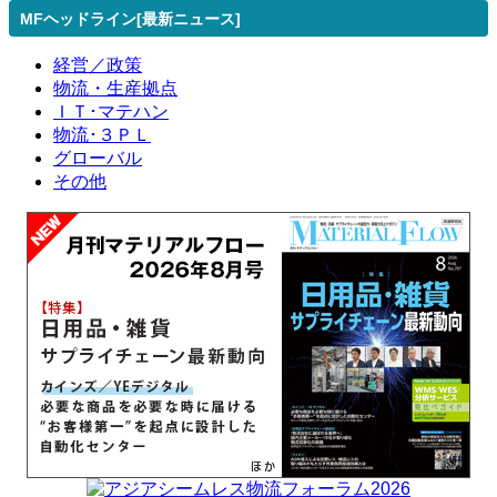
MFヘッドライン[最新ニュース]
経営／政策
物流・生産拠点
ＩＴ･マテハン
物流･３ＰＬ
グローバル
その他