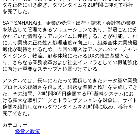
タを正確に引き継ぎ、ダウンタイムを21時間に抑えて移行
を完了した。
SAP S/4HANAは、企業の受注・出荷・請求・会計等の業務
を統合して管理できるソリューションであり、部署ごとに分
かれていた情報をリアルタイムに連携することが可能。これ
により業務の正確性と処理速度が向上し、組織全体の業務最
適化が期待されるため、今回の導入はアスクルのマーチャン
ダイジング、物流、顧客体験にわたるDXの推進基盤とな
り、さらなる業務改革および社会インフラとしての機能強化
に向けた重要なステップと位置づけている。
アスクルでは、長年にわたって蓄積してきたデータ量や業務
プロセスの複雑さを踏まえ、綿密な準備と検証を実施してき
た。その結果、24時間365日稼働するEC基幹システムにお
ける膨大な取引データとトランザクションを対象に、サイト
稼働を維持しながらダウンタイムを21時間に収め、移行を
完了できた。
カテゴリー
経営／政策