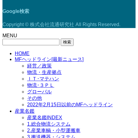
Google検索
Copyright © 株式会社流通研究社 All Rights Reserved.
MENU
検
索:
HOME
MFヘッドライン[最新ニュース]
経営／政策
物流・生産拠点
ＩＴ･マテハン
物流･３ＰＬ
グローバル
その他
2022年2月15日以前のMFヘッドライン
産業名鑑
産業名鑑INDEX
1.総合物流システム
2.産業車輌・小型運搬車
3.搬送機器・システム