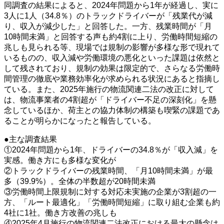
同調査の結果によると、2024年問題から1年が経過し、実に
3人に1人（34.8％）のトラックドライバーが「残業代が減
り、収入が減少した」と回答した。一方、残業時間が「月
10時間未満」と回答する声も約4割に上り、労働時間短縮の
兆しも見られる等、現場では規制の影響が多様な形で現れて
いるものの、収入減や労働環境の悪化といった課題は依然と
して残されており、規制の効果は限定的で、さらなる労働時
間管理の徹底や業務効率化が求められる状況にあると指摘し
ている。また、2025年施行の物流関連二法の改正に対して
は、物流事業者の4割超が「ドライバー不足の深刻化」を懸
念しているほか、荷主との協力体制の構築も喫緊の課題であ
ることが明らかになったと報告している。
●主な調査結果
①2024年問題から1年、ドライバーの34.8％が「収入減」を
実感。働き方にも多様な変化が
②トラックドライバーの残業時間、「月10時間未満」が最
多（39.9%）。全体の半数超が20時間未満
③労働時間上限規制に対する対応未実施の企業が3割超の一
方、「ルート最適化」「労働時間短縮」に取り組む企業も約
4社に1社。働き方改善の兆しも
④2025年4月施行の物流関連二法改正における最大の懸念は