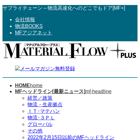
コ
ナ
サプライチェーン～物流高速化へのどこでもドア[MF+]
ン
ビ
会社情報
テ
ゲ
物流BOOKS
ン
ー
MFアジアネット
ツ
シ
へ
ョ
ス
ン
キ
に
ッ
移
プ
動
HOME
home
MFヘッドライン[最新ニュース]
mf-headline
経営／政策
物流・生産拠点
ＩＴ･マテハン
物流･３ＰＬ
グローバル
その他
2022年2月15日以前のMFヘッドライン