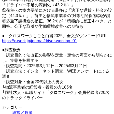
「ドライバー不足の深刻化（43.2％）」
⑤荷主への協力要請における最多は「適正な運賃・料金の設
定（44.3％）」。荷主と物流事業者の“対等な関係”構築が鍵
⑥多重下請構造の是正、36.2％が「積極的に是正すべき」と
回答。公正な取引や労働環境改善への期待も
●「クロスワークしごと白書2025」全文ダウンロードURL
https://x-work.jp/journal/driver-working_01
●調査概要
・調査目的：法改正の影響を定量・定性の両面から明らかに
し、実態を把握する
・調査期間：2025年3月12日～2025年3月21日
・調査方法：インターネット調査、WEBアンケートによる
調査
・調査対象：全国20代以上の男女
└物流事業者の経営者・役員の方185名
└同社求人・転職サイト「クロスワーク」会員登録者720名
のトラックドライバー
カテゴリー
経営／政策