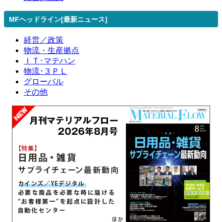
MFヘッドライン[最新ニュース]
経営／政策
物流・生産拠点
ＩＴ･マテハン
物流･３ＰＬ
グローバル
その他