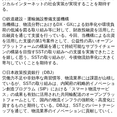
ジカルインターネットの社会実装が実現することを期待す
る。
◎鉄道建設・運輸施設整備支援機構
当機構は、物流分野におけるDX・GXによる効率化や環境負
荷の低減を図る取り組み等に対して、財政投融資を活用した
出融資を通じて支援を行っている。今回、当機構による出資
を活用した支援の第1号案件として、公益性の高いオープン
プラットフォームの構築を通じて持続可能なサプライチェー
ンの構築を目指すSSTの取り組みへの支援を実施できたこと
を嬉しく思う。SSTの取り組みが、今後物流効率化に大きく
寄与していくことを期待する。
◎日本政策投資銀行（DBJ）
労働力不足や非効率な商習慣等、物流業界には課題が山積し
ているが、SSTの取り組みは、内閣府の戦略的イノベーショ
ン創造プログラム（SIP）における「スマート物流サービ
ス」の成果も有効に活用された共同輸配送のオープンプラッ
トフォームとして、国内の物流インフラの強靭化・高度化に
資するものと期待している。DBJは、SSTとのパートナーシ
ップを通じて、物流業界のイノベーションに貢献していく。