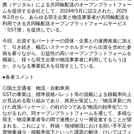
携（デジタル）による共同輸配送のオープンプラットフォー
ムを提供する会社として、2024年5月に設立された。2025
年2月から、あらゆる荷主企業と物流事業者が共同輸配送を
利用できる共同輸配送オープンプラットフォームサービス
「SST便」を提供している。
今回、出資するパートナーの団体・企業との連携推進に加え
て、引き続き、幅広いステークホルダーから出資を含めた参
画を募りながら、公益性の高いオープンプラットフォームを
構築し、様々な荷主企業や物流事業者に利用してもらうほ
か、さらなる事業拡大を目指すとしている。
●各者コメント
◎国土交通省 物流・自動車局
SSTの事業は、標準規格パレット等の混載による積載率向上
が見込める取り組みであり、政府が策定した「物流革新に向
けた政策パッケージ」の柱の1つである“物流の効率化”につ
ながるもの。同オープンプラットフォームを通じて、多様な
荷主・物流事業者等の間で連携がより一層促進することが望
まれる。これにより、幹線・地域物流における担い手不足や
貨物量減少・積載率低下といった課題の解決、ひいてはフィ