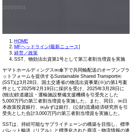
2025/03/31
HOME
MFヘッドライン[最新ニュース]
経営／政策
SST、物効法出資第1号として第三者割当増資を実施
ヤマトホールディングス㈱傘下で共同輸配送のオープンプラ
ットフォームを提供するSustainable Shared Transport㈱
(SST)は3月28日、国土交通省の物流出資事業(※)の第1号案
件として2025年2月19日に採択を受け、2025年3月28日に
(独法)鉄道建設・運輸施設整備支援機構を引受先とした
5,000万円の第三者割当増資を実施した。また、同日、㈱日
本政策投資銀行、㈱みずほ銀行、(公財)流通経済研究所を引
受先とした合計3,000万円の第三者割当増資を実施した。
SSTは、持続可能なサプライチェーンの構築を目指し、標準
パレット輸送（リアル）と標準化された商流・物流情報の連