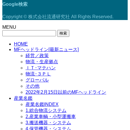
Google検索
Copyright © 株式会社流通研究社 All Rights Reserved.
MENU
検
索:
HOME
MFヘッドライン[最新ニュース]
経営／政策
物流・生産拠点
ＩＴ･マテハン
物流･３ＰＬ
グローバル
その他
2022年2月15日以前のMFヘッドライン
産業名鑑
産業名鑑INDEX
1.総合物流システム
2.産業車輌・小型運搬車
3.搬送機器・システム
4.保管機器・システム