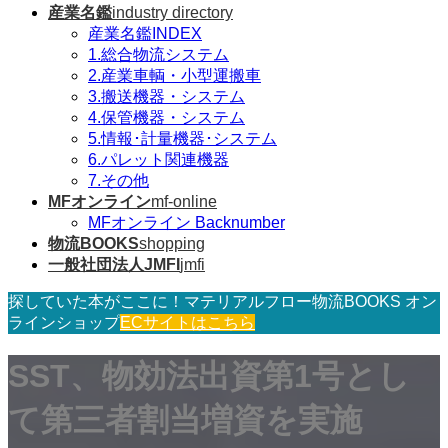
産業名鑑
industry directory
産業名鑑INDEX
1.総合物流システム
2.産業車輌・小型運搬車
3.搬送機器・システム
4.保管機器・システム
5.情報･計量機器･システム
6.パレット関連機器
7.その他
MFオンライン
mf-online
MFオンライン Backnumber
物流BOOKS
shopping
一般社団法人JMFI
jmfi
探していた本がここに！マテリアルフロー物流BOOKS オン
ラインショップ
ECサイトはこちら
SST、物効法出資第1号とし
て第三者割当増資を実施