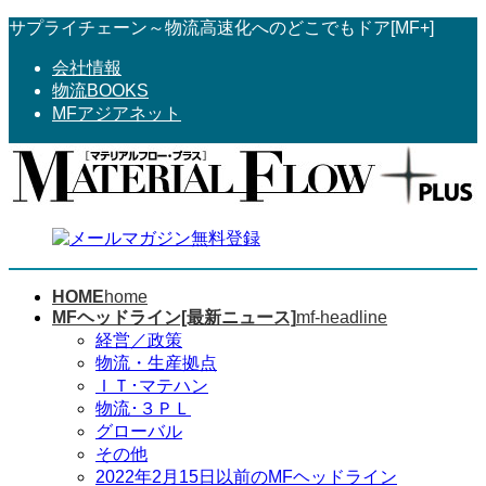
コ
ナ
サプライチェーン～物流高速化へのどこでもドア[MF+]
ン
ビ
会社情報
テ
ゲ
物流BOOKS
ン
ー
MFアジアネット
ツ
シ
へ
ョ
ス
ン
キ
に
ッ
移
プ
動
HOME
home
MFヘッドライン[最新ニュース]
mf-headline
経営／政策
物流・生産拠点
ＩＴ･マテハン
物流･３ＰＬ
グローバル
その他
2022年2月15日以前のMFヘッドライン