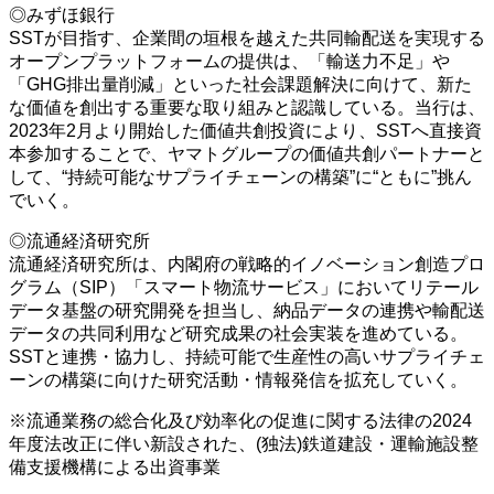
◎みずほ銀行
SSTが目指す、企業間の垣根を越えた共同輸配送を実現する
オープンプラットフォームの提供は、「輸送力不足」や
「GHG排出量削減」といった社会課題解決に向けて、新た
な価値を創出する重要な取り組みと認識している。当行は、
2023年2月より開始した価値共創投資により、SSTへ直接資
本参加することで、ヤマトグループの価値共創パートナーと
して、“持続可能なサプライチェーンの構築”に“ともに”挑ん
でいく。
◎流通経済研究所
流通経済研究所は、内閣府の戦略的イノベーション創造プロ
グラム（SIP）「スマート物流サービス」においてリテール
データ基盤の研究開発を担当し、納品データの連携や輸配送
データの共同利用など研究成果の社会実装を進めている。
SSTと連携・協力し、持続可能で生産性の高いサプライチェ
ーンの構築に向けた研究活動・情報発信を拡充していく。
※流通業務の総合化及び効率化の促進に関する法律の2024
年度法改正に伴い新設された、(独法)鉄道建設・運輸施設整
備支援機構による出資事業