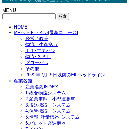
MENU
検
索:
HOME
MFヘッドライン[最新ニュース]
経営／政策
物流・生産拠点
ＩＴ･マテハン
物流･３ＰＬ
グローバル
その他
2022年2月15日以前のMFヘッドライン
産業名鑑
産業名鑑INDEX
1.総合物流システム
2.産業車輌・小型運搬車
3.搬送機器・システム
4.保管機器・システム
5.情報･計量機器･システム
6.パレット関連機器