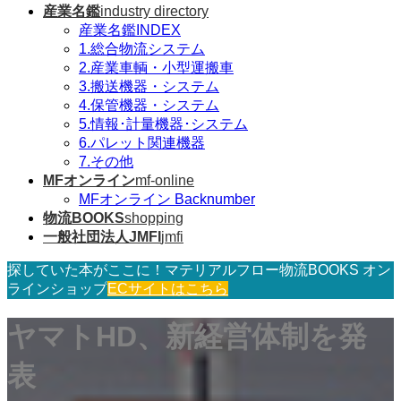
産業名鑑
industry directory
産業名鑑INDEX
1.総合物流システム
2.産業車輌・小型運搬車
3.搬送機器・システム
4.保管機器・システム
5.情報･計量機器･システム
6.パレット関連機器
7.その他
MFオンライン
mf-online
MFオンライン Backnumber
物流BOOKS
shopping
一般社団法人JMFI
jmfi
探していた本がここに！マテリアルフロー物流BOOKS オン
ラインショップ
ECサイトはこちら
ヤマトHD、新経営体制を発
表