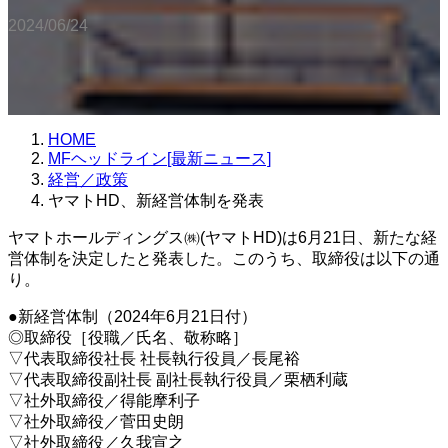
2024/06/24
HOME
MFヘッドライン[最新ニュース]
経営／政策
ヤマトHD、新経営体制を発表
ヤマトホールディングス㈱(ヤマトHD)は6月21日、新たな経
営体制を決定したと発表した。このうち、取締役は以下の通
り。
●新経営体制（2024年6月21日付）
◎取締役［役職／氏名、敬称略］
▽代表取締役社長 社長執行役員／長尾裕
▽代表取締役副社長 副社長執行役員／栗栖利蔵
▽社外取締役／得能摩利子
▽社外取締役／菅田史朗
▽社外取締役／久我宣之