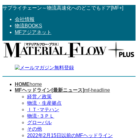
コ
ナ
サプライチェーン～物流高速化へのどこでもドア[MF+]
ン
ビ
会社情報
テ
ゲ
物流BOOKS
ン
ー
MFアジアネット
ツ
シ
へ
ョ
ス
ン
キ
に
ッ
移
プ
動
HOME
home
MFヘッドライン[最新ニュース]
mf-headline
経営／政策
物流・生産拠点
ＩＴ･マテハン
物流･３ＰＬ
グローバル
その他
2022年2月15日以前のMFヘッドライン