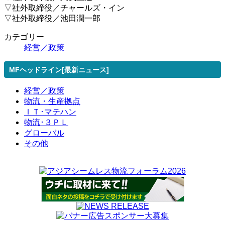
▽社外取締役／チャールズ・イン
▽社外取締役／池田潤一郎
カテゴリー
経営／政策
MFヘッドライン[最新ニュース]
経営／政策
物流・生産拠点
ＩＴ･マテハン
物流･３ＰＬ
グローバル
その他