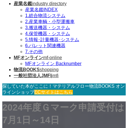
産業名鑑
industry directory
産業名鑑INDEX
1.総合物流システム
2.産業車輌・小型運搬車
3.搬送機器・システム
4.保管機器・システム
5.情報･計量機器･システム
6.パレット関連機器
7.その他
MFオンライン
mf-online
MFオンライン Backnumber
物流BOOKS
shopping
一般社団法人JMFI
jmfi
探していた本がここに！マテリアルフロー物流BOOKS オン
ラインショップ
ECサイトはこちら
2024年度Ｇマーク申請受付は
7月1日～14日