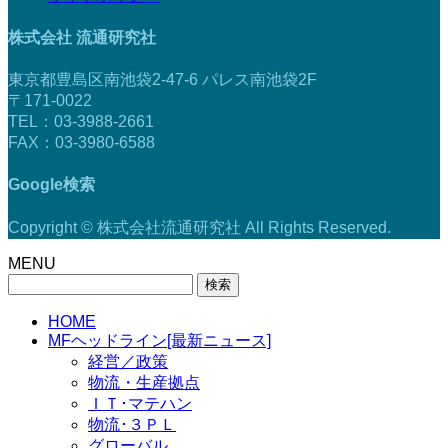
株式会社 流通研究社
東京都豊島区南池袋2-47-6 パレス南池袋2F
〒171-0022
TEL：03-3988-2661
FAX：03-3980-6588
Google検索
Copyright © 株式会社流通研究社 All Rights Reserved.
MENU
検
索:
HOME
MFヘッドライン[最新ニュース]
経営／政策
物流・生産拠点
ＩＴ･マテハン
物流･３ＰＬ
グローバル