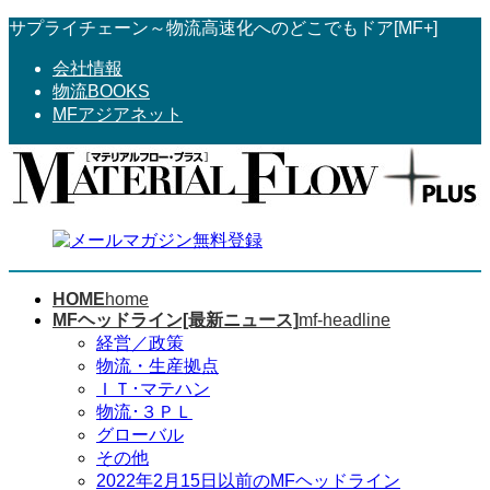
コ
ナ
サプライチェーン～物流高速化へのどこでもドア[MF+]
ン
ビ
会社情報
テ
ゲ
物流BOOKS
ン
ー
MFアジアネット
ツ
シ
へ
ョ
ス
ン
キ
に
ッ
移
プ
動
HOME
home
MFヘッドライン[最新ニュース]
mf-headline
経営／政策
物流・生産拠点
ＩＴ･マテハン
物流･３ＰＬ
グローバル
その他
2022年2月15日以前のMFヘッドライン