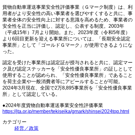
貨物自動車運送事業安全性評価事業（Ｇマーク制度）は、利
用者がより安全性の高い事業者を選びやすくすると共に、事
業者全体の安全性向上に対する意識を高めるため、事業者の
安全性を正当に評価し、認定し、公表する制度。2003年
（平成15年）7月より開始。また、2023年度（令和5年度）
より6回目更新を迎える事業所については、「長期安全認定
事業所」として「ゴールドＧマーク」が使用できるようにな
った。
認定を受けた事業所は認定証が授与されると共に、認定マー
ク及び認定ステッカーを「安全性優良事業所」の証しとして
使用することが認められ、「安全性優良事業所」であること
を荷主企業や一般消費者等にアピールすることが可能。
2024年3月現在、全国で2万8,895事業所を「安全性優良事業
所」として認定している。
●2024年度貨物自動車運送事業安全性評価事業
https://jta.or.jp/member/tekiseika/gmark/shinsei2024top.html
カテゴリー
経営／政策