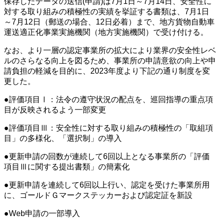
保存したデータの送信(申請)は7月1日～7月14日、安全性に
対する取り組みの積極性の実績を挙証する書類は、7月1日
～7月12日（郵送の場合、12日必着）まで、地方貨物自動車
運送適正化事業実施機関（地方実施機関）で受け付ける。
なお、より一層の認定事業所の拡大により業界の安全性レベ
ルのさらなる向上を図るため、事業所の申請意欲の向上や申
請負担の軽減を目的に、2023年度より下記の通り制度を変
更した。
●評価項目Ⅰ：法令の遵守状況の配点を、巡回指導の重点項
目が反映されるよう一部変更
●評価項目Ⅲ：安全性に対する取り組みの積極性の「取組項
目」の多様化、「選択制」の導入
●更新申請の回数が連続して6回以上となる事業所の「評価
項目Ⅲに関する提出書類」の簡素化
●更新申請を連続して6回以上行い、認定を受けた事業所用
に、ゴールドＧマークステッカーおよび認定証を新設
●Web申請の一部導入