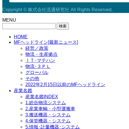
Copyright © 株式会社流通研究社 All Rights Reserved.
MENU
検
索:
HOME
MFヘッドライン[最新ニュース]
経営／政策
物流・生産拠点
ＩＴ･マテハン
物流･３ＰＬ
グローバル
その他
2022年2月15日以前のMFヘッドライン
産業名鑑
産業名鑑INDEX
1.総合物流システム
2.産業車輌・小型運搬車
3.搬送機器・システム
4.保管機器・システム
5.情報･計量機器･システム