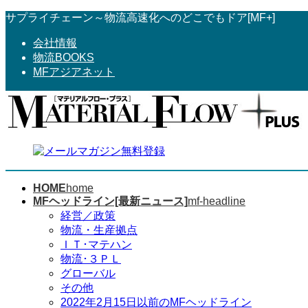
コ
ナ
サプライチェーン～物流高速化へのどこでもドア[MF+]
ン
ビ
会社情報
テ
ゲ
物流BOOKS
ン
ー
MFアジアネット
ツ
シ
へ
ョ
ス
ン
キ
に
ッ
移
プ
動
HOME
home
MFヘッドライン[最新ニュース]
mf-headline
経営／政策
物流・生産拠点
ＩＴ･マテハン
物流･３ＰＬ
グローバル
その他
2022年2月15日以前のMFヘッドライン