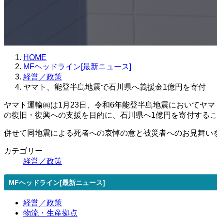
HOME
MFヘッドライン[最新ニュース]
経営／政策
ヤマト、能登半島地震で石川県へ義援金1億円を寄付
ヤマト運輸㈱は1月23日、令和6年能登半島地震においてヤ
の復旧・復興への支援を目的に、石川県へ1億円を寄付する
併せて同地震による死者への哀悼の意と被災者へのお見舞い
カテゴリー
経営／政策
MFヘッドライン[最新ニュース]
経営／政策
物流・生産拠点