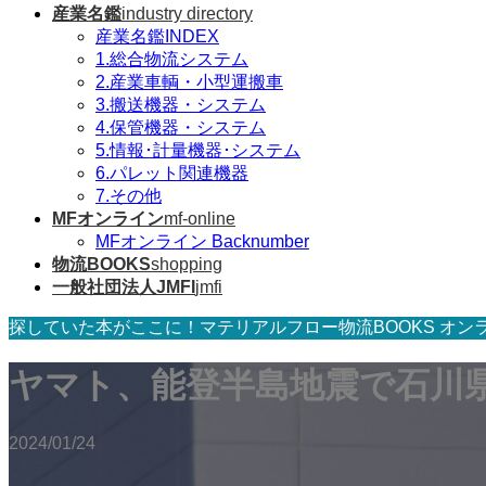
産業名鑑
industry directory
産業名鑑INDEX
1.総合物流システム
2.産業車輌・小型運搬車
3.搬送機器・システム
4.保管機器・システム
5.情報･計量機器･システム
6.パレット関連機器
7.その他
MFオンライン
mf-online
MFオンライン Backnumber
物流BOOKS
shopping
一般社団法人JMFI
jmfi
探していた本がここに！マテリアルフロー物流BOOKS オン
ヤマト、能登半島地震で石川
2024/01/24