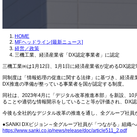
HOME
MFヘッドライン[最新ニュース]
経営／政策
三機工業、経済産業省「DX認定事業者」に認定
三機工業㈱は1月12日、1月1日に経済産業省が定めるDX認
同制度は「情報処理の促進に関する法律」に基づき、経済産
DX推進の準備が整っている事業者を国が認定する制度。
同社は、2023年4月に「デジタル改革推進本部」を新設、1
ることや適切な情報開示をしていること等が評価され、DX
今後も全社的なデジタル改革の推進を通し、全グループ社員
●SANKI DXビジョン～全グループ社員が「つながる」組織
https://www.sanki.co.jp/news/release/doc/article511_2.pdf