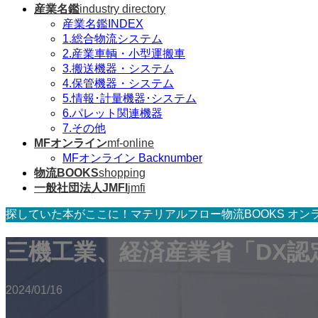
産業名鑑
industry directory
産業名鑑INDEX
1.総合物流システム
2.産業車輌・小型運搬車
3.搬送機器・システム
4.保管機器・システム
5.情報･計量機器･システム
6.パレット関連機器
7.その他
MFオンライン
mf-online
MFオンライン Backnumber
物流BOOKS
shopping
一般社団法人JMFI
jmfi
探していた本がここに！マテリアルフロー物流BOOKS オン
三機工業、経済産業省「DX認
2024/01/16