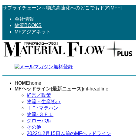
コ
ナ
サプライチェーン～物流高速化へのどこでもドア[MF+]
ン
ビ
会社情報
テ
ゲ
物流BOOKS
ン
ー
MFアジアネット
ツ
シ
へ
ョ
ス
ン
キ
に
ッ
移
プ
動
HOME
home
MFヘッドライン[最新ニュース]
mf-headline
経営／政策
物流・生産拠点
ＩＴ･マテハン
物流･３ＰＬ
グローバル
その他
2022年2月15日以前のMFヘッドライン