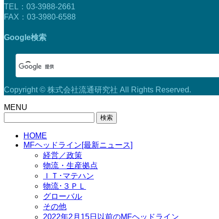
TEL：03-3988-2661
FAX：03-3980-6588
Google検索
Copyright © 株式会社流通研究社 All Rights Reserved.
MENU
検
索:
HOME
MFヘッドライン[最新ニュース]
経営／政策
物流・生産拠点
ＩＴ･マテハン
物流･３ＰＬ
グローバル
その他
2022年2月15日以前のMFヘッドライン