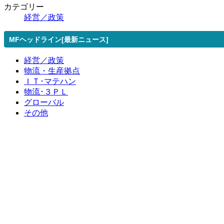
カテゴリー
経営／政策
MFヘッドライン[最新ニュース]
経営／政策
物流・生産拠点
ＩＴ･マテハン
物流･３ＰＬ
グローバル
その他