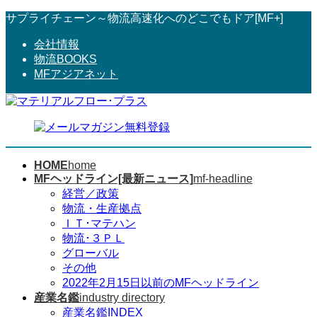
コ
ナ
サプライチェーン～物流高速化へのどこでもドア[MF+]
ン
ビ
会社情報
テ
ゲ
物流BOOKS
ン
ー
MFアジアネット
ツ
シ
へ
ョ
ス
ン
キ
に
ッ
移
プ
動
HOME
home
MFヘッドライン[最新ニュース]
mf-headline
経営／政策
物流・生産拠点
ＩＴ･マテハン
物流･３ＰＬ
グローバル
その他
2022年2月15日以前のMFヘッドライン
産業名鑑
industry directory
産業名鑑INDEX