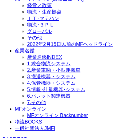
経営／政策
物流・生産拠点
ＩＴ･マテハン
物流･３ＰＬ
グローバル
その他
2022年2月15日以前のMFヘッドライン
産業名鑑
産業名鑑INDEX
1.総合物流システム
2.産業車輌・小型運搬車
3.搬送機器・システム
4.保管機器・システム
5.情報･計量機器･システム
6.パレット関連機器
7.その他
MFオンライン
MFオンライン Backnumber
物流BOOKS
一般社団法人JMFI