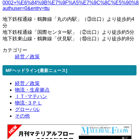
0002+%E6%84%9B%E7%9F%A5%E7%9C%8C%E5%90%8D%
authuser=0&entry=ttu
地下鉄桜通線・鶴舞線「丸の内駅」（③出口）より徒歩約4
分
地下鉄桜通線「国際センター駅」（②出口）より徒歩約5分
地下鉄東山線・鶴舞線「伏見駅」（⑩出口）より徒歩約8分
カテゴリー
経営／政策
MFヘッドライン[最新ニュース]
経営／政策
物流・生産拠点
ＩＴ･マテハン
物流･３ＰＬ
グローバル
その他