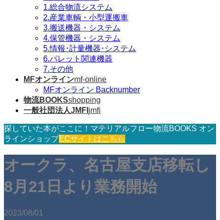
1.総合物流システム
2.産業車輌・小型運搬車
3.搬送機器・システム
4.保管機器・システム
5.情報･計量機器･システム
6.パレット関連機器
7.その他
MFオンライン
mf-online
MFオンライン Backnumber
物流BOOKS
shopping
一般社団法人JMFI
jmfi
探していた本がここに！マテリアルフロー物流BOOKS オン
ラインショップ
ECサイトはこちら
オークラ、名古屋支店移転し
8月21日より業務開始
2023/08/01