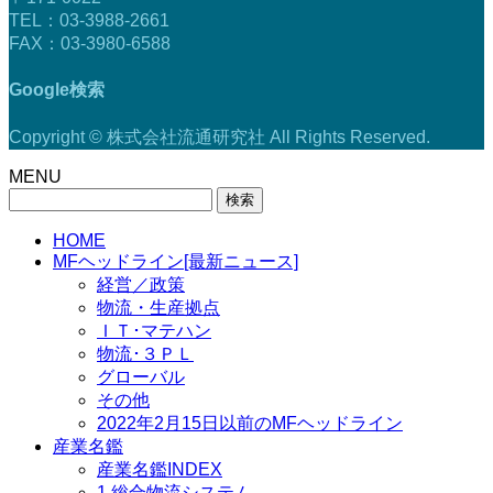
TEL：03-3988-2661
FAX：03-3980-6588
Google検索
Copyright © 株式会社流通研究社 All Rights Reserved.
MENU
検
索:
HOME
MFヘッドライン[最新ニュース]
経営／政策
物流・生産拠点
ＩＴ･マテハン
物流･３ＰＬ
グローバル
その他
2022年2月15日以前のMFヘッドライン
産業名鑑
産業名鑑INDEX
1.総合物流システム