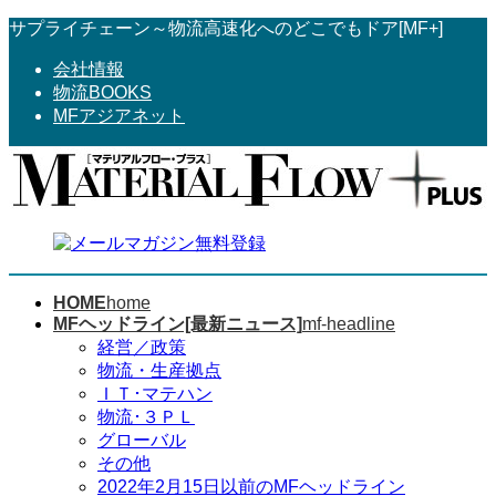
コ
ナ
サプライチェーン～物流高速化へのどこでもドア[MF+]
ン
ビ
会社情報
テ
ゲ
物流BOOKS
ン
ー
MFアジアネット
ツ
シ
へ
ョ
ス
ン
キ
に
ッ
移
プ
動
HOME
home
MFヘッドライン[最新ニュース]
mf-headline
経営／政策
物流・生産拠点
ＩＴ･マテハン
物流･３ＰＬ
グローバル
その他
2022年2月15日以前のMFヘッドライン