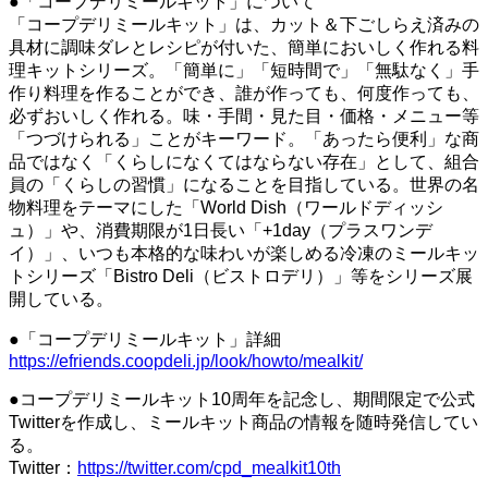
●「コープデリミールキット」について
「コープデリミールキット」は、カット＆下ごしらえ済みの
具材に調味ダレとレシピが付いた、簡単においしく作れる料
理キットシリーズ。「簡単に」「短時間で」「無駄なく」手
作り料理を作ることができ、誰が作っても、何度作っても、
必ずおいしく作れる。味・手間・見た目・価格・メニュー等
「つづけられる」ことがキーワード。「あったら便利」な商
品ではなく「くらしになくてはならない存在」として、組合
員の「くらしの習慣」になることを目指している。世界の名
物料理をテーマにした「World Dish（ワールドディッシ
ュ）」や、消費期限が1日長い「+1day（プラスワンデ
イ）」、いつも本格的な味わいが楽しめる冷凍のミールキッ
トシリーズ「Bistro Deli（ビストロデリ）」等をシリーズ展
開している。
●「コープデリミールキット」詳細
https://efriends.coopdeli.jp/look/howto/mealkit/
●コープデリミールキット10周年を記念し、期間限定で公式
Twitterを作成し、ミールキット商品の情報を随時発信してい
る。
Twitter：
https://twitter.com/cpd_mealkit10th