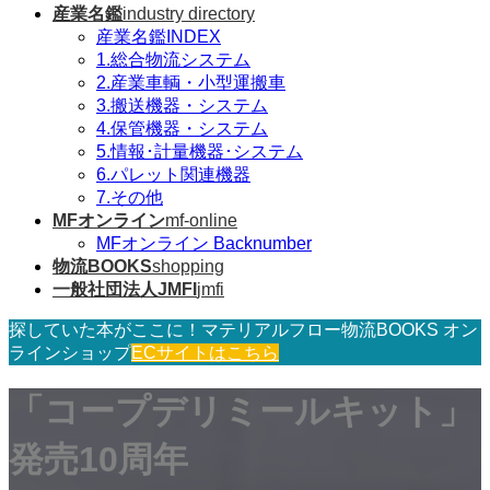
産業名鑑
industry directory
産業名鑑INDEX
1.総合物流システム
2.産業車輌・小型運搬車
3.搬送機器・システム
4.保管機器・システム
5.情報･計量機器･システム
6.パレット関連機器
7.その他
MFオンライン
mf-online
MFオンライン Backnumber
物流BOOKS
shopping
一般社団法人JMFI
jmfi
探していた本がここに！マテリアルフロー物流BOOKS オン
ラインショップ
ECサイトはこちら
「コープデリミールキット」
発売10周年