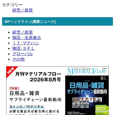
カテゴリー
経営／政策
MFヘッドライン[最新ニュース]
経営／政策
物流・生産拠点
ＩＴ･マテハン
物流･３ＰＬ
グローバル
その他