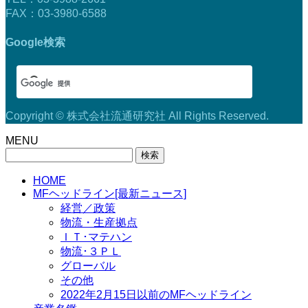
FAX：03-3980-6588
Google検索
Copyright © 株式会社流通研究社 All Rights Reserved.
MENU
検
索:
HOME
MFヘッドライン[最新ニュース]
経営／政策
物流・生産拠点
ＩＴ･マテハン
物流･３ＰＬ
グローバル
その他
2022年2月15日以前のMFヘッドライン