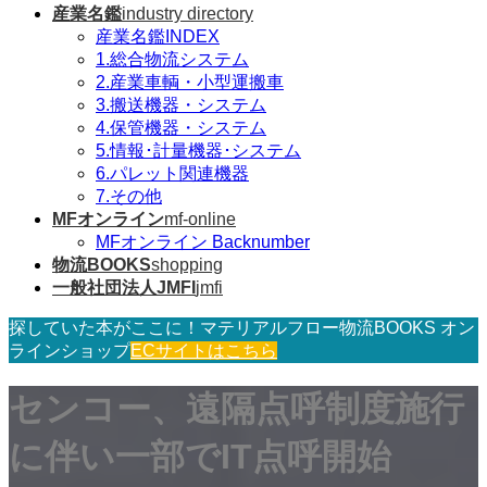
産業名鑑
industry directory
産業名鑑INDEX
1.総合物流システム
2.産業車輌・小型運搬車
3.搬送機器・システム
4.保管機器・システム
5.情報･計量機器･システム
6.パレット関連機器
7.その他
MFオンライン
mf-online
MFオンライン Backnumber
物流BOOKS
shopping
一般社団法人JMFI
jmfi
探していた本がここに！マテリアルフロー物流BOOKS オン
ラインショップ
ECサイトはこちら
センコー、遠隔点呼制度施行
に伴い一部でIT点呼開始