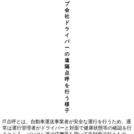
プ
会
社
ド
ラ
イ
バ
ー
の
遠
隔
点
呼
を
行
う
様
子
IT点呼とは、自動車運送事業者が安全な運行を行うため、通
常は運行管理者がドライバーと対面で健康状態等の確認を行