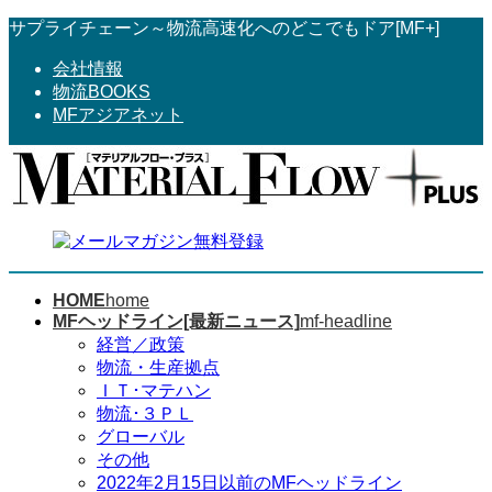
コ
ナ
サプライチェーン～物流高速化へのどこでもドア[MF+]
ン
ビ
会社情報
テ
ゲ
物流BOOKS
ン
ー
MFアジアネット
ツ
シ
へ
ョ
ス
ン
キ
に
ッ
移
プ
動
HOME
home
MFヘッドライン[最新ニュース]
mf-headline
経営／政策
物流・生産拠点
ＩＴ･マテハン
物流･３ＰＬ
グローバル
その他
2022年2月15日以前のMFヘッドライン