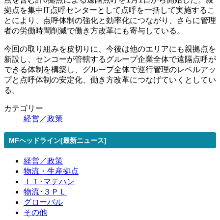
拠点を集中IT点呼センターとして点呼を一括して実施するこ
とにより、点呼体制の強化と効率化につながり、さらに管理
者の労働時間削減で働き方改革にも寄与している。
今回の取り組みを皮切りに、今後は他のエリアにも親拠点を
新設し、センコーが管轄するグループ企業全体で遠隔点呼が
できる体制を構築し、グループ全体で運行管理のレベルアッ
プと点呼体制の安定化、働き方改革につなげていくとしてい
る。
カテゴリー
経営／政策
MFヘッドライン[最新ニュース]
経営／政策
物流・生産拠点
ＩＴ･マテハン
物流･３ＰＬ
グローバル
その他