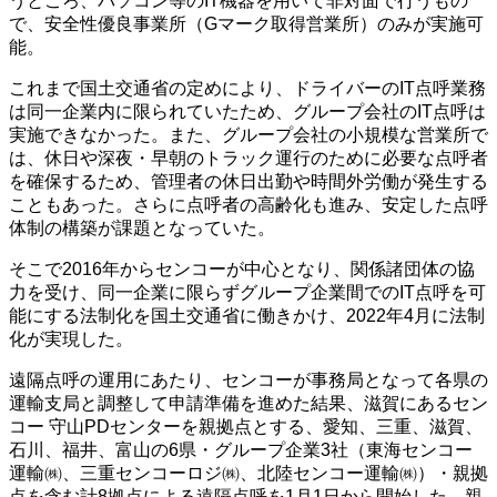
うところ、パソコン等のIT機器を用いて非対面で行うもの
で、安全性優良事業所（Gマーク取得営業所）のみが実施可
能。
これまで国土交通省の定めにより、ドライバーのIT点呼業務
は同一企業内に限られていたため、グループ会社のIT点呼は
実施できなかった。また、グループ会社の小規模な営業所で
は、休日や深夜・早朝のトラック運行のために必要な点呼者
を確保するため、管理者の休日出勤や時間外労働が発生する
こともあった。さらに点呼者の高齢化も進み、安定した点呼
体制の構築が課題となっていた。
そこで2016年からセンコーが中心となり、関係諸団体の協
力を受け、同一企業に限らずグループ企業間でのIT点呼を可
能にする法制化を国土交通省に働きかけ、2022年4月に法制
化が実現した。
遠隔点呼の運用にあたり、センコーが事務局となって各県の
運輸支局と調整して申請準備を進めた結果、滋賀にあるセン
コー 守山PDセンターを親拠点とする、愛知、三重、滋賀、
石川、福井、富山の6県・グループ企業3社（東海センコー
運輸㈱、三重センコーロジ㈱、北陸センコー運輸㈱）・親拠
点を含む計8拠点による遠隔点呼を1月1日から開始した。親