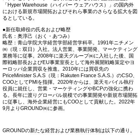
「Hyper Warehouse（ハイパー ウェアハウス）」の国内外
における新規市場開拓およびそれら事業のさらなる拡大を図
るとしている。
●新任取締役の氏名および略歴
氏名：奥淳己（おく・あつみ）
略歴：青山学院大学経営学部経営学科卒。1991年ニチメン
㈱（現：双日）入社。法人営業、事業開発、マーケティング
業務等に従事。2008年に楽天グループ㈱に入社した後、国
際戦略部長およびEU事業室長として海外展開戦略策定やヨ
ーロッパ企業買収を推進。2010年には買収先の
PriceMinister S.A.S（現：Rakuten France S.A.S.）のCSO、
COOとしてPMIを指揮。2020年からは、楽天モバイル執行
役員に就任し、営業・マーケティングやBCPの強化に携わ
る。長年に渡りグローバル規模での事業開発や新規市場開拓
に従事し、海外企業経営にもCOOとして貢献した。2022年
9月よりGROUND㈱に参画。
GROUNDの新たな経営および業務執行体制は以下の通り。