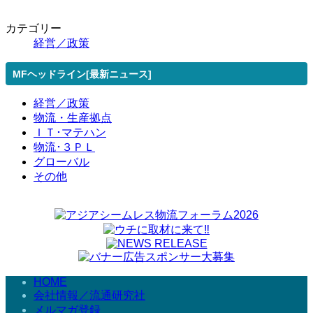
カテゴリー
経営／政策
MFヘッドライン[最新ニュース]
経営／政策
物流・生産拠点
ＩＴ･マテハン
物流･３ＰＬ
グローバル
その他
HOME
会社情報／流通研究社
メルマガ登録