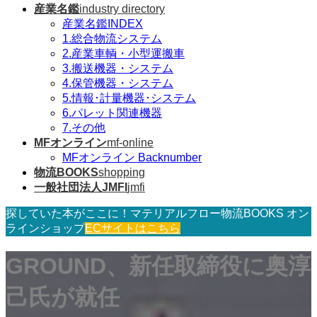
産業名鑑
industry directory
産業名鑑INDEX
1.総合物流システム
2.産業車輌・小型運搬車
3.搬送機器・システム
4.保管機器・システム
5.情報･計量機器･システム
6.パレット関連機器
7.その他
MFオンライン
mf-online
MFオンライン Backnumber
物流BOOKS
shopping
一般社団法人JMFI
jmfi
探していた本がここに！マテリアルフロー物流BOOKS オン
ラインショップ
ECサイトはこちら
GROUND、新任取締役に奥淳
己氏が就任