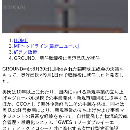
2022/09/01
HOME
MFヘッドライン[最新ニュース]
経営／政策
GROUND、新任取締役に奥淳己氏が就任
GROUND㈱は8月30日に開催された臨時株主総会の決議を
もって、奥淳己氏が9月1日付で取締役に就任したと発表し
た。
奥氏は10年以上にわたり、国内における新規事業の立ち上
げやグローバル規模での事業開発・新規市場開拓に従事する
ほか、COOとして海外企業経営にその手腕を発揮。同社は
奥 氏の経営参画により、新規事業の立ち上げおよび事業マ
ネジメントの豊富な経験をもって、自社開発した物流施設統
合管理・最適化システム「GWES（ジーダブルイーエ
ス）」とテクノロジーと共に進化する次世代型物流施設