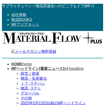
コ
ナ
サプライチェーン～物流高速化へのどこでもドア[MF+]
ン
ビ
会社情報
テ
ゲ
物流BOOKS
ン
ー
MFアジアネット
ツ
シ
へ
ョ
ス
ン
キ
に
ッ
移
プ
動
HOME
home
MFヘッドライン[最新ニュース]
mf-headline
経営／政策
物流・生産拠点
ＩＴ･マテハン
物流･３ＰＬ
グローバル
その他
2022年2月15日以前のMFヘッドライン