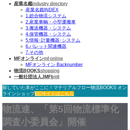
産業名鑑
industry directory
産業名鑑INDEX
1.総合物流システム
2.産業車輌・小型運搬車
3.搬送機器・システム
4.保管機器・システム
5.情報･計量機器･システム
6.パレット関連機器
7.その他
MFオンライン
mf-online
MFオンライン Backnumber
物流BOOKS
shopping
一般社団法人JMFI
jmfi
探していた本がここに！マテリアルフロー物流BOOKS オン
ラインショップ
ECサイトはこちら
物流連、「第5回物流標準化
調査小委員会」開催