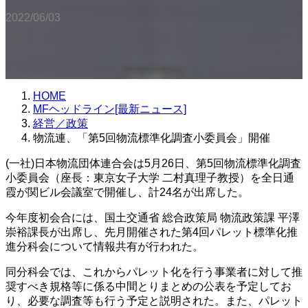
2022/06/03
HOME
MFヘッドライン[最新ニュース]
経営／政策
物流連、「第5回物流標準化調査小委員会」開催
(一社)日本物流団体連合会は5月26日、第5回物流標準化調査
小委員会（座長：東京女子大学 二村真理子教授）を全日通
霞が関ビル会議室で開催し、計24名が出席した。
今年度初会合には、国土交通省 総合政策局 物流政策課 平澤
崇裕課長が出席し、先月開催された第4回パレット標準化推
進分科会について情報共有が行われた。
同分科会では、これからパレット化を行う事業者に対して推
奨すべき規格等に係る中間とりまとめの公表を予定してお
り、必要な調査等も行う予定と説明された。また、パレット