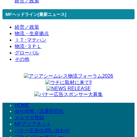
経営／政策
MFヘッドライン[最新ニュース]
経営／政策
物流・生産拠点
ＩＴ･マテハン
物流･３ＰＬ
グローバル
その他
HOME
会社情報／流通研究社
メルマガ登録
MFアジアネット
バナー広告/お問い合わせ
プライバシーポリシー