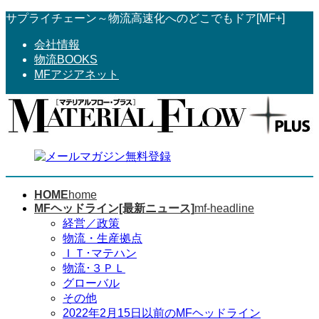
コ
ナ
サプライチェーン～物流高速化へのどこでもドア[MF+]
ン
ビ
会社情報
テ
ゲ
物流BOOKS
ン
ー
MFアジアネット
ツ
シ
へ
ョ
ス
ン
キ
に
ッ
移
プ
動
HOME
home
MFヘッドライン[最新ニュース]
mf-headline
経営／政策
物流・生産拠点
ＩＴ･マテハン
物流･３ＰＬ
グローバル
その他
2022年2月15日以前のMFヘッドライン