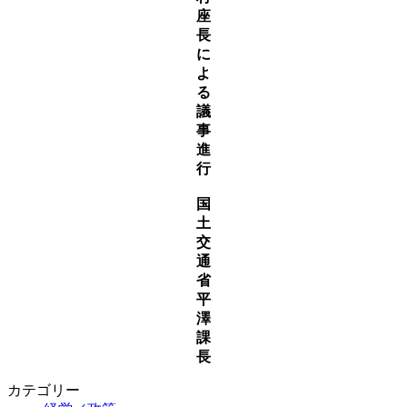
座
長
に
よ
る
議
事
進
行
国
土
交
通
省
平
澤
課
長
カテゴリー