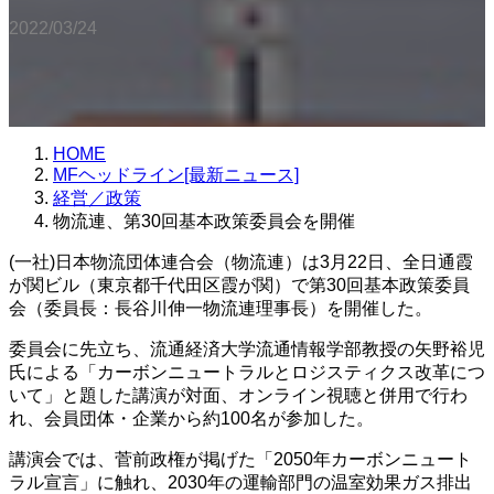
2022/03/24
HOME
MFヘッドライン[最新ニュース]
経営／政策
物流連、第30回基本政策委員会を開催
(一社)日本物流団体連合会（物流連）は3月22日、全日通霞
が関ビル（東京都千代田区霞が関）で第30回基本政策委員
会（委員長：長谷川伸一物流連理事長）を開催した。
委員会に先立ち、流通経済大学流通情報学部教授の矢野裕児
氏による「カーボンニュートラルとロジスティクス改革につ
いて」と題した講演が対面、オンライン視聴と併用で行わ
れ、会員団体・企業から約100名が参加した。
講演会では、菅前政権が掲げた「2050年カーボンニュート
ラル宣言」に触れ、2030年の運輸部門の温室効果ガス排出