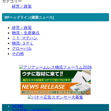
カテゴリー
経営／政策
MFヘッドライン[最新ニュース]
経営／政策
物流・生産拠点
ＩＴ･マテハン
物流･３ＰＬ
グローバル
その他
HOME
会社情報／流通研究社