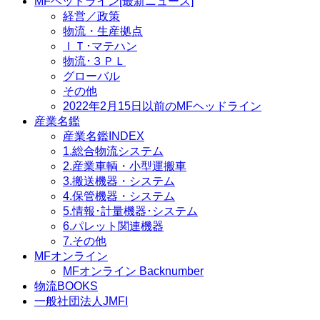
MFヘッドライン[最新ニュース]
経営／政策
物流・生産拠点
ＩＴ･マテハン
物流･３ＰＬ
グローバル
その他
2022年2月15日以前のMFヘッドライン
産業名鑑
産業名鑑INDEX
1.総合物流システム
2.産業車輌・小型運搬車
3.搬送機器・システム
4.保管機器・システム
5.情報･計量機器･システム
6.パレット関連機器
7.その他
MFオンライン
MFオンライン Backnumber
物流BOOKS
一般社団法人JMFI