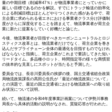
量の中期目標（削減率47％）が物流事業者にとっていかに
厳しい目標であるのかを解説。すでにトラック輸送の効率化
による削減目標はほとんどやりつくされた感がある中で、荷
主企業に求められる省エネにおける事業者クラス分け評価制
度がさらに深度化することを踏まえて、物流事業者が荷主企
業に新たに提案をしていく好機だと論じた。
今後、物流事業者が目指すべきカーボンニュートラルとロジ
スティクス改革とは、物流業者だけでなく、荷主企業を巻き
込んだサプライチェーン全体の最適化を目指すものでなけれ
ばならないと指摘し、荷主企業がこれまで要請してきた短い
リードタイム、多品種小ロット、時間指定等の様々な商慣習
の抜本的な見直しにスポットが当たると予測した。
委員会では、長谷川委員長の挨拶の後、国土交通省総合政策
局物流政策課長の髙田公生氏が「最近の物流政策について」
との演題で、最近の国土交通省における物流政策への取り組
み状況について説明。
続いて、物流連の令和4年度事業計画案について伊勢川事務
局長から具体的活動の説明がなされ、質疑応答が行われた。