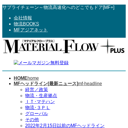
コ
ナ
サプライチェーン～物流高速化へのどこでもドア[MF+]
ン
ビ
会社情報
テ
ゲ
物流BOOKS
ン
ー
MFアジアネット
ツ
シ
へ
ョ
ス
ン
キ
に
ッ
移
プ
動
HOME
home
MFヘッドライン[最新ニュース]
mf-headline
経営／政策
物流・生産拠点
ＩＴ･マテハン
物流･３ＰＬ
グローバル
その他
2022年2月15日以前のMFヘッドライン