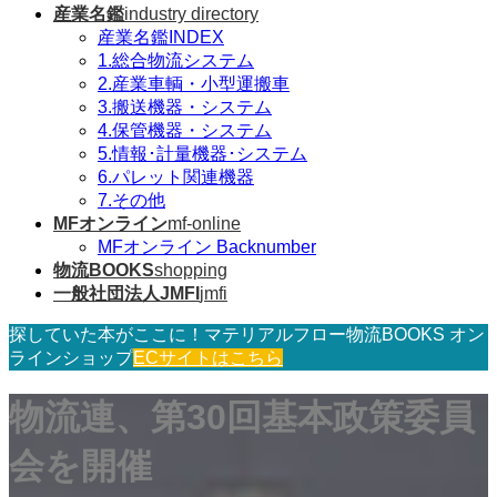
産業名鑑
industry directory
産業名鑑INDEX
1.総合物流システム
2.産業車輌・小型運搬車
3.搬送機器・システム
4.保管機器・システム
5.情報･計量機器･システム
6.パレット関連機器
7.その他
MFオンライン
mf-online
MFオンライン Backnumber
物流BOOKS
shopping
一般社団法人JMFI
jmfi
探していた本がここに！マテリアルフロー物流BOOKS オン
ラインショップ
ECサイトはこちら
物流連、第30回基本政策委員
会を開催