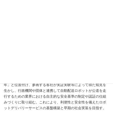
川崎重工業(株)、(株)ZMP、TIS(株)、(株)ティアフォー、日本郵便
(株)、パナソニック(株)、本田技研工業(株)および楽天グループ(株)
の8社は2月18日、自動配送ロボットを活用した配送サービスの普
及による人々の生活の利便性向上を目的に、(一社)ロボットデリバ
リー協会を発足した。
昨今の宅配便の取扱個数の増加に伴う、配送の担い手不足等の物
流における社会課題を解決し、生活の利便性を向上させる手段と
して、自動配送ロボットの活用が期待されており、政府において
も民間主導によるロボットデリバリーサービスの社会実装を後押
しすべく、低速・小型の自動配送ロボットが公道を走る場合のル
ールを新たに定める動きがみられている。
こうした状況を受け、同協会は2022年を「ロボットデリバリー元
年」と位置付け、参画する各社が実証実験等によって得た知見を
生かし、行政機関や団体と連携して自動配送ロボットが公道を走
行するための業界における自主的な安全基準の制定や認証の仕組
みづくりに取り組む。これにより、利便性と安全性を備えたロボ
ットデリバリーサービスの基盤構築と早期の社会実装を目指す。