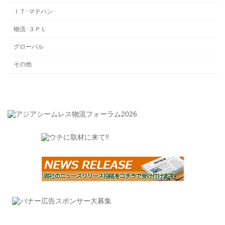
ＩＴ･マテハン
物流･３ＰＬ
グローバル
その他