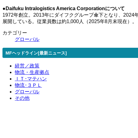
●Daifuku Intralogistics America Corporationについて
1972年創立。2013年にダイフクグループ傘下となり、2
展開している。従業員数は約1,000人（2025年8月末現在）。
カテゴリー
グローバル
MFヘッドライン[最新ニュース]
経営／政策
物流・生産拠点
ＩＴ･マテハン
物流･３ＰＬ
グローバル
その他