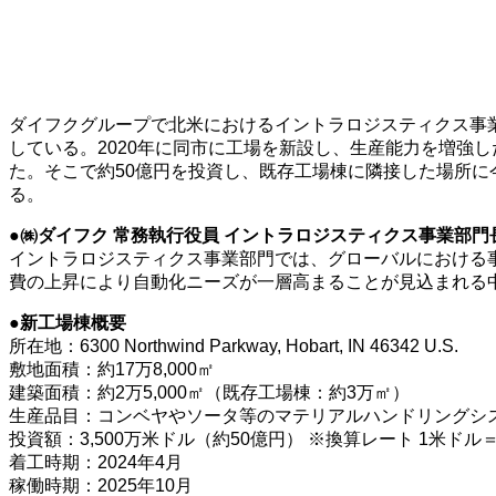
ダイフクグループで北米におけるイントラロジスティクス事
している。2020年に同市に工場を新設し、生産能力を増強
た。そこで約50億円を投資し、既存工場棟に隣接した場所
る。
●㈱ダイフク 常務執行役員 イントラロジスティクス事業部
イントラロジスティクス事業部門では、グローバルにおける
費の上昇により自動化ニーズが一層高まることが見込まれる
●新工場棟概要
所在地：6300 Northwind Parkway, Hobart, IN 46342 U.S.
敷地面積：約17万8,000㎡
建築面積：約2万5,000㎡（既存工場棟：約3万㎡）
生産品目：コンベヤやソータ等のマテリアルハンドリングシ
投資額：3,500万米ドル（約50億円） ※換算レート 1米ドル＝
着工時期：2024年4月
稼働時期：2025年10月