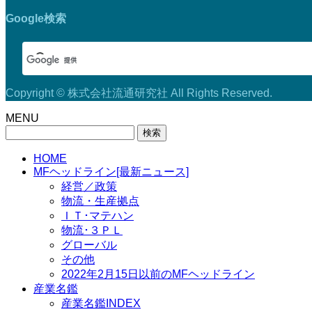
Google検索
Copyright © 株式会社流通研究社 All Rights Reserved.
MENU
検
索:
HOME
MFヘッドライン[最新ニュース]
経営／政策
物流・生産拠点
ＩＴ･マテハン
物流･３ＰＬ
グローバル
その他
2022年2月15日以前のMFヘッドライン
産業名鑑
産業名鑑INDEX