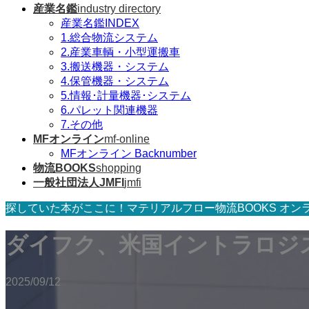
産業名鑑
industry directory
産業名鑑INDEX
1.総合物流システム
2.産業車輌・小型運搬車
3.搬送機器・システム
4.保管機器・システム
5.情報･計量機器･システム
6.パレット関連機器
7.その他
MFオンライン
mf-online
MFオンライン Backnumber
物流BOOKS
shopping
一般社団法人JMFI
jmfi
探していた本がここに！マテリアルフロー物流BOOKS オン
ダイフク、米国イントラロジ
2025/09/12