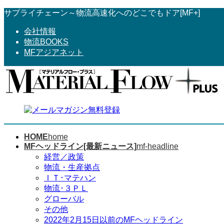
コ
ナ
サプライチェーン～物流高速化へのどこでもドア[MF+]
ン
ビ
会社情報
テ
ゲ
物流BOOKS
ン
ー
MFアジアネット
ツ
シ
へ
ョ
ス
ン
キ
に
ッ
移
プ
動
HOME
home
MFヘッドライン[最新ニュース]
mf-headline
経営／政策
物流・生産拠点
ＩＴ･マテハン
物流･３ＰＬ
グローバル
その他
2022年2月15日以前のMFヘッドライン