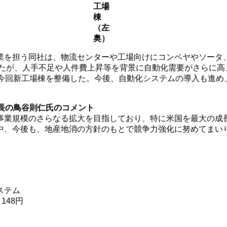
工場
棟
（左
奥）
業を担う同社は、物流センターや工場向けにコンベヤやソータ
したが、人手不足や人件費上昇等を背景に自動化需要がさらに
に今回新工場棟を整備した。今後、自動化システムの導入も進め
門長の鳥谷則仁氏のコメント
事業規模のさらなる拡大を目指しており、特に米国を最大の成
中、今後も、地産地消の方針のもとで競争力強化に努めてまい
ステム
148円