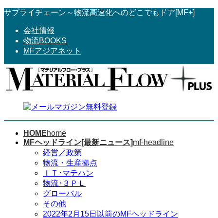
コ
ナ
サプライチェーン～物流高速化へのどこでもドア[MF+]
ン
ビ
会社情報
テ
ゲ
物流BOOKS
ン
ー
MFアジアネット
ツ
シ
へ
ョ
ス
ン
キ
に
ッ
移
プ
動
HOME
home
MFヘッドライン[最新ニュース]
mf-headline
経営／政策
物流・生産拠点
ＩＴ･マテハン
物流･３ＰＬ
グローバル
その他
2022年2月15日以前のMFヘッドライン