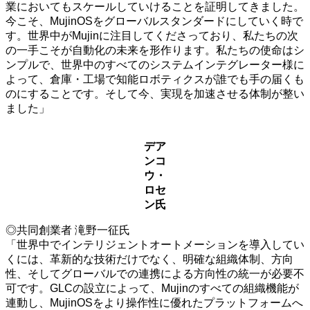
業においてもスケールしていけることを証明してきました。
今こそ、MujinOSをグローバルスタンダードにしていく時で
す。世界中がMujinに注目してくださっており、私たちの次
の一手こそが自動化の未来を形作ります。私たちの使命はシ
ンプルで、世界中のすべてのシステムインテグレーター様に
よって、倉庫・工場で知能ロボティクスが誰でも手の届くも
のにすることです。そして今、実現を加速させる体制が整い
ました」
デア
ンコ
ウ・
ロセ
ン氏
◎共同創業者 滝野一征氏
「世界中でインテリジェントオートメーションを導入してい
くには、革新的な技術だけでなく、明確な組織体制、方向
性、そしてグローバルでの連携による方向性の統一が必要不
可です。GLCの設立によって、Mujinのすべての組織機能が
連動し、MujinOSをより操作性に優れたプラットフォームへ