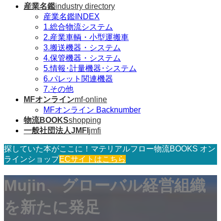
産業名鑑
industry directory
産業名鑑INDEX
1.総合物流システム
2.産業車輌・小型運搬車
3.搬送機器・システム
4.保管機器・システム
5.情報･計量機器･システム
6.パレット関連機器
7.その他
MFオンライン
mf-online
MFオンライン Backnumber
物流BOOKS
shopping
一般社団法人JMFI
jmfi
探していた本がここに！マテリアルフロー物流BOOKS オン
ラインショップ
ECサイトはこちら
Mujin、グローバル経営組織
を新たに発足