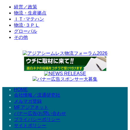
経営／政策
物流・生産拠点
ＩＴ･マテハン
物流･３ＰＬ
グローバル
その他
HOME
会社情報／流通研究社
メルマガ登録
MFアジアネット
バナー広告/お問い合わせ
プライバシーポリシー
サイトポリシー