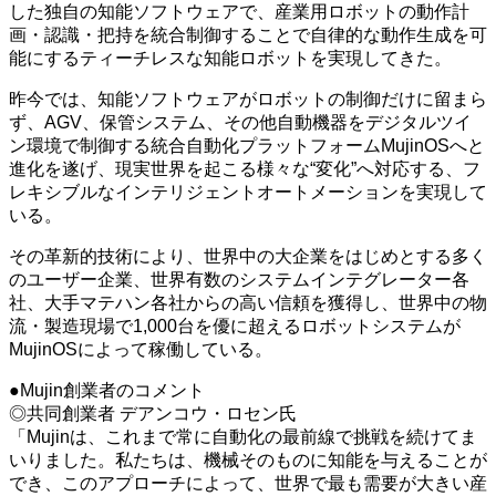
した独自の知能ソフトウェアで、産業用ロボットの動作計
画・認識・把持を統合制御することで自律的な動作生成を可
能にするティーチレスな知能ロボットを実現してきた。
昨今では、知能ソフトウェアがロボットの制御だけに留まら
ず、AGV、保管システム、その他自動機器をデジタルツイ
ン環境で制御する統合自動化プラットフォームMujinOSへと
進化を遂げ、現実世界を起こる様々な“変化”へ対応する、フ
レキシブルなインテリジェントオートメーションを実現して
いる。
その革新的技術により、世界中の大企業をはじめとする多く
のユーザー企業、世界有数のシステムインテグレーター各
社、大手マテハン各社からの高い信頼を獲得し、世界中の物
流・製造現場で1,000台を優に超えるロボットシステムが
MujinOSによって稼働している。
●Mujin創業者のコメント
◎共同創業者 デアンコウ・ロセン氏
「Mujinは、これまで常に自動化の最前線で挑戦を続けてま
いりました。私たちは、機械そのものに知能を与えることが
でき、このアプローチによって、世界で最も需要が大きい産