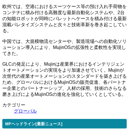
欧州では、空港におけるスーツケース等の預け入れ手荷物を
コンテナに積み付ける高難度な最新自動化システムや、2台
の知能ロボットが同時にパレットへケースを積み付ける最新
混載パレタイズシステムと次々と技術革新を巻き起こしてい
る。
中国では、大規模物流センターや、製造現場への自動化ソリ
ューション導入により、MujinOSの拡張性と柔軟性を実現し
てきた。
GLCの発足により、Mujinは産業界におけるインテリジェン
トオートメーションの実現をより加速させていく。Mujinが
次世代の産業オートメーションのスタンダードを築き上げる
ため、グローバルにおけるMujinOSの販売促進、各パートナ
ー企業とのパートナーシップ、人材の採用、技術のさらなる
磨き上げによるMujinOSの進化を強化していくとしている。
カテゴリー
グローバル
MFヘッドライン[最新ニュース]