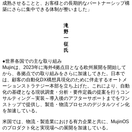
成熟させることと、お客様との長期的なパートナーシップ構
築にさらに集中できる体制が整いました」
滝
野
一
征
氏
●世界各国での主な取り組み
Mujinは、2023年に海外4拠点目となる欧州展開を開始して
から、各拠点での取り組みをさらに加速してきた。日本で
は、顧客の自動化DX構想具現化のために伴走するオートメ
ーションストラテジー本部を立ち上げた。これにより、自動
化の基礎となる現状調査・分析・要件定義の提案を行うコン
サルティング～実装～導入後のアフターサポートまでをワン
ストップで提供し、製造・物流プロセスのデジタルツイン化
を加速している。
米国では、物流・製造業における有力企業と共に、MujinOS
のプロダクト化と実現場への展開を加速している。