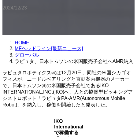
2024/12/23
HOME
MFヘッドライン[最新ニュース]
グローバル
ラピュタ、日本トムソンの米国販売子会社へAMR納入
ラピュタロボティクス㈱は12月20日、同社の米国シカゴオ
フィスが、ニードルベアリングと直動案内機器のメーカー
で、日本トムソン㈱の米国販売子会社であるIKO
INTERNATIONAL,INC.(IKO)へ、人との協働型ピッキングア
シストロボット「ラピュタPA-AMR(Autonomous Mobile
Robot)」を納入し、稼働を開始したと発表した。
IKO
International
で稼働する