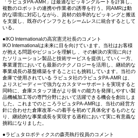
「ラピュタPA-AMR」は最適なピッキングルートを計算し、
複数のロボットの連携や作業者の誘導を行う。同AMRは動
的な環境に対応しながら、資材の効率的なピッキングと搬送
を支援し、既存のインフラともシームレスに統合するとして
いる。
●IKO Internationalの高宮憲児社長のコメント
IKO Internationalは未来に目を向けています。当社はお客様
が抱える問題やビジョンを理解し 、その解決の実現に向け
たソリューション製品と技術サービスを提供していく一方、
事業運営においても最新のテクノロジーを活用し、継続的な
事業成長の基盤構築をすることにも挑戦しています。当社の
倉庫で使用されている ラピュタ社のラピュタPA-AMR は、
よりスピーディーで強力なカスタマーサポートを実現すると
同時に、倉庫スタッフ達がより個々の能力を発揮しやすい製
品機械加工等の専門分野において活躍できる機会を創出しま
した。これまでのところラピュタPA-AMRは、当社の経営方
針に合わせた倉庫改革への着手を初めて具体化するものとな
り、継続的な事業成長を実現する過程において実に有意義な
挑戦になりました。
●ラピュタロボティクスの森亮執行役員のコメント