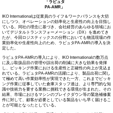
「ラピュタ
PA-AMR」
IKO Internationalは従業員のライフ＆ワークバランスを大切
にしつつ、オペレーションの効率化と生産性の向上を目指し
ている。同社の理念に基づき、会社経営のあらゆる領域にお
いてデジタルトランスフォーメーション（DX）を進めてき
たが、今回ロジスティックスの分野においても物流現場の作
業効率化や生産性向上のため、ラピュタPA-AMRの導入を決
定した。
ラピュタPA-AMRの導入により、IKO Internationalの数万点
に及ぶ取扱品目の管理や誤出荷の削減に大きな効果を発揮
し、ピッキング作業における生産性と正確性の向上が見込ま
れている。ラピュタPA-AMRの活躍により、製品出荷に関し
て極めて高い作業効率性が実現できた一方、これまでピッキ
ング作業に従事していた倉庫スタッフ達は、より専門的な知
識や技術力を要する業務に挑戦できる環境が生まれた。その
結果、市場におけるマシンのブレイクダウン等の緊急補修案
件に対して、顧客が必要としている製品をいち早く届けるこ
とが可能となったとしている。