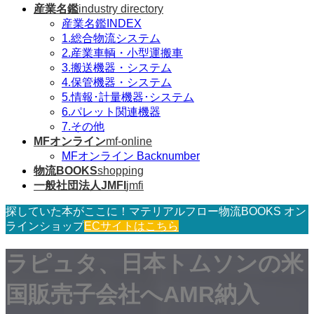
産業名鑑
industry directory
産業名鑑INDEX
1.総合物流システム
2.産業車輌・小型運搬車
3.搬送機器・システム
4.保管機器・システム
5.情報･計量機器･システム
6.パレット関連機器
7.その他
MFオンライン
mf-online
MFオンライン Backnumber
物流BOOKS
shopping
一般社団法人JMFI
jmfi
探していた本がここに！マテリアルフロー物流BOOKS オン
ラインショップ
ECサイトはこちら
ラピュタ、日本トムソンの米
国販売子会社へAMR納入