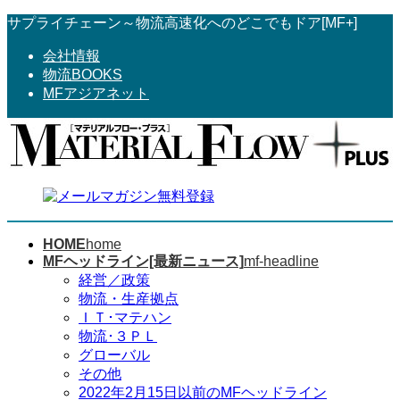
コ
ナ
サプライチェーン～物流高速化へのどこでもドア[MF+]
ン
ビ
会社情報
テ
ゲ
物流BOOKS
ン
ー
MFアジアネット
ツ
シ
へ
ョ
ス
ン
キ
に
ッ
移
プ
動
HOME
home
MFヘッドライン[最新ニュース]
mf-headline
経営／政策
物流・生産拠点
ＩＴ･マテハン
物流･３ＰＬ
グローバル
その他
2022年2月15日以前のMFヘッドライン