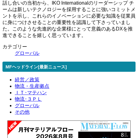
話し合いの当初から、IKO Internationalのリーダーシップ チ
ームは新しいテクノロジーを採用することに強いコミットメ
ントを示し、これらのイノベーションに必要な知識を従業員
に身につけさせることの重要性を認識して下さっていまし
た。このような先進的な企業様にとって意義のあるDXを推
進できることを嬉しく思っています。
カテゴリー
グローバル
MFヘッドライン[最新ニュース]
経営／政策
物流・生産拠点
ＩＴ･マテハン
物流･３ＰＬ
グローバル
その他