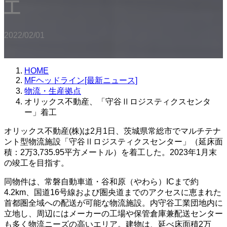
工
2022/02/01
HOME
MFヘッドライン[最新ニュース]
物流・生産拠点
オリックス不動産、「守谷Ⅱロジスティクスセンタ
ー」着工
オリックス不動産(株)は2月1日、茨城県常総市でマルチテナ
ント型物流施設「守谷Ⅱロジスティクスセンター」（延床面
積：2万3,735.95平方メートル）を着工した。2023年1月末
の竣工を目指す。
同物件は、常磐自動車道・谷和原（やわら）ICまで約
4.2km、国道16号線および圏央道までのアクセスに恵まれた
首都圏全域への配送が可能な物流施設。内守谷工業団地内に
立地し、周辺にはメーカーの工場や保管倉庫兼配送センター
も多く物流ニーズの高いエリア。建物は、延べ床面積2万