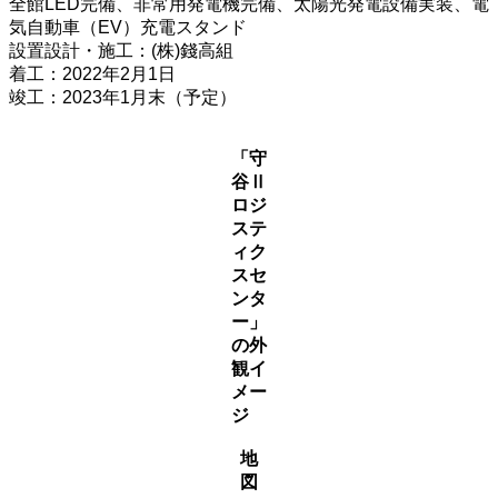
全館LED完備、非常用発電機完備、太陽光発電設備実装、電
気自動車（EV）充電スタンド
設置設計・施工：(株)錢高組
着工：2022年2月1日
竣工：2023年1月末（予定）
「守
谷Ⅱ
ロジ
ステ
ィク
スセ
ンタ
ー」
の外
観イ
メー
ジ
地
図