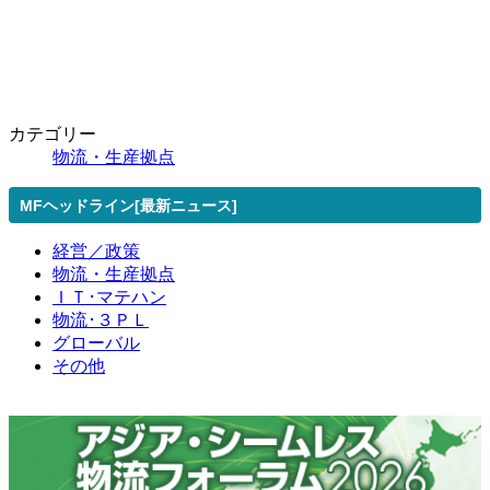
カテゴリー
物流・生産拠点
MFヘッドライン[最新ニュース]
経営／政策
物流・生産拠点
ＩＴ･マテハン
物流･３ＰＬ
グローバル
その他