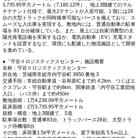
3,735.95平方メートル（7,180.12坪）、地上3階建てのマル
チテナント仕様で、最大2テナントが入居可能。1 階には28
台の大型トラックが同時接車可能なバースを備えており、ス
ムーズな入出庫を実現する。敷地内には、普通自動車の駐車
場を 83 台分確保している。また、屋上には自家消費型の太
陽光発電設備を実装するほか、電気自動車（EV）充電スタ
ンドを設置するなど、環境にも配慮した物流施設として開発
を進めている。
●「守谷Ⅱロジスティクスセンター」施設概要
名称：守谷Ⅱロジスティクスセンター
所在地：茨城県常総市内守谷町 3950 番地 3
交通手段：常総自動車道・谷和原ICまで約 4.2km、つくばエ
クスプレス・守谷駅まで約8km、関東鉄道「内守谷工業団地
入口」（バス停）まで約450m
敷地面積：1万4,236.09平方メートル
延床面積：2万3,735.95平方メートル
規模・構造：地上3階建て、S造
駐車場台数：普通車83台、トラックバース28台、大型トラ
ック待機場8台
その他：床荷重1.5t/平方メートル、梁下有効高 5.5ｍ以上、