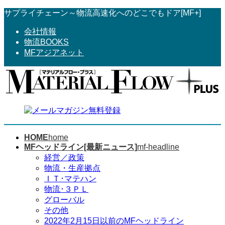
コ
ナ
サプライチェーン～物流高速化へのどこでもドア[MF+]
ン
ビ
会社情報
テ
ゲ
物流BOOKS
ン
ー
MFアジアネット
ツ
シ
へ
ョ
ス
ン
キ
に
ッ
移
プ
動
HOME
home
MFヘッドライン[最新ニュース]
mf-headline
経営／政策
物流・生産拠点
ＩＴ･マテハン
物流･３ＰＬ
グローバル
その他
2022年2月15日以前のMFヘッドライン