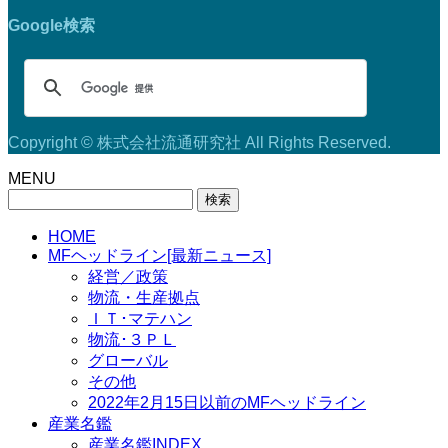
Google検索
Copyright © 株式会社流通研究社 All Rights Reserved.
MENU
検
索:
HOME
MFヘッドライン[最新ニュース]
経営／政策
物流・生産拠点
ＩＴ･マテハン
物流･３ＰＬ
グローバル
その他
2022年2月15日以前のMFヘッドライン
産業名鑑
産業名鑑INDEX