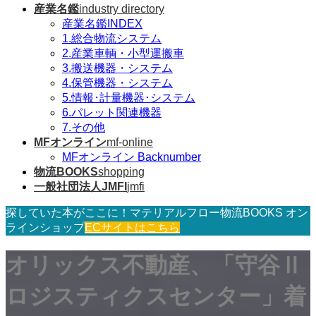
産業名鑑
industry directory
産業名鑑INDEX
1.総合物流システム
2.産業車輌・小型運搬車
3.搬送機器・システム
4.保管機器・システム
5.情報･計量機器･システム
6.パレット関連機器
7.その他
MFオンライン
mf-online
MFオンライン Backnumber
物流BOOKS
shopping
一般社団法人JMFI
jmfi
探していた本がここに！マテリアルフロー物流BOOKS オン
ラインショップ
ECサイトはこちら
オリックス不動産、「守谷Ⅱ
ロジスティクスセンター」着