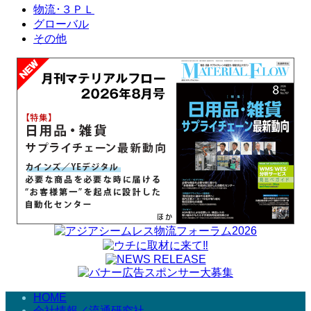
物流･３ＰＬ
グローバル
その他
HOME
会社情報／流通研究社