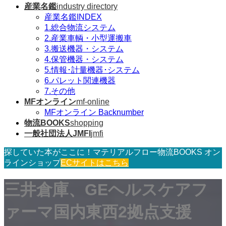
産業名鑑
industry directory
産業名鑑INDEX
1.総合物流システム
2.産業車輌・小型運搬車
3.搬送機器・システム
4.保管機器・システム
5.情報･計量機器･システム
6.パレット関連機器
7.その他
MFオンライン
mf-online
MFオンライン Backnumber
物流BOOKS
shopping
一般社団法人JMFI
jmfi
探していた本がここに！マテリアルフロー物流BOOKS オン
ラインショップ
ECサイトはこちら
三井倉庫、GEヘルスケアフ
ァーマ国内東西2拠点支援