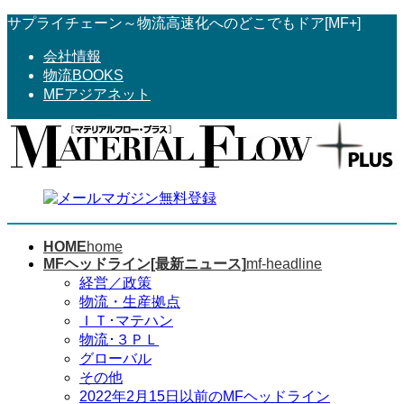
コ
ナ
サプライチェーン～物流高速化へのどこでもドア[MF+]
ン
ビ
会社情報
テ
ゲ
物流BOOKS
ン
ー
MFアジアネット
ツ
シ
へ
ョ
ス
ン
キ
に
ッ
移
プ
動
HOME
home
MFヘッドライン[最新ニュース]
mf-headline
経営／政策
物流・生産拠点
ＩＴ･マテハン
物流･３ＰＬ
グローバル
その他
2022年2月15日以前のMFヘッドライン