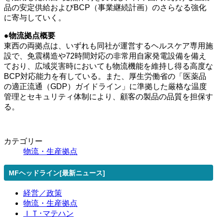
品の安定供給およびBCP（事業継続計画）のさらなる強化
に寄与していく。
●物流拠点概要
東西の両拠点は、いずれも同社が運営するヘルスケア専用施
設で、免震構造や72時間対応の非常用自家発電設備を備え
ており、広域災害時においても物流機能を維持し得る高度な
BCP対応能力を有している。また、厚生労働省の「医薬品
の適正流通（GDP）ガイドライン」に準拠した厳格な温度
管理とセキュリティ体制により、顧客の製品の品質を担保す
る。
カテゴリー
物流・生産拠点
MFヘッドライン[最新ニュース]
経営／政策
物流・生産拠点
ＩＴ･マテハン