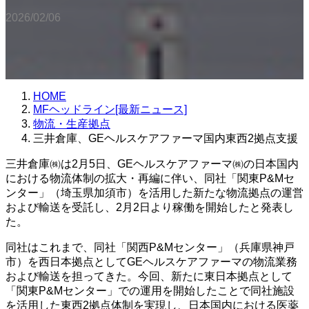
2026/02/06
HOME
MFヘッドライン[最新ニュース]
物流・生産拠点
三井倉庫、GEヘルスケアファーマ国内東西2拠点支援
三井倉庫㈱は2月5日、GEヘルスケアファーマ㈱の日本国内
における物流体制の拡大・再編に伴い、同社「関東P&Mセ
ンター」（埼玉県加須市）を活用した新たな物流拠点の運営
および輸送を受託し、2月2日より稼働を開始したと発表し
た。
同社はこれまで、同社「関西P&Mセンター」（兵庫県神戸
市）を西日本拠点としてGEヘルスケアファーマの物流業務
および輸送を担ってきた。今回、新たに東日本拠点として
「関東P&Mセンター」での運用を開始したことで同社施設
を活用した東西2拠点体制を実現し、日本国内における医薬