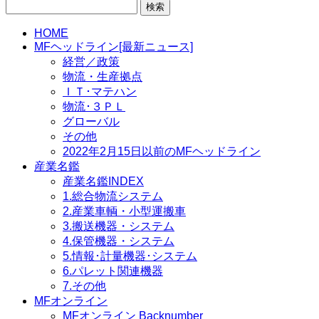
検
索:
HOME
MFヘッドライン[最新ニュース]
経営／政策
物流・生産拠点
ＩＴ･マテハン
物流･３ＰＬ
グローバル
その他
2022年2月15日以前のMFヘッドライン
産業名鑑
産業名鑑INDEX
1.総合物流システム
2.産業車輌・小型運搬車
3.搬送機器・システム
4.保管機器・システム
5.情報･計量機器･システム
6.パレット関連機器
7.その他
MFオンライン
MFオンライン Backnumber