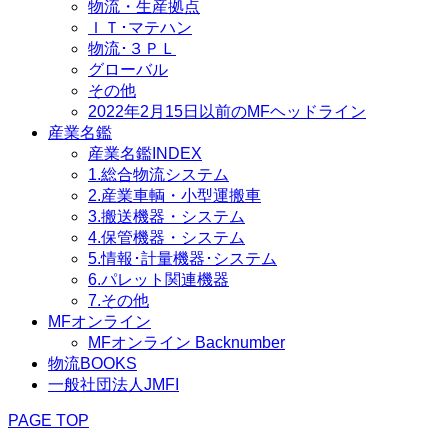
物流・生産拠点
ＩＴ･マテハン
物流･３ＰＬ
グローバル
その他
2022年2月15日以前のMFヘッドライン
産業名鑑
産業名鑑INDEX
1.総合物流システム
2.産業車輌・小型運搬車
3.搬送機器・システム
4.保管機器・システム
5.情報･計量機器･システム
6.パレット関連機器
7.その他
MFオンライン
MFオンライン Backnumber
物流BOOKS
一般社団法人JMFI
PAGE TOP