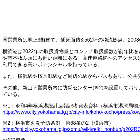
同営業所は地上3階建て、延床面積3,562坪の物流拠点。20
横浜港は2022年の取扱貨物量とコンテナ取扱個数が前年比
や南本牧ふ頭にも近い距離にある。高速道路網へのアクセス
利用できる高いポテンシャルを持っている。
また、横浜駅や桜木町駅など周辺の駅からバスもあり、公共
その他、新山下営業所内に防災センター(※2)を設置しており
ている。
※1：令和4年横浜港統計速報記者発表資料（横浜市港湾局物
https://www.city.yokohama.lg.jp/city-info/koho-kocho/press
※2：横浜市火災予防条例 第68条の2（横浜市）
https://cgi.city.yokohama.lg.jp/somu/reiki/reiki_honbun/g202