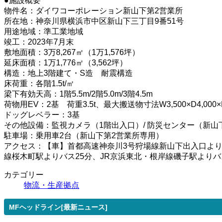
●施設概要
物件名：ダイワコーポレーション新山下第2営業所
所在地：神奈川県横浜市中区新山下三丁目9番51号
用途地域：準工業地域
竣工：2023年7月末
敷地面積：3万8,267㎡（1万1,576坪）
延床面積：1万1,776㎡（3,562坪）
構造：地上3階建て・S造 耐震構造
床荷重：各階1.5t/㎡
梁下有効天高：1階5.5m/2階5.0m/3階4.5m
荷物用EV：2基 荷重3.5t、最大搬送物寸法W3,500×D4,000×H
ドッグレベラー：3基
その他設備：監視カメラ（1階出入口）/ 防災センター（新山
駐車場：乗用車2台（新山下第2営業所専用）
アクセス：【車】首都高速神奈川3号狩場線新山下出入口より0.
線桜木町駅よりバス25分、JR京浜東北・根岸線磯子駅よりバス
カテゴリー
物流・生産拠点
MFヘッドライン[最新ニュース]