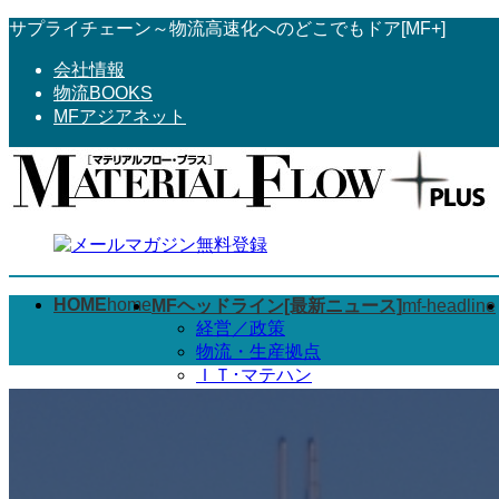
コ
ナ
サプライチェーン～物流高速化へのどこでもドア[MF+]
ン
ビ
会社情報
テ
ゲ
物流BOOKS
ン
ー
MFアジアネット
ツ
シ
へ
ョ
ス
ン
キ
に
ッ
移
プ
動
HOME
home
MFヘッドライン[最新ニュース]
mf-headline
経営／政策
物流・生産拠点
ＩＴ･マテハン
物流･３ＰＬ
グローバル
その他
2022年2月15日以前のMFヘッドライ