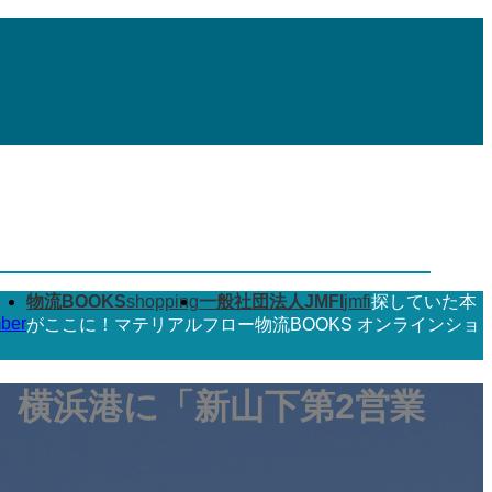
物流BOOKS
shopping
一般社団法人JMFI
jmfi
探していた本
ber
がここに！マテリアルフロー物流BOOKS オンラインショ
、横浜港に「新山下第2営業