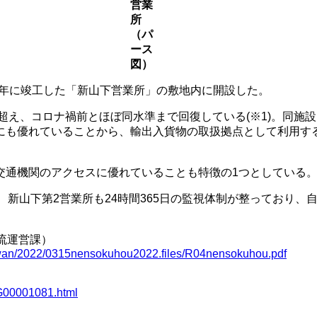
営業
所
（パ
ース
図）
08年に竣工した「新山下営業所」の敷地内に開設した。
を超え、コロナ禍前とほぼ同水準まで回復している(※1)。同
にも優れていることから、輸出入貨物の取扱拠点として利用す
交通機関のアクセスに優れていることも特徴の1つとしている
、新山下第2営業所も24時間365日の監視体制が整っており
流運営課）
/kowan/2022/0315nensokuhou2022.files/R04nensokuhou.pdf
RG00001081.html