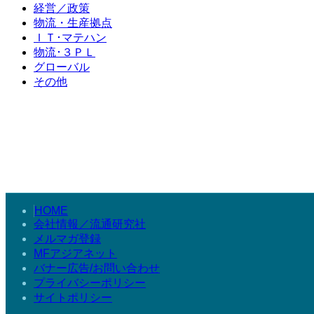
経営／政策
物流・生産拠点
ＩＴ･マテハン
物流･３ＰＬ
グローバル
その他
HOME
会社情報／流通研究社
メルマガ登録
MFアジアネット
バナー広告/お問い合わせ
プライバシーポリシー
サイトポリシー