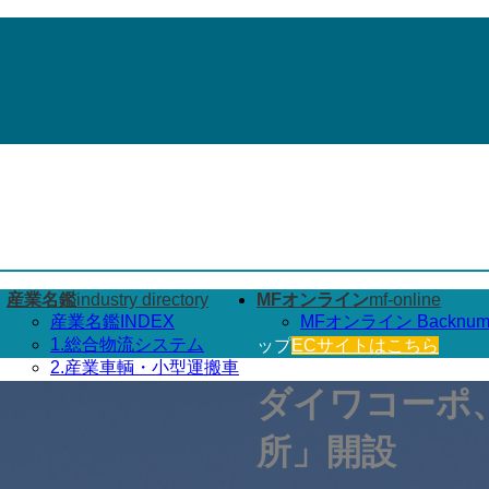
産業名鑑
industry directory
MFオンライン
mf-online
産業名鑑INDEX
MFオンライン Backnum
1.総合物流システム
ップ
ECサイトはこちら
2.産業車輌・小型運搬車
3.搬送機器・システム
ダイワコーポ
4.保管機器・システム
5.情報･計量機器･システム
所」開設
ン
6.パレット関連機器
7.その他