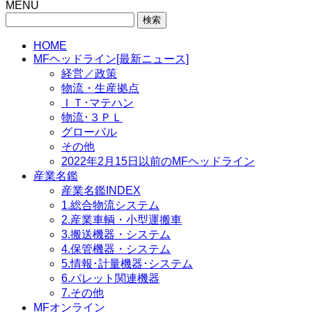
MENU
検
索:
HOME
MFヘッドライン[最新ニュース]
経営／政策
物流・生産拠点
ＩＴ･マテハン
物流･３ＰＬ
グローバル
その他
2022年2月15日以前のMFヘッドライン
産業名鑑
産業名鑑INDEX
1.総合物流システム
2.産業車輌・小型運搬車
3.搬送機器・システム
4.保管機器・システム
5.情報･計量機器･システム
6.パレット関連機器
7.その他
MFオンライン