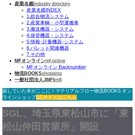
産業名鑑
industry directory
産業名鑑INDEX
1.総合物流システム
2.産業車輌・小型運搬車
3.搬送機器・システム
4.保管機器・システム
5.情報･計量機器･システム
6.パレット関連機器
7.その他
MFオンライン
mf-online
MFオンライン Backnumber
物流BOOKS
shopping
一般社団法人JMFI
jmfi
探していた本がここに！マテリアルフロー物流BOOKS オン
ラインショップ
ECサイトはこちら
SGL、埼玉県東松山市に「東
松山仲田営業所」開設