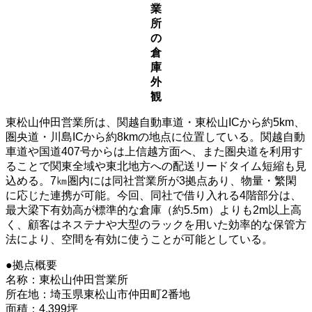
業
所
の
倉
庫
外
観
東松山仲田営業所は、関越自動車道・東松山ICから約5km、
圏央道・川島ICから約8kmの地点に位置している。関越自動
車道や国道407号からは上信越方面へ、また圏央道を利用す
ることで関東全域や東北地方への配送リードタイム短縮も見
込める。7㎞圏内には同社営業所が3拠点あり、物量・繁閑
に応じた連携が可能。今回、同社で借り入れる4階部分は、
最大梁下有効高が標準的な倉庫（約5.5m）よりも2m以上高
く、顧客はネステナや大型のラックを用いた効率的な保管方
法により、空間を有効に使うことが可能としている。
●拠点概要
名称：東松山仲田営業所
所在地：埼玉県東松山市仲田町2番地
面積：4,399坪