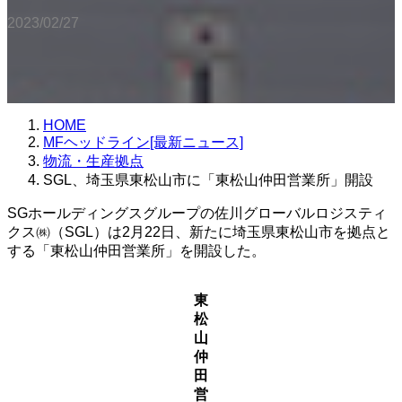
2023/02/27
HOME
MFヘッドライン[最新ニュース]
物流・生産拠点
SGL、埼玉県東松山市に「東松山仲田営業所」開設
SGホールディングスグループの佐川グローバルロジスティ
クス㈱（SGL）は2月22日、新たに埼玉県東松山市を拠点と
する「東松山仲田営業所」を開設した。
東
松
山
仲
田
営