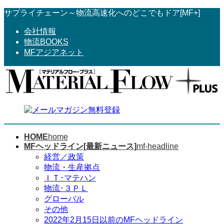
コ
ナ
サプライチェーン～物流高速化へのどこでもドア[MF+]
ン
ビ
会社情報
テ
ゲ
物流BOOKS
ン
ー
MFアジアネット
ツ
シ
へ
ョ
ス
ン
キ
に
ッ
移
プ
動
HOME
home
MFヘッドライン[最新ニュース]
mf-headline
経営／政策
物流・生産拠点
ＩＴ･マテハン
物流･３ＰＬ
グローバル
その他
2022年2月15日以前のMFヘッドライン