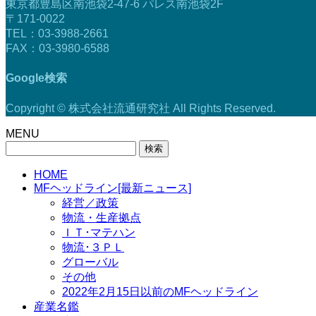
東京都豊島区南池袋2-47-6 パレス南池袋2F
〒171-0022
TEL：03-3988-2661
FAX：03-3980-6588
Google検索
Copyright © 株式会社流通研究社 All Rights Reserved.
MENU
検
索:
HOME
MFヘッドライン[最新ニュース]
経営／政策
物流・生産拠点
ＩＴ･マテハン
物流･３ＰＬ
グローバル
その他
2022年2月15日以前のMFヘッドライン
産業名鑑