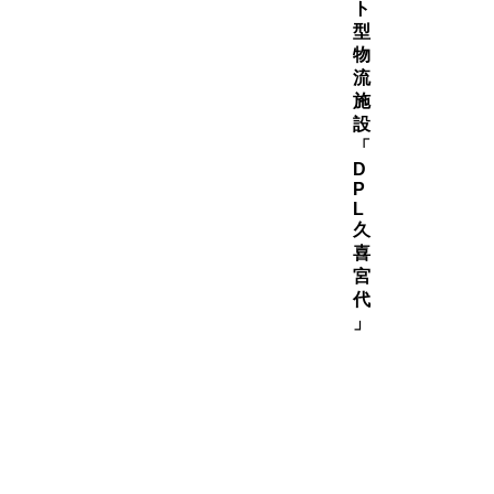
ト
型
物
流
施
設
「
D
P
L
久
喜
宮
代
」