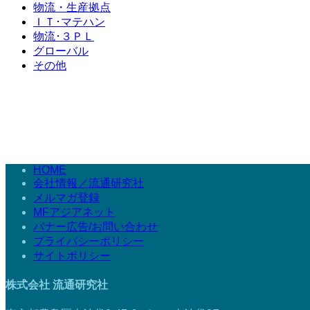
物流・生産拠点
ＩＴ･マテハン
物流･３ＰＬ
グローバル
その他
HOME
会社情報／流通研究社
メルマガ登録
MFアジアネット
バナー広告/お問い合わせ
プライバシーポリシー
サイトポリシー
株式会社 流通研究社