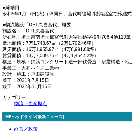
●締結日
令和5年1月17日(火)（※同日、宮代町役場2階談話室で締結
●物流施設「DPL久喜宮代」概要
施設名：「DPL久喜宮代」
所在地：埼玉県南埼玉郡宮代町大字国納字横町708-4他110筆
敷地面積：7万1,743.67㎡（2万1,702.46坪）
延床面積：16万1,955.97㎡（4万8,991.68坪）
賃貸面積：13万7,039.75㎡（4万1,454.52坪）
構造・規模：鉄筋コンクリート造一部鉄骨造・耐震構造・地
事業主：大和ハウス工業㈱
設計・施工：戸田建設㈱
着工：2021年7月15日
竣工：2022年11月15日
カテゴリー
物流・生産拠点
MFヘッドライン[最新ニュース]
経営／政策