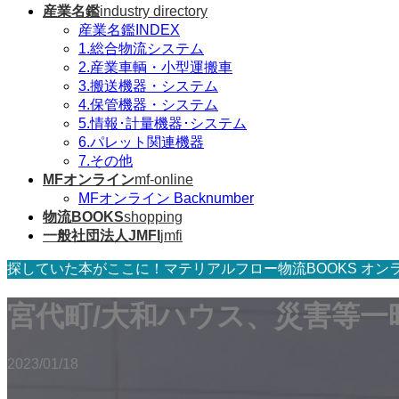
産業名鑑
industry directory
産業名鑑INDEX
1.総合物流システム
2.産業車輌・小型運搬車
3.搬送機器・システム
4.保管機器・システム
5.情報･計量機器･システム
6.パレット関連機器
7.その他
MFオンライン
mf-online
MFオンライン Backnumber
物流BOOKS
shopping
一般社団法人JMFI
jmfi
探していた本がここに！マテリアルフロー物流BOOKS オン
宮代町/大和ハウス、災害等一
2023/01/18