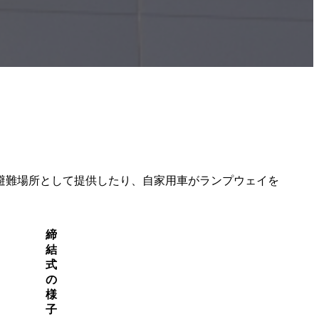
。
避難場所として提供したり、自家用車がランプウェイを
締
結
式
の
様
子