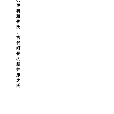
の
更
科
雅
俊
氏
、
宮
代
町
長
の
新
井
康
之
氏