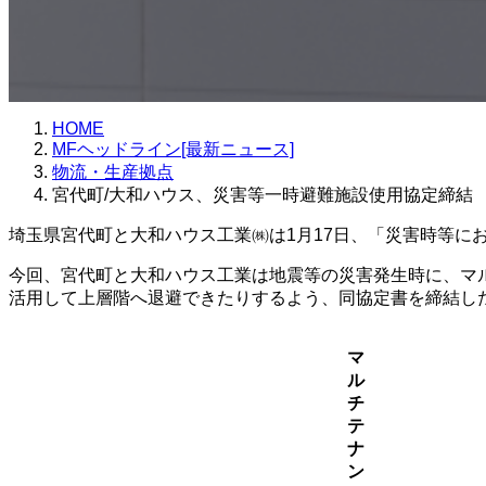
HOME
MFヘッドライン[最新ニュース]
物流・生産拠点
宮代町/大和ハウス、災害等一時避難施設使用協定締結
埼玉県宮代町と大和ハウス工業㈱は1月17日、「災害時等に
今回、宮代町と大和ハウス工業は地震等の災害発生時に、マ
活用して上層階へ退避できたりするよう、同協定書を締結し
マ
ル
チ
テ
ナ
ン