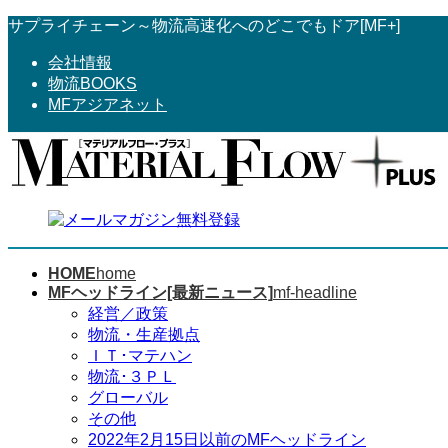
コ
ナ
サプライチェーン～物流高速化へのどこでもドア[MF+]
ン
ビ
会社情報
テ
ゲ
物流BOOKS
ン
ー
MFアジアネット
ツ
シ
へ
ョ
ス
ン
キ
に
ッ
移
プ
動
HOME
home
MFヘッドライン[最新ニュース]
mf-headline
経営／政策
物流・生産拠点
ＩＴ･マテハン
物流･３ＰＬ
グローバル
その他
2022年2月15日以前のMFヘッドライン