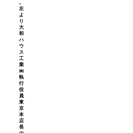
。
左
よ
り
大
和
ハ
ウ
ス
工
業
㈱
執
行
役
員
東
京
本
店
長