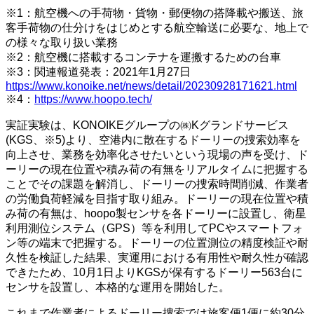
※1：航空機への手荷物・貨物・郵便物の搭降載や搬送、旅
客手荷物の仕分けをはじめとする航空輸送に必要な、地上で
の様々な取り扱い業務
※2：航空機に搭載するコンテナを運搬するための台車
※3：関連報道発表：2021年1月27日
https://www.konoike.net/news/detail/20230928171621.html
※4：
https://www.hoopo.tech/
実証実験は、KONOIKEグループの㈱Kグランドサービス
(KGS、※5)より、空港内に散在するドーリーの捜索効率を
向上させ、業務を効率化させたいという現場の声を受け、ド
ーリーの現在位置や積み荷の有無をリアルタイムに把握する
ことでその課題を解消し、ドーリーの捜索時間削減、作業者
の労働負荷軽減を目指す取り組み。ドーリーの現在位置や積
み荷の有無は、hoopo製センサを各ドーリーに設置し、衛星
利用測位システム（GPS）等を利用してPCやスマートフォ
ン等の端末で把握する。ドーリーの位置測位の精度検証や耐
久性を検証した結果、実運用における有用性や耐久性が確認
できたため、10月1日よりKGSが保有するドーリー563台に
センサを設置し、本格的な運用を開始した。
これまで作業者によるドーリー捜索では旅客便1便に約30分