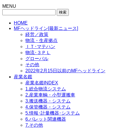
MENU
検
索:
HOME
MFヘッドライン[最新ニュース]
経営／政策
物流・生産拠点
ＩＴ･マテハン
物流･３ＰＬ
グローバル
その他
2022年2月15日以前のMFヘッドライン
産業名鑑
産業名鑑INDEX
1.総合物流システム
2.産業車輌・小型運搬車
3.搬送機器・システム
4.保管機器・システム
5.情報･計量機器･システム
6.パレット関連機器
7.その他