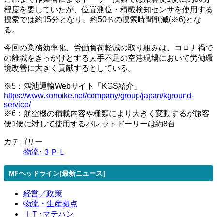
程度を要していたが、位置測位・積載検知センサを使用する
捜索では約15分となり、約50％の捜索時間削減(※6)とな
る。
今回の業務効率化、労働負荷軽減の取り組みは、コロナ禍で
の離職をきっかけとする人手不足の空港現場において労働環
境改善に大きく貢献するとしている。
※5：鴻池運輸Webサイト「KGS紹介」
https://www.konoike.net/company/group/japan/kground-
service/
※6：航空機の積載内容や種類により大きく変動するが旅客
便1便に対して使用するパレットドーリーは約8台
カテゴリー
物流･３ＰＬ
MFヘッドライン[最新ニュース]
経営／政策
物流・生産拠点
ＩＴ･マテハン