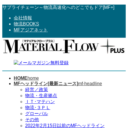
コ
ナ
サプライチェーン～物流高速化へのどこでもドア[MF+]
ン
ビ
会社情報
テ
ゲ
物流BOOKS
ン
ー
MFアジアネット
ツ
シ
へ
ョ
ス
ン
キ
に
ッ
移
プ
動
HOME
home
MFヘッドライン[最新ニュース]
mf-headline
経営／政策
物流・生産拠点
ＩＴ･マテハン
物流･３ＰＬ
グローバル
その他
2022年2月15日以前のMFヘッドライン