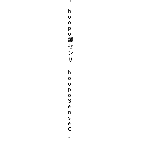
h
o
o
p
o
製
セ
ン
サ
「
h
o
o
p
o
S
e
n
s
e-
C
」