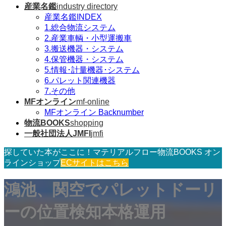
産業名鑑
industry directory
産業名鑑INDEX
1.総合物流システム
2.産業車輌・小型運搬車
3.搬送機器・システム
4.保管機器・システム
5.情報･計量機器･システム
6.パレット関連機器
7.その他
MFオンライン
mf-online
MFオンライン Backnumber
物流BOOKS
shopping
一般社団法人JMFI
jmfi
探していた本がここに！マテリアルフロー物流BOOKS オン
ラインショップ
ECサイトはこちら
鴻池、関空でパレットドーリ
ーの位置検知本格運用