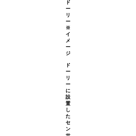
ド
ー
リ
ー
※
イ
メ
ー
ジ
ド
ー
リ
ー
に
設
置
し
た
セ
ン
サ