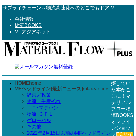
コ
ナ
サプライチェーン～物流高速化へのどこでもドア[MF+]
ン
ビ
会社情報
テ
ゲ
物流BOOKS
ン
ー
MFアジアネット
ツ
シ
へ
ョ
ス
ン
キ
に
ッ
移
プ
動
HOME
home
探してい
MFヘッドライン[最新ニュース]
mf-headline
た本がこ
経営／政策
こに！マ
物流・生産拠点
テリアル
ＩＴ･マテハン
フロー物
物流･３ＰＬ
流BOOKS
グローバル
オンライ
その他
ンショッ
2022年2月15日以前のMFヘッドライン
プ
ECサイ