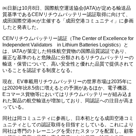
㈱日新は10月8日、国際航空運送協会(IATA)が定める輸送品
質基準であるCEIVリチウムバッテリー認証取得に向けて、
成田国際空港㈱が主催する「成田空港コミュニティ」に参画
したと発表した。
CEIVリチウムバッテリー認証（The Center of Excellence for
Independent Validators in Lithium Batteries Logistics）と
は、IATAが策定した特殊航空貨物の国際品質認証であり、
厳正な基準のもと危険品に分類されるリチウムバッテリーの
輸送・保管について、高い安全性と優れた品質で提供されて
いることを認証する制度となる。
現在、EV車載用リチウムバッテリーの世界市場は2035年に
は2020年比8.5倍に増えるとの予測があるほか、電子機器、
Eコマース貨物等においてはリチウムバッテリーが組み込ま
れた製品の航空輸送が増加しており、同認証への注目が高ま
っている。
同社は同コミュニティに参画し、日本初となる成田空港コミ
ュニティとしての認証取得を目指すとしている。これにより
同社は専門のトレーニングを受けたスタッフを配置し、顧客