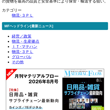
の貨物を最高の品質と安全基準により保管・輸送する狙い。
カテゴリー
物流･３ＰＬ
MFヘッドライン[最新ニュース]
経営／政策
物流・生産拠点
ＩＴ･マテハン
物流･３ＰＬ
グローバル
その他