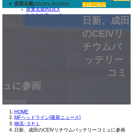
産業名鑑
industry directory
トはこちら
産業名鑑INDEX
1.総合物流システム
日新、成田
2.産業車輌・小型運搬車
3.搬送機器・システム
のCEIVリ
4.保管機器・システム
5.情報･計量機器･システム
チウムバ
6.パレット関連機器
7.その他
ッテリー
MFオンライン
mf-online
MFオンライン Backnumber
コミ
物流BOOKS
shopping
一般社団法人JMFI
jmfi
ュに参画
2024/10/09
HOME
MFヘッドライン[最新ニュース]
物流･３ＰＬ
日新、成田のCEIVリチウムバッテリーコミュに参画