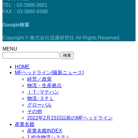
TEL：03-3988-2661
FAX：03-3980-6588
Google検索
Copyright © 株式会社流通研究社 All Rights Reserved.
MENU
検
索:
HOME
MFヘッドライン[最新ニュース]
経営／政策
物流・生産拠点
ＩＴ･マテハン
物流･３ＰＬ
グローバル
その他
2022年2月15日以前のMFヘッドライン
産業名鑑
産業名鑑INDEX
1.総合物流システム