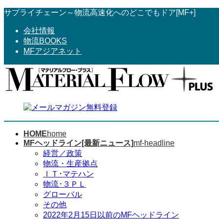
コ
ナ
サプライチェーン～物流高速化へのどこでもドア[MF+]
ン
ビ
会社情報
テ
ゲ
物流BOOKS
ン
ー
MFアジアネット
ツ
シ
へ
ョ
ス
ン
キ
に
ッ
移
プ
動
HOME
home
MFヘッドライン[最新ニュース]
mf-headline
経営／政策
物流・生産拠点
ＩＴ･マテハン
物流･３ＰＬ
グローバル
その他
2022年2月15日以前のMFヘッドライン