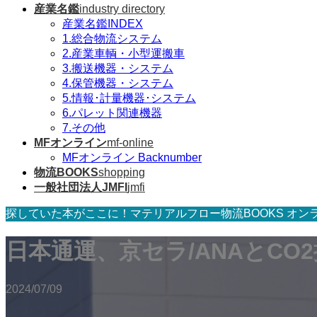
産業名鑑
industry directory
産業名鑑INDEX
1.総合物流システム
2.産業車輌・小型運搬車
3.搬送機器・システム
4.保管機器・システム
5.情報･計量機器･システム
6.パレット関連機器
7.その他
MFオンライン
mf-online
MFオンライン Backnumber
物流BOOKS
shopping
一般社団法人JMFI
jmfi
探していた本がここに！マテリアルフロー物流BOOKS オン
日本通運、京セラ/ANAとCO
2024/07/09