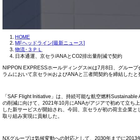
HOME
MFヘッドライン[最新ニュース]
物流･３ＰＬ
日本通運、京セラ/ANAとCO2排出量削減で契約
NIPPON EXPRESSホールディングス㈱は7月8日、グループ会社の日本通
ラムにおいて京セラ㈱およびANAと三者間契約を締結したと
「SAF Flight Initiative」は、持続可能な航空燃料Sus
の削減に向けて、2021年10月にANAがアジアで初めて立
した新サービスが開始され、今回、京セラが初の荷主企業と
取り組み実現に貢献した。
NXグループは気候変動への対応として、2030年までに2013年比でグ