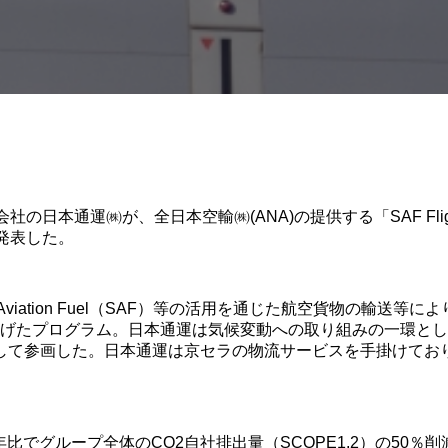
運㈱が、全日本空輸㈱(ANA)の提供する「SAF Flight Initiati
発表した。
tainable Aviation Fuel（SAF）等の活用を通じた航空貨物
ち上げたプログラム。日本通運は気候変動への取り組みの一環とし
して参画した。日本通運は京セラの物流サービスを手掛けてお
ループ全体のCO2自社排出量（SCOPE1,2）の50％削減を目指し、2