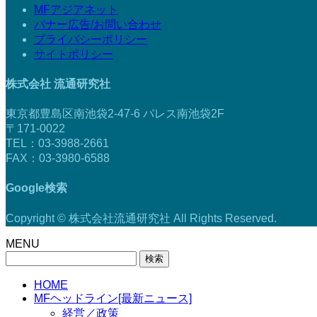
MFアジアネット
バナー広告/お問い合わせ
プライバシーポリシー
サイトポリシー
株式会社 流通研究社
東京都豊島区南池袋2-47-6 パレス南池袋2F
〒171-0022
TEL：03-3988-2661
FAX：03-3980-6588
Google検索
Copyright © 株式会社流通研究社 All Rights Reserved.
MENU
検
索:
HOME
MFヘッドライン[最新ニュース]
経営／政策