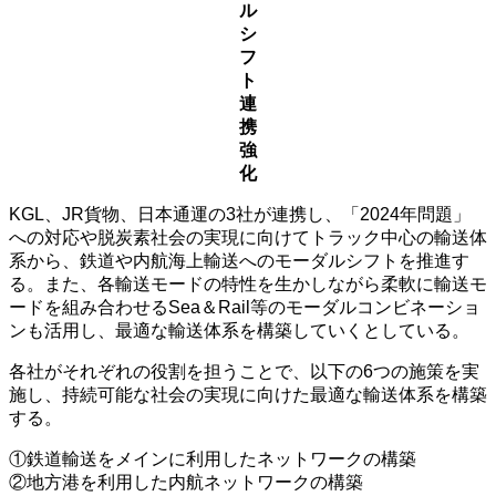
ル
シ
フ
ト
連
携
強
化
KGL、JR貨物、日本通運の3社が連携し、「2024年問題」
への対応や脱炭素社会の実現に向けてトラック中心の輸送体
系から、鉄道や内航海上輸送へのモーダルシフトを推進す
る。また、各輸送モードの特性を生かしながら柔軟に輸送モ
ードを組み合わせるSea＆Rail等のモーダルコンビネーショ
ンも活用し、最適な輸送体系を構築していくとしている。
各社がそれぞれの役割を担うことで、以下の6つの施策を実
施し、持続可能な社会の実現に向けた最適な輸送体系を構築
する。
①鉄道輸送をメインに利用したネットワークの構築
②地方港を利用した内航ネットワークの構築