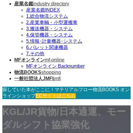
産業名鑑
industry directory
産業名鑑INDEX
1.総合物流システム
2.産業車輌・小型運搬車
3.搬送機器・システム
4.保管機器・システム
5.情報･計量機器･システム
6.パレット関連機器
7.その他
MFオンライン
mf-online
MFオンライン Backnumber
物流BOOKS
shopping
一般社団法人JMFI
jmfi
探していた本がここに！マテリアルフロー物流BOOKS オン
ラインショップ
ECサイトはこちら
KGL/JR貨物/日本通運、モー
ダルシフト協業強化