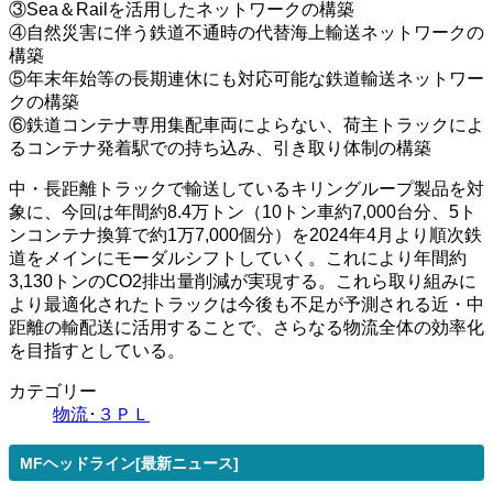
③Sea＆Railを活用したネットワークの構築
④自然災害に伴う鉄道不通時の代替海上輸送ネットワークの
構築
⑤年末年始等の長期連休にも対応可能な鉄道輸送ネットワー
クの構築
⑥鉄道コンテナ専用集配車両によらない、荷主トラックによ
るコンテナ発着駅での持ち込み、引き取り体制の構築
中・長距離トラックで輸送しているキリングループ製品を対
象に、今回は年間約8.4万トン（10トン車約7,000台分、5ト
ンコンテナ換算で約1万7,000個分）を2024年4月より順次鉄
道をメインにモーダルシフトしていく。これにより年間約
3,130トンのCO2排出量削減が実現する。これら取り組みに
より最適化されたトラックは今後も不足が予測される近・中
距離の輸配送に活用することで、さらなる物流全体の効率化
を目指すとしている。
カテゴリー
物流･３ＰＬ
MFヘッドライン[最新ニュース]