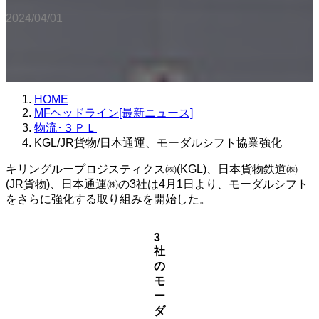
2024/04/01
HOME
MFヘッドライン[最新ニュース]
物流･３ＰＬ
KGL/JR貨物/日本通運、モーダルシフト協業強化
キリングループロジスティクス㈱(KGL)、日本貨物鉄道㈱
(JR貨物)、日本通運㈱の3社は4月1日より、モーダルシフト
をさらに強化する取り組みを開始した。
3
社
の
モ
ー
ダ