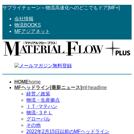
コ
ナ
サプライチェーン～物流高速化へのどこでもドア[MF+]
ン
ビ
会社情報
テ
ゲ
物流BOOKS
ン
ー
MFアジアネット
ツ
シ
へ
ョ
ス
ン
キ
に
ッ
移
プ
動
HOME
home
MFヘッドライン[最新ニュース]
mf-headline
経営／政策
物流・生産拠点
ＩＴ･マテハン
物流･３ＰＬ
グローバル
その他
2022年2月15日以前のMFヘッドライン