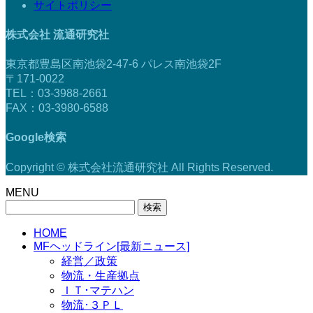
サイトポリシー
株式会社 流通研究社
東京都豊島区南池袋2-47-6 パレス南池袋2F
〒171-0022
TEL：03-3988-2661
FAX：03-3980-6588
Google検索
Copyright © 株式会社流通研究社 All Rights Reserved.
MENU
検
索:
HOME
MFヘッドライン[最新ニュース]
経営／政策
物流・生産拠点
ＩＴ･マテハン
物流･３ＰＬ