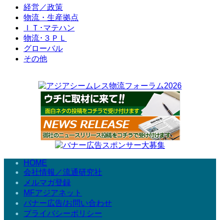
経営／政策
物流・生産拠点
ＩＴ･マテハン
物流･３ＰＬ
グローバル
その他
HOME
会社情報／流通研究社
メルマガ登録
MFアジアネット
バナー広告/お問い合わせ
プライバシーポリシー