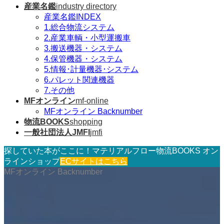
産業名鑑
industry directory
産業名鑑INDEX
1.総合物流システム
2.産業車輌・小型運搬車
3.搬送機器・システム
4.保管機器・システム
5.情報･計量機器･システム
6.パレット関連機器
7.その他
MFオンライン
mf-online
MFオンライン Backnumber
物流BOOKS
shopping
一般社団法人JMFI
jmfi
探していた本がここに！マテリアルフロー物流BOOKS オン
ラインショップ
ECサイトはこちら
MFオンライン Backnumber