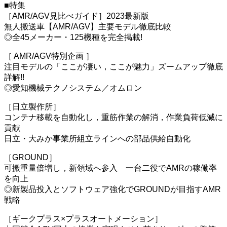
■特集
［AMR/AGV見比べガイド］2023最新版
無人搬送車【AMR/AGV】主要モデル徹底比較
◎全45メーカー・125機種を完全掲載!
［ AMR/AGV特別企画 ］
注目モデルの「ここが凄い，ここが魅力」ズームアップ徹底
詳解!!
◎愛知機械テクノシステム／オムロン
［日立製作所］
コンテナ移載を自動化し，重筋作業の解消，作業負荷低減に
貢献
日立・大みか事業所組立ラインへの部品供給自動化
［GROUND］
可搬重量倍増し，新領域へ参入 一台二役でAMRの稼働率
を向上
◎新製品投入とソフトウェア強化でGROUNDが目指すAMR
戦略
［ギークプラス×プラスオートメーション］