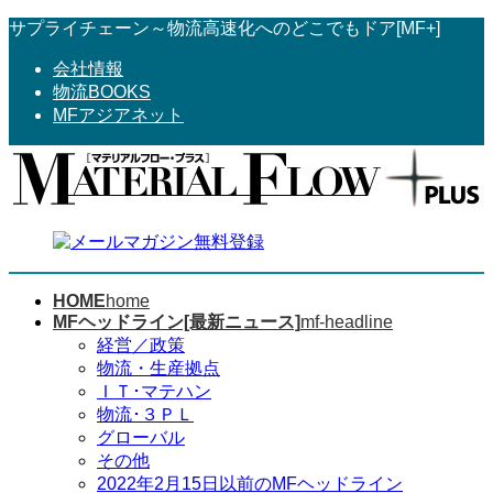
コ
ナ
サプライチェーン～物流高速化へのどこでもドア[MF+]
ン
ビ
会社情報
テ
ゲ
物流BOOKS
ン
ー
MFアジアネット
ツ
シ
へ
ョ
ス
ン
キ
に
ッ
移
プ
動
HOME
home
MFヘッドライン[最新ニュース]
mf-headline
経営／政策
物流・生産拠点
ＩＴ･マテハン
物流･３ＰＬ
グローバル
その他
2022年2月15日以前のMFヘッドライン