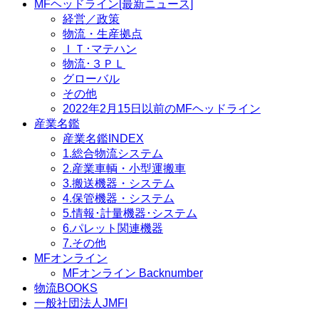
MFヘッドライン[最新ニュース]
経営／政策
物流・生産拠点
ＩＴ･マテハン
物流･３ＰＬ
グローバル
その他
2022年2月15日以前のMFヘッドライン
産業名鑑
産業名鑑INDEX
1.総合物流システム
2.産業車輌・小型運搬車
3.搬送機器・システム
4.保管機器・システム
5.情報･計量機器･システム
6.パレット関連機器
7.その他
MFオンライン
MFオンライン Backnumber
物流BOOKS
一般社団法人JMFI