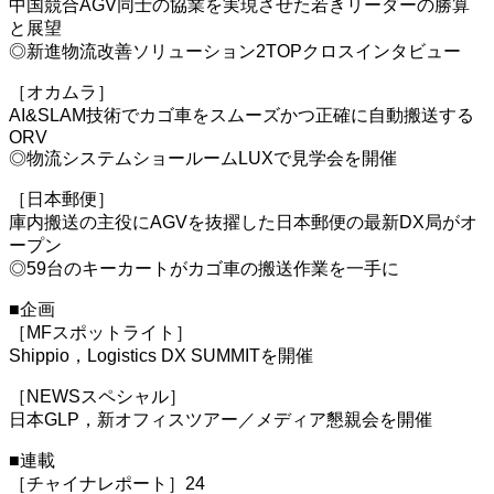
中国競合AGV同士の協業を実現させた若きリーダーの勝算
と展望
◎新進物流改善ソリューション2TOPクロスインタビュー
［オカムラ］
AI&SLAM技術でカゴ車をスムーズかつ正確に自動搬送する
ORV
◎物流システムショールームLUXで見学会を開催
［日本郵便］
庫内搬送の主役にAGVを抜擢した日本郵便の最新DX局がオ
ープン
◎59台のキーカートがカゴ車の搬送作業を一手に
■企画
［MFスポットライト］
Shippio，Logistics DX SUMMITを開催
［NEWSスペシャル］
日本GLP，新オフィスツアー／メディア懇親会を開催
■連載
［チャイナレポート］24