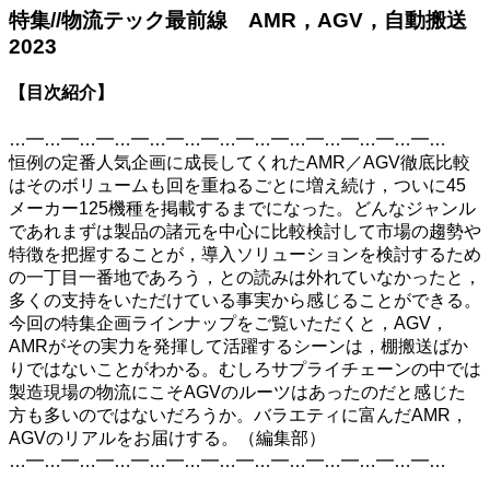
特集//物流テック最前線 AMR，AGV，自動搬送
2023
【目次紹介】
…━…━…━…━…━…━…━…━…━…━…━…━…
恒例の定番人気企画に成長してくれたAMR／AGV徹底比較
はそのボリュームも回を重ねるごとに増え続け，ついに45
メーカー125機種を掲載するまでになった。どんなジャンル
であれまずは製品の諸元を中心に比較検討して市場の趨勢や
特徴を把握することが，導入ソリューションを検討するため
の一丁目一番地であろう，との読みは外れていなかったと，
多くの支持をいただけている事実から感じることができる。
今回の特集企画ラインナップをご覧いただくと，AGV，
AMRがその実力を発揮して活躍するシーンは，棚搬送ばか
りではないことがわかる。むしろサプライチェーンの中では
製造現場の物流にこそAGVのルーツはあったのだと感じた
方も多いのではないだろうか。バラエティに富んだAMR，
AGVのリアルをお届けする。（編集部）
…━…━…━…━…━…━…━…━…━…━…━…━…