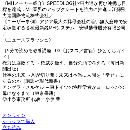
《MHメーカー紹介》SPEEDLOG社×飛力達が再び連携し目
標を達成，MH業界のアップグレードを強力に推進…江蘇飛
力達国際物流株式会社／
《ユーザー事例》アジア最大の酵母会社の暗い無人倉庫で安
定稼働する各種最新鋭MHシステム…安琪酵母股分有限公司
／
《ニュースフラッシュ》
［5分で読める教養講座 103《おススメ書籍》ひとくちガイ
ド］
権力は腐敗する ～権威を疑え。自分の頭で考えろ（毎日新
聞出版）
仕事の未来 ～AIが切り開く未来は本当に人間を「幸せ」に
するのか（講談社現代新書）
アンゲラ・メルケル ～東ドイツの物理学者がヨーロッパの
母になるまで（東京書籍）
◎小泉事務所 代表／小泉 豊
オンライン
ショップで購入
立ち読み