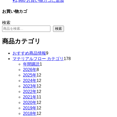
¥
1,980
お買い物カゴに追加
お買い物カゴ
検索
検索
商品カテゴリ
9
おすすめ商品情報
9
個
178
マテリアルフロー カテゴリ
178
の
個
1
年間購読
1
個
商
の
8
2026年
8
個
の
品
商
12
2025年
12
の
個
商
品
12
2024年
12
商
の
個
品
12
2023年
12
品
商
の
個
12
2022年
12
品
商
の
個
11
2021年
11
品
商
の
個
12
2020年
12
品
商
の
個
12
2019年
12
品
商
の
個
12
2018年
12