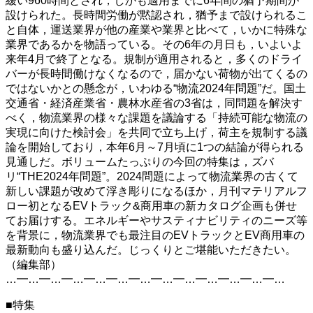
緩い960時間とされ，しかも適用までに6年間の猶予期間が
設けられた。長時間労働が黙認され，猶予まで設けられるこ
と自体，運送業界が他の産業や業界と比べて，いかに特殊な
業界であるかを物語っている。その6年の月日も，いよいよ
来年4月で終了となる。規制が適用されると，多くのドライ
バーが長時間働けなくなるので，届かない荷物が出てくるの
ではないかとの懸念が，いわゆる“物流2024年問題”だ。国土
交通省・経済産業省・農林水産省の3省は，同問題を解決す
べく，物流業界の様々な課題を議論する「持続可能な物流の
実現に向けた検討会」を共同で立ち上げ，荷主を規制する議
論を開始しており，本年6月～7月頃に1つの結論が得られる
見通しだ。ボリュームたっぷりの今回の特集は，ズバ
リ“THE2024年問題”。2024問題によって物流業界の古くて
新しい課題が改めて浮き彫りになるほか，月刊マテリアルフ
ロー初となるEVトラック&商用車の新カタログ企画も併せ
てお届けする。エネルギーやサスティナビリティのニーズ等
を背景に，物流業界でも最注目のEVトラックとEV商用車の
最新動向も盛り込んだ。じっくりとご堪能いただきたい。
（編集部）
…━…━…━…━…━…━…━…━…━…━…━…━…
■特集