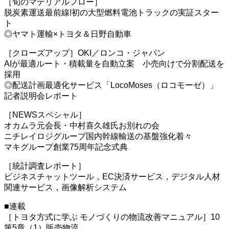
［旬のマテリアルフロー］
脱炭素運送最前線!初の大型燃料電池トラックの実証スター
ト
◎ヤマト運輸×トヨタ＆日野自動車
［クローズアップ］OKI／ロンコ・ジャパン
AIが最適ルート・積載量を自動立案 小売向けで分割配送を
採用
◎配送計画最適化サービス「LocoMoses（ロコモーゼ）」
記者説明会レポート
［NEWSスペシャル］
オカムラ元会長・中村喜久雄氏お別れの会
ニチレイロジグループ国内幹線輸送の基盤強化着々
マキグループ創業75周年記念式典
［統計調査レポート］
ビジネスチャットツール，EC決済サービス，デジタル人材
関連サービス，画像解析システム
■連載
［トヨタ方式に学ぶ モノづくりの物流改善マニュアル］10
第5章（1）販売物流