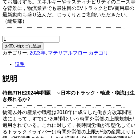
てお届けする。エネルギーやサスティナビリティのニーズ等
を背景に，物流業界でも最注目のEVトラックとEV商用車の
最新動向も盛り込んだ。じっくりとご堪能いただきたい。
（編集部）
…━…━…━…━…━…━…━…━…━…━…━…━…
月
刊
お買い物カゴに追加
マ
カテゴリー:
2023年
,
マテリアルフロー カテゴリ
テ
説明
リ
ア
説明
ル
フ
ロ
特集//THE2024年問題 ～日本のトラック・輸送・物流は生
ー
き残れるか?
2023
…━…━…━…━…━…━…━…━…━…━…━…━…
年
物流以外の産業や職種は2018年に成立した働き方改革関連
6
法によって，すでに720時間という時間外労働の上限規制が
月
適用されている。これに対して，長時間労働が常態化してい
号
るトラックドライバーは時間外労働の上限が他の産業よりも
個