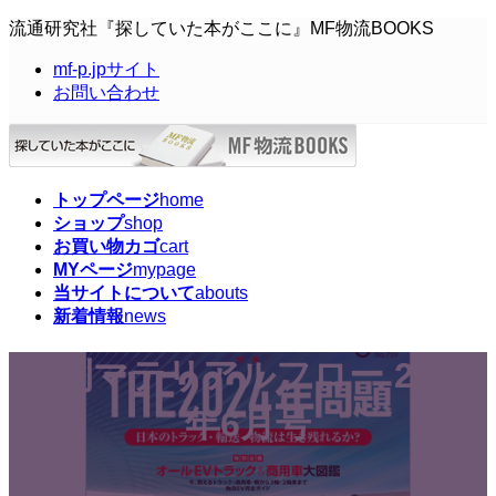
コ
ナ
流通研究社『探していた本がここに』MF物流BOOKS
ン
ビ
mf-p.jpサイト
テ
ゲ
お問い合わせ
ン
ー
ツ
シ
へ
ョ
ス
ン
キ
に
トップページ
home
ッ
移
ショップ
shop
プ
動
お買い物カゴ
cart
MYページ
mypage
当サイトについて
abouts
新着情報
news
月刊マテリアルフロー 2023
年6月号