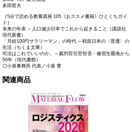
多田哲夫
［5分で読める教養講座 105《おススメ書籍》ひとくちガイ
ド］
未来の年表 ～人口減少日本でこれから起きること（講談社
現代新書）
「月給100円サラリーマン」の時代 ～戦前日本の〈普通〉の
生活（ちくま文庫）
司法はこれでいいのか。～裁判官任官拒否・修習生罷免から
50年（現代書館）
◎小泉事務所 代表／小泉 豊
関連商品