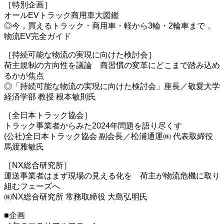
［特別企画］
オールEVトラック商用車大図鑑
◎今，買えるトラック・商用車・軽から3輪・2輪車まで，
物流EV完全ガイド
［持続可能な物流の実現に向けた検討会］
荷主規制の方向性を議論 商習慣の変革にどこまで踏み込め
るかが焦点
◎「持続可能な物流の実現に向けた検討会」座長／敬愛大学
経済学部 教授 根本敏則氏
［全日本トラック協会］
トラック事業者からみた2024年問題を語り尽くす
(公社)全日本トラック協会 副会長／松浦通運㈱ 代表取締役
馬渡雅敏氏
［NX総合研究所］
運送事業者はまず現場の見える化を 荷主が物流危機に取り
組むフェーズへ
㈱NX総合研究所 常務取締役 大島弘明氏
■企画