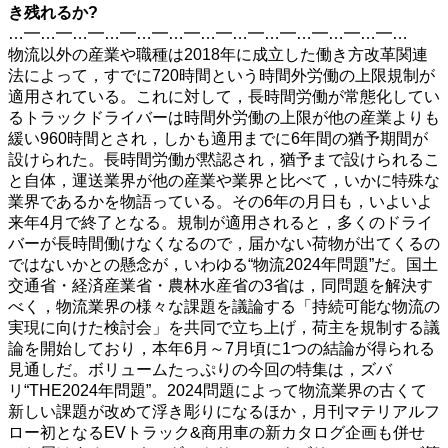
き残れるか?
…━…━…━…━…━…━…━…━…━…━…━…━…
物流以外の産業や職種は2018年に成立した働き方改革関連
法によって，すでに720時間という時間外労働の上限規制が
適用されている。これに対して，長時間労働が常態化してい
るトラックドライバーは時間外労働の上限が他の産業よりも
緩い960時間とされ，しかも適用までに6年間の猶予期間が
設けられた。長時間労働が黙認され，猶予まで設けられるこ
と自体，運送業界が他の産業や業界と比べて，いかに特殊な
業界であるかを物語っている。その6年の月日も，いよいよ
来年4月で終了となる。規制が適用されると，多くのドライ
バーが長時間働けなくなるので，届かない荷物が出てくるの
ではないかとの懸念が，いわゆる“物流2024年問題”だ。国土
交通省・経済産業省・農林水産省の3省は，同問題を解決す
べく，物流業界の様々な課題を議論する「持続可能な物流の
実現に向けた検討会」を共同で立ち上げ，荷主を規制する議
論を開始しており，本年6月～7月頃に1つの結論が得られる
見通しだ。ボリュームたっぷりの今回の特集は，ズバ
リ“THE2024年問題”。2024問題によって物流業界の古くて
新しい課題が改めて浮き彫りになるほか，月刊マテリアルフ
ロー初となるEVトラック&商用車の新カタログ企画も併せ