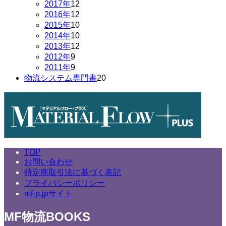
品
商
の
個
12
2017年
12
品
商
の
個
12
2016年
12
品
商
の
個
10
2015年
10
品
商
の
個
10
2014年
10
品
商
の
個
12
2013年
12
品
商
の
個
9
2012年
9
個
品
商
の
9
2011年
9
の
個
品
商
20
物流システム専門書
20
商
の
品
個
品
商
の
品
商
品
TOP
お問い合わせ
特定商取引法に基づく表記
プライバシーポリシー
mf-p.jpサイト
MF物流BOOKS