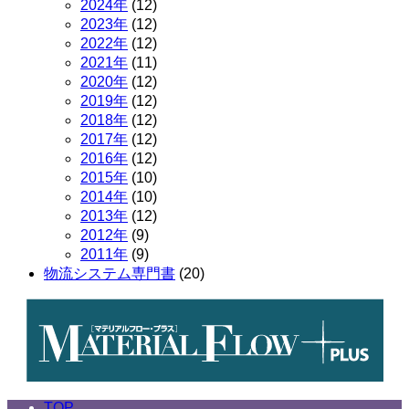
の
個
商
品
12
2024年
12
商
の
個
品
12
2023年
12
品
商
の
個
12
2022年
12
品
商
の
個
11
2021年
11
品
商
の
個
12
2020年
12
品
商
の
個
12
2019年
12
品
商
の
個
12
2018年
12
品
商
の
個
12
2017年
12
品
商
の
個
12
2016年
12
品
商
の
個
10
2015年
10
品
商
の
個
10
2014年
10
品
商
の
個
12
2013年
12
品
商
の
個
9
2012年
9
個
品
商
の
9
2011年
9
の
個
品
商
20
物流システム専門書
20
商
の
品
個
品
商
の
品
商
品
TOP