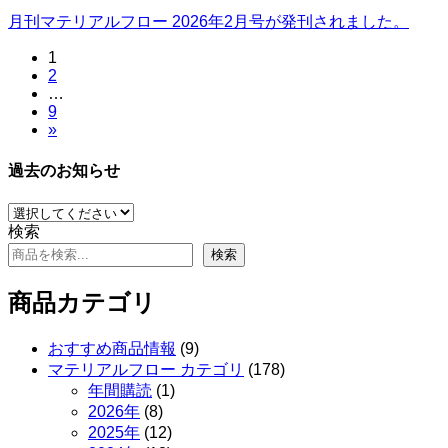
月刊マテリアルフロー 2026年2月号が発刊されました。
固
1
投
固
2
定
稿
…
定
ペ
固
9
ペ
ー
の
»
定
ー
ジ
ペ
ペ
ジ
過去のお知らせ
ー
ー
ジ
ジ
検索
送
検索
り
商品カテゴリ
9
おすすめ商品情報
9
個
178
マテリアルフロー カテゴリ
178
の
個
1
年間購読
1
個
商
の
8
2026年
8
個
の
品
商
12
2025年
12