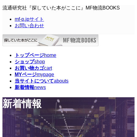
コ
ナ
流通研究社『探していた本がここに』MF物流BOOKS
ン
ビ
mf-p.jpサイト
テ
ゲ
お問い合わせ
ン
ー
ツ
シ
へ
ョ
ス
ン
キ
に
トップページ
home
ッ
移
ショップ
shop
プ
動
お買い物カゴ
cart
MYページ
mypage
当サイトについて
abouts
新着情報
news
新着情報