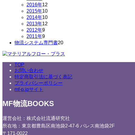
品
商
の
個
12
2016年
12
品
商
の
個
10
2015年
10
品
商
の
個
10
2014年
10
品
商
の
個
12
2013年
12
品
商
の
個
9
2012年
9
個
品
商
の
9
2011年
9
の
個
品
商
20
物流システム専門書
20
商
の
品
個
品
商
の
品
商
TOP
品
お問い合わせ
特定商取引法に基づく表記
プライバシーポリシー
mf-p.jpサイト
MF物流BOOKS
運営会社：株式会社流通研究社
所在地：東京都豊島区南池袋2-47-6 パレス南池袋2F
〒171-0022