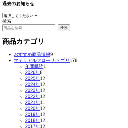
過去のお知らせ
検索
検索
商品カテゴリ
9
おすすめ商品情報
9
個
178
マテリアルフロー カテゴリ
178
の
個
1
年間購読
1
個
商
の
8
2026年
8
個
の
品
商
12
2025年
12
の
個
商
品
12
2024年
12
商
の
個
品
12
2023年
12
品
商
の
個
12
2022年
12
品
商
の
個
11
2021年
11
品
商
の
個
12
2020年
12
品
商
の
個
12
2019年
12
品
商
の
個
12
2018年
12
品
商
の
個
12
2017年
12