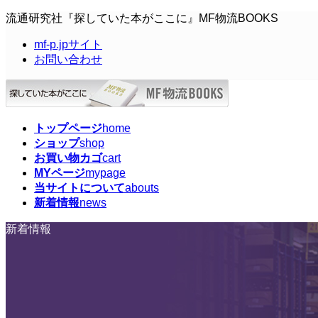
コ
ナ
流通研究社『探していた本がここに』MF物流BOOKS
ン
ビ
mf-p.jpサイト
テ
ゲ
お問い合わせ
ン
ー
ツ
シ
へ
ョ
ス
ン
キ
に
トップページ
home
ッ
移
ショップ
shop
プ
動
お買い物カゴ
cart
MYページ
mypage
当サイトについて
abouts
新着情報
news
新着情報